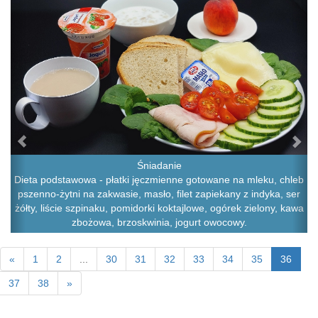
Śniadanie
Dieta podstawowa - płatki jęczmienne gotowane na mleku, chleb
pszenno-żytni na zakwasie, masło, filet zapiekany z indyka, ser
żółty, liście szpinaku, pomidorki koktajlowe, ogórek zielony, kawa
zbożowa, brzoskwinia, jogurt owocowy.
«
1
2
...
30
31
32
33
34
35
36
37
38
»