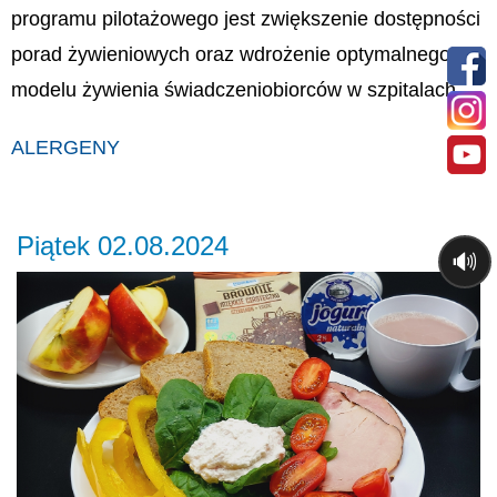
programu pilotażowego jest zwiększenie dostępności
porad żywieniowych oraz wdrożenie optymalnego
modelu żywienia świadczeniobiorców w szpitalach.
ALERGENY
Piątek 02.08.2024
🔊
Previous
Ne