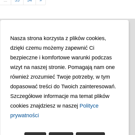
Nasza strona korzysta z plików cookies,
dzięki czemu możemy zapewnić Ci
bezpieczne i komfortowe warunki podczas
wizyt na naszej stronie. Pomagają nam one
Liczba odwiedzin
4399656
również zrozumieć Twoje potrzeby, w tym
dopasować treści do Twoich zainteresowań.
Polityka cookies
Szczegółowe informacje ma temat plików
Polityka prywatności
Mapa strony
cookies znajdziesz w naszej
Polityce
Ochrona Danych Osobowych
Deklaracja Dostępności
prywatności
Dostępność Architektoniczna Budynków
PL