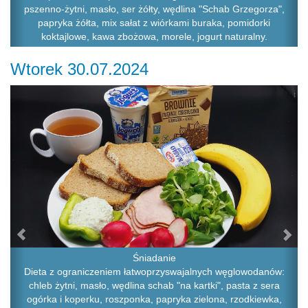
pszenno-żytni, masło, ser żółty, wędlina "Schab Grzegorza",
papryka żółta, mix sałat z wiórkami buraka, pomidorki
koktajlowe, kawa zbożowa, morele, jogurt naturalny.
Wtorek 30.07.2024
Previous
Ne
Śniadanie
Dieta z ograniczeniem łatwoprzyswajalnych węglowodanów:
chleb żytni, masło, wędlina schab "na kartki", pasta z sera
ogórka i koperku, roszponka, papryka zielona, rzodkiewka,