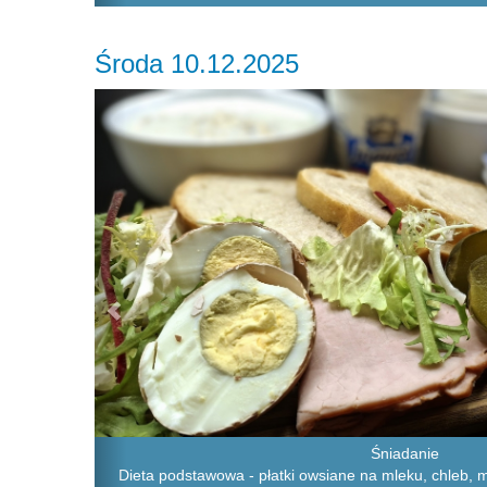
Środa 10.12.2025
Previous
Śniadanie
Dieta podstawowa - płatki owsiane na mleku, chleb, 