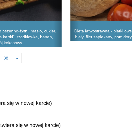
pszenno-żytni, masło, cukier,
Dieta łatwostrawna - płatki ows
a kartki", rzodkiewka, banan,
biały, filet zapiekany, pomido
pój kokosowy
38
»
era się w nowej karcie)
twiera się w nowej karcie)