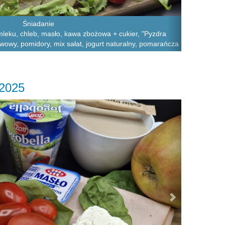
Śniadanie
leku, chleb, masło, kawa zbożowa + cukier, "Pyzdra
wowy, pomidory, mix sałat, jogurt naturalny, pomarańcza
.2025
Next