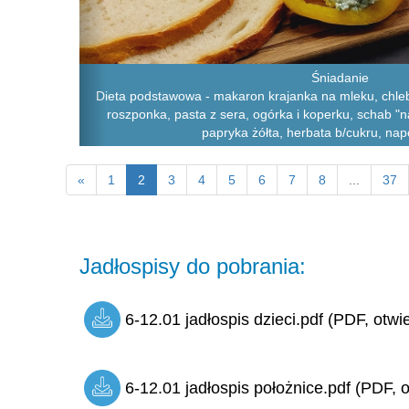
Śniadanie
Dieta podstawowa - makaron krajanka na mleku, chleb 
roszponka, pasta z sera, ogórka i koperku, schab "n
papryka żółta, herbata b/cukru, na
«
1
2
3
4
5
6
7
8
...
37
Jadłospisy do pobrania:
6-12.01 jadłospis dzieci.pdf (PDF, otwi
6-12.01 jadłospis położnice.pdf (PDF, o