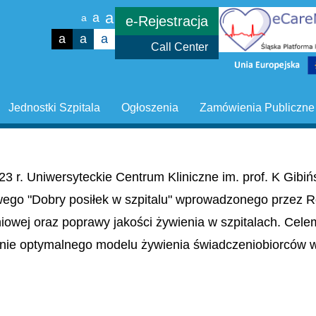
a
a
a
e-Rejestracja
a
a
a
Call Center
Jednostki Szpitala
Ogłoszenia
Zamówienia Publiczne
23 r. Uniwersyteckie Centrum Kliniczne im. prof. K Gib
wego "Dobry posiłek w szpitalu" wprowadzonego przez R
niowej oraz poprawy jakości żywienia w szpitalach. Cel
nie optymalnego modelu żywienia świadczeniobiorców w 