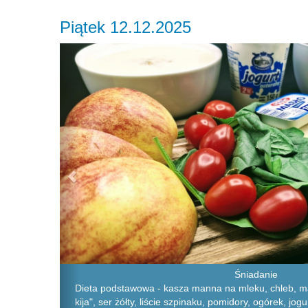
Piątek 12.12.2025
Previous
Śniadanie
Dieta podstawowa - kasza manna na mleku, chleb, ma
kija", ser żółty, liście szpinaku, pomidory, ogórek, jog