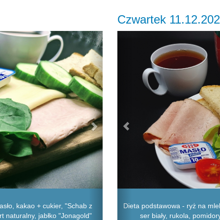
Czwartek 11.12.20
Next
Previous
sło, kakao + cukier, "Schab z
Dieta podstawowa - ryż na mlek
urt naturalny, jabłko "Jonagold"
ser biały, rukola, pomido