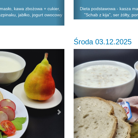
 masło, kawa zbożowa + cukier,
Dieta podstawowa - kasza man
szpinaku, jabłko, jogurt owocowy
"Schab z kija", ser żółty, po
Środa 03.12.2025
Next
Previous