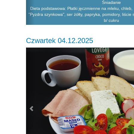
Śniadanie
Dieta podstawowa: Płatki jęczmienne na mleku, chleb,
"Pyzdra szynkowa", ser żółty, papryka, pomidory, liście 
b/ cukru
Czwartek 04.12.2025
Previous