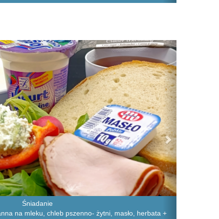
Next
Śniadanie
na na mleku, chleb pszenno- żytni, masło, herbata +