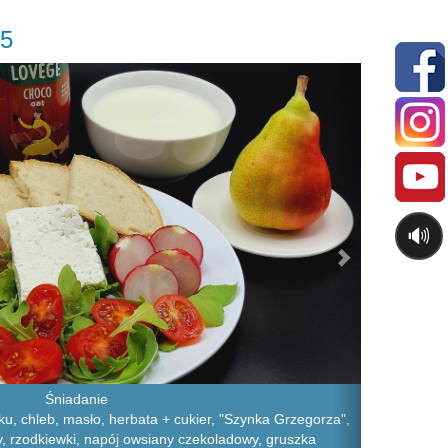
25
Next
🔊
Śniadanie
u, chleb, masło, herbata + cukier, "Szynka Grzegorza",
ry, rzodkiewki, napój owsiany czekoladowy, gruszka