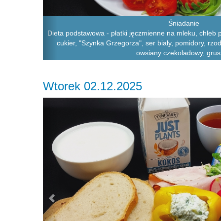
Śniadanie
Dieta podstawowa - płatki jęczmienne na mleku, chleb p
cukier, "Szynka Grzegorza", ser biały, pomidory, rzod
owsiany czekoladowy, grus
Wtorek 02.12.2025
Previous