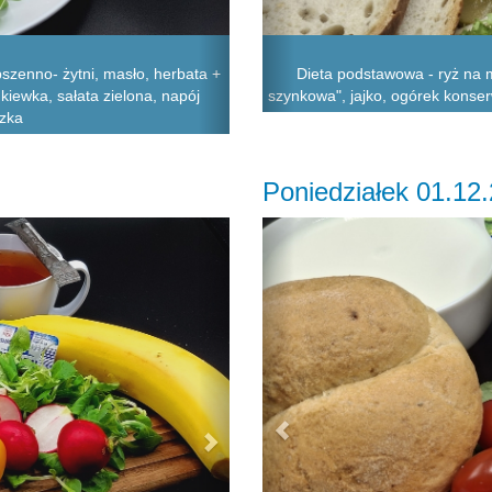
szenno- żytni, masło, herbata +
Dieta podstawowa - ryż na m
kiewka, sałata zielona, napój
szynkowa", jajko, ogórek konser
zka
Poniedziałek 01.12
Next
Previous