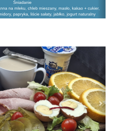
Śniadanie
na na mleku, chleb mieszany, masło, kakao + cukier,
midory, papryka, liście sałaty, jabłko, jogurt naturalny
Next