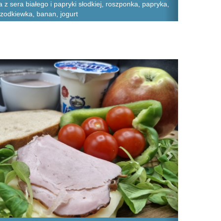
a z sera białego i papryki słodkiej, roszponka, papryka,
rzodkiewka, banan, jogurt
Next