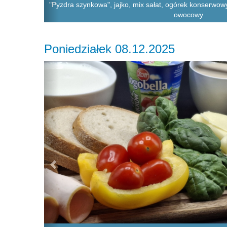
"Pyzdra szynkowa", jajko, mix sałat, ogórek konserwow
owocowy
Poniedziałek 08.12.2025
Previous