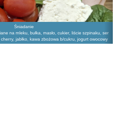
Śniadanie
iane na mleku, bułka, masło, cukier, liście szpinaku, ser
ry cherry, jabłko, kawa zbożowa b/cukru, jogurt owocowy