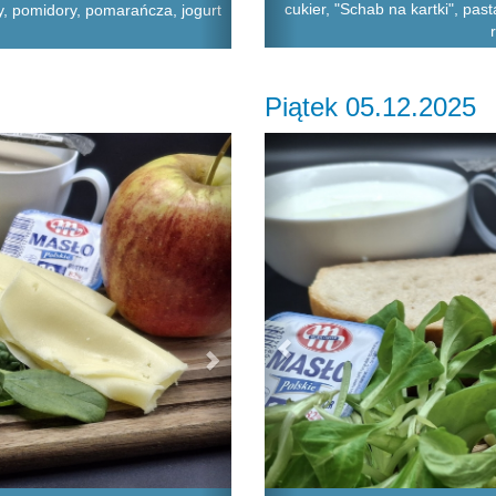
cukier, "Schab na kartki", past
y, pomidory, pomarańcza, jogurt
Piątek 05.12.2025
Next
Previous