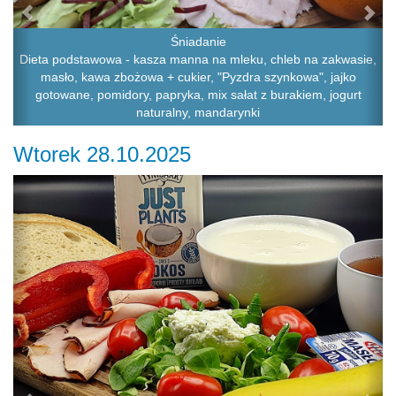
Śniadanie
Dieta podstawowa - kasza manna na mleku, chleb na zakwasie,
masło, kawa zbożowa + cukier, "Pyzdra szynkowa", jajko
gotowane, pomidory, papryka, mix sałat z burakiem, jogurt
naturalny, mandarynki
Wtorek 28.10.2025
Previous
Ne