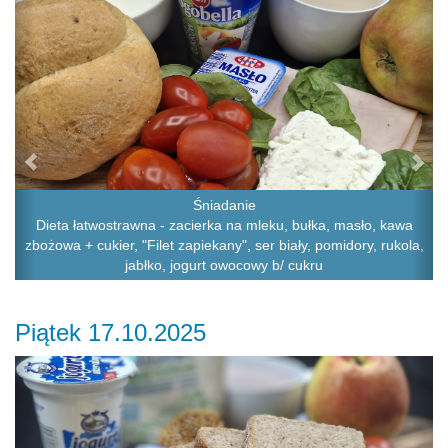
Śniadanie
Dieta łatwostrawna - zacierka na mleku, bułka, masło, kawa
zbożowa + cukier, "Filet zapiekany", ser biały, pomidory, rukola,
jabłko, jogurt owocowy b/ cukru
Piątek 17.10.2025
Previous
Ne