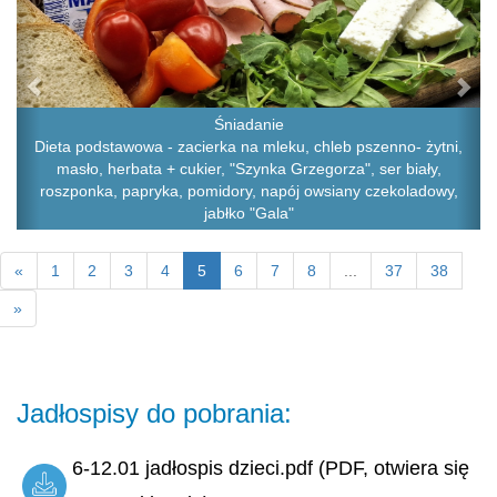
Śniadanie
Dieta podstawowa - zacierka na mleku, chleb pszenno- żytni,
masło, herbata + cukier, "Szynka Grzegorza", ser biały,
roszponka, papryka, pomidory, napój owsiany czekoladowy,
jabłko "Gala"
«
1
2
3
4
5
6
7
8
...
37
38
»
Jadłospisy do pobrania:
6-12.01 jadłospis dzieci.pdf (PDF, otwiera się