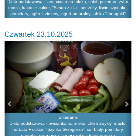
Dieta podstawowa - lane ciasto na mleku, chleb pszenno- żytni,
masło, kakao + cukier, "Schab z kija", ser żółty, liście szpinaku,
pomidory, ogórek zielony, jogurt naturalny, jabłko "Jonagold"
Czwartek 23.10.2025
Previous
Ne
Śniadanie
Dieta podstawowa - owsianka na mleku, chleb zwykły, masło,
herbata + cukier, "Szynka Grzegorza", ser biały, pomidory,
papryka, roszponka, napój czekoladowy, gruszka