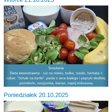
Previous
Ne
Śniadanie
Dieta łatwostrawna - ryż na mleku, bułka, masło, herbata +
cukier, "Schab na kartki", pasta z sera białego i papryki słodkiej,
pomidorki, roszponka, banan, napój kokosowy
Poniedziałek 20.10.2025
Previous
Ne