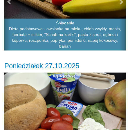
Śniadanie
Dieta podstawowa - owsianka na mleku, chleb zwykły, masło,
herbata + cukier, "Schab na kartki", pasta z sera, ogórka i
koperku, roszponka, papryka, pomidorki, napój kokosowy,
banan
Poniedziałek 27.10.2025
Previous
Ne