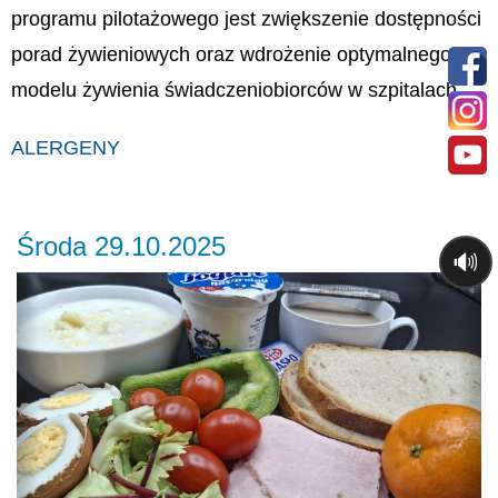
programu pilotażowego jest zwiększenie dostępności
porad żywieniowych oraz wdrożenie optymalnego
modelu żywienia świadczeniobiorców w szpitalach.
ALERGENY
Środa 29.10.2025
🔊
Previous
Ne