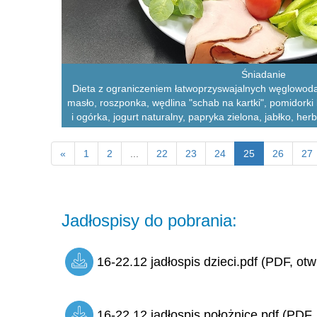
Śniadanie
Dieta z ograniczeniem łatwoprzyswajalnych węglowoda
masło, roszponka, wędlina "schab na kartki", pomidorki 
i ogórka, jogurt naturalny, papryka zielona, jabłko, her
«
1
2
...
22
23
24
25
26
27
Jadłospisy do pobrania:
16-22.12 jadłospis dzieci.pdf (PDF, otw
16-22.12 jadłospis położnice.pdf (PDF,