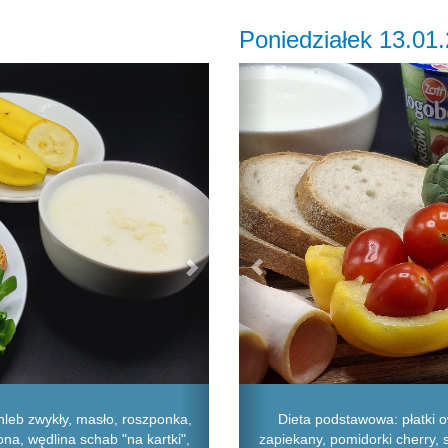
Poniedziałek 13.01
Next
Previous
Dieta podstawowa: płatki o
leb zwykły, masło, roszponka,
zapiekany, pomidorki cherry, se
na, wędlina schab "na kartki",