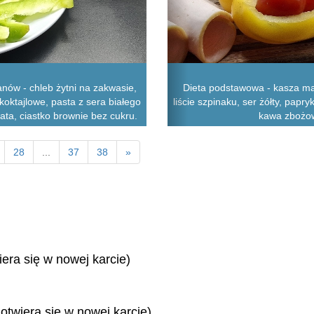
nów - chleb żytni na zakwasie,
Dieta podstawowa - kasza ma
koktajlowe, pasta z sera białego
liście szpinaku, ser żółty, papry
bata, ciastko brownie bez cukru.
kawa zbożow
28
...
37
38
»
iera się w nowej karcie)
 otwiera się w nowej karcie)