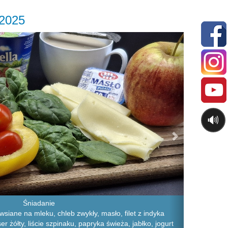
.2025
Next
🔊
Śniadanie
wsiane na mleku, chleb zwykły, masło, filet z indyka
r żółty, liście szpinaku, papryka świeża, jabłko, jogurt