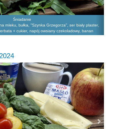
Śniadanie
na mleku, bułka, "Szynka Grzegorza", ser biały plaster,
herbata + cukier, napój owsiany czekoladowy, banan
.2024
Next