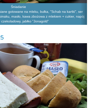
Śniadanie
siane gotowane na mleku, bułka, "Schab na kartki", ser
szpinaku, masło, kawa zbożowa z mlekiem + cukier, napój
 czekoladowy, jabłko "Jonagold"
25
Next