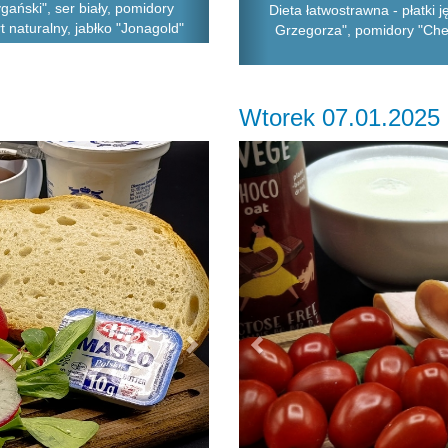
gański", ser biały, pomidory
Dieta łatwostrawna - płatki 
rt naturalny, jabłko "Jonagold"
Grzegorza", pomidory "Cher
Wtorek 07.01.2025
Next
Previous