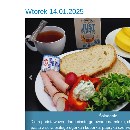
Wtorek 14.01.2025
Previous
Śniadanie
Dieta podstawowa - lane ciasto gotowane na mleku, ch
pasta z sera białego ogórka i koperku, papryka czerwo