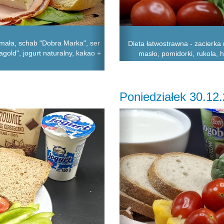
 mała, schab "Dobra Marka", ser
Dieta łatwostrawna - zacierka 
agold", jogurt naturalny, kakao +
masło, pomidorki, rukola, 
Poniedziałek 30.12
Previous