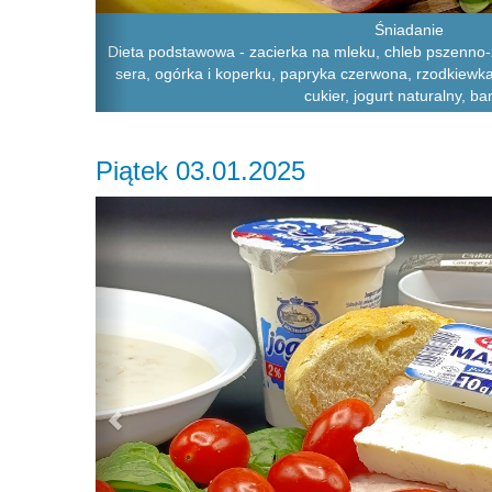
Śniadanie
Dieta podstawowa - zacierka na mleku, chleb pszenno-
sera, ogórka i koperku, papryka czerwona, rzodkiewka
cukier, jogurt naturalny, b
Piątek 03.01.2025
Previous