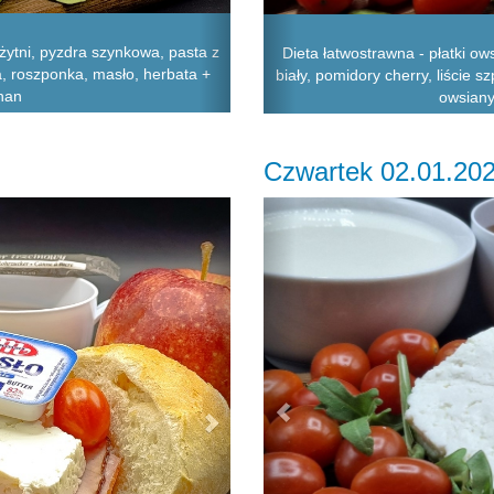
żytni, pyzdra szynkowa, pasta z
Dieta łatwostrawna - płatki ow
, roszponka, masło, herbata +
biały, pomidory cherry, liście 
anan
owsiany
Czwartek 02.01.20
Next
Previous