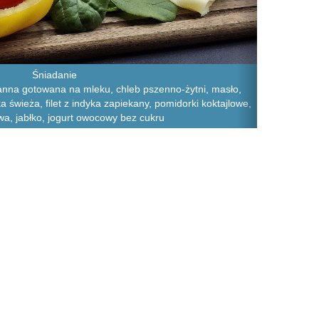
Śniadanie
nna gotowana na mleku, chleb pszenno-żytni, masło,
ka świeża, filet z indyka zapiekany, pomidorki koktajlowe,
a, jabłko, jogurt owocowy bez cukru