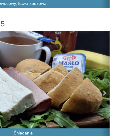
owocowy, kawa zbożowa.
25
Next
Śniadanie