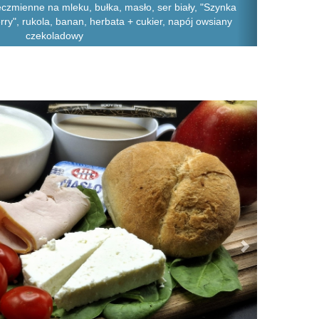
jęczmienne na mleku, bułka, masło, ser biały, "Szynka
ry", rukola, banan, herbata + cukier, napój owsiany
czekoladowy
Next