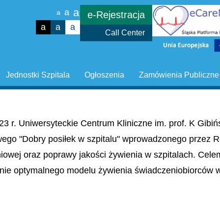
a
a
a
e-Rejestracja
a
a
a
Call Center
Jednostki Szpitala
Ogłoszenia
Zamówienia Publiczne
23 r. Uniwersyteckie Centrum Kliniczne im. prof. K Gib
wego "Dobry posiłek w szpitalu" wprowadzonego przez R
niowej oraz poprawy jakości żywienia w szpitalach. Cel
nie optymalnego modelu żywienia świadczeniobiorców w 