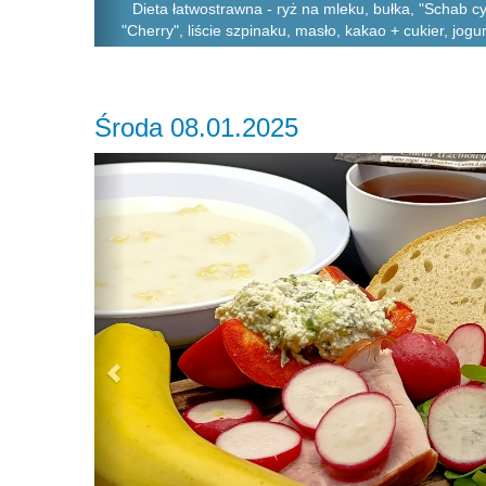
Dieta łatwostrawna - ryż na mleku, bułka, "Schab cy
"Cherry", liście szpinaku, masło, kakao + cukier, jogu
Środa 08.01.2025
Previous