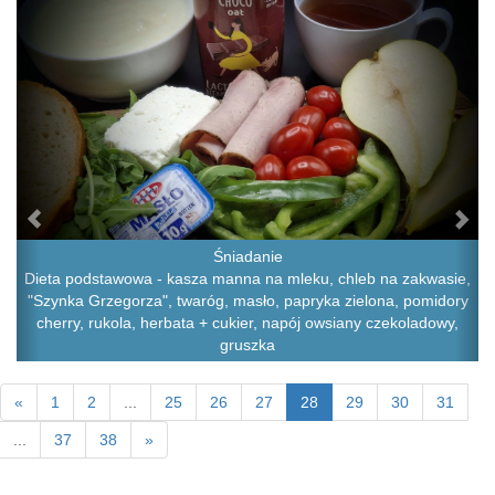
Śniadanie
Dieta podstawowa - kasza manna na mleku, chleb na zakwasie,
"Szynka Grzegorza", twaróg, masło, papryka zielona, pomidory
cherry, rukola, herbata + cukier, napój owsiany czekoladowy,
gruszka
«
1
2
...
25
26
27
28
29
30
31
...
37
38
»