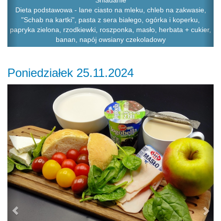
Śniadanie
Dieta podstawowa - lane ciasto na mleku, chleb na zakwasie,
"Schab na kartki", pasta z sera białego, ogórka i koperku,
papryka zielona, rzodkiewki, roszponka, masło, herbata + cukier,
banan, napój owsiany czekoladowy
Poniedziałek 25.11.2024
Previous
Ne