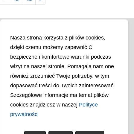
Nasza strona korzysta z plików cookies,
dzięki czemu możemy zapewnić Ci
bezpieczne i komfortowe warunki podczas
wizyt na naszej stronie. Pomagają nam one
Liczba odwiedzin
4404819
również zrozumieć Twoje potrzeby, w tym
dopasować treści do Twoich zainteresowań.
Polityka cookies
Szczegółowe informacje ma temat plików
Polityka prywatności
Mapa strony
cookies znajdziesz w naszej
Polityce
Ochrona Danych Osobowych
Deklaracja Dostępności
prywatności
Dostępność Architektoniczna Budynków
PL