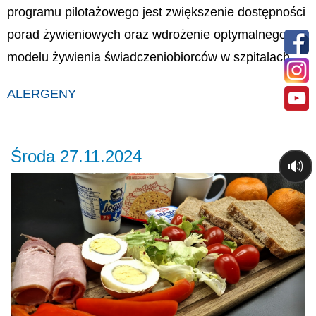
programu pilotażowego jest zwiększenie dostępności
porad żywieniowych oraz wdrożenie optymalnego
modelu żywienia świadczeniobiorców w szpitalach.
ALERGENY
Środa 27.11.2024
🔊
Previous
Ne