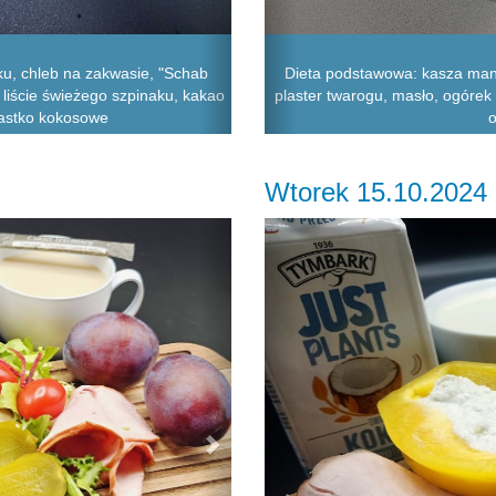
ku, chleb na zakwasie, "Schab
Dieta podstawowa: kasza man
, liście świeżego szpinaku, kakao
plaster twarogu, masło, ogórek 
ciastko kokosowe
o
Wtorek 15.10.2024
Next
Previous