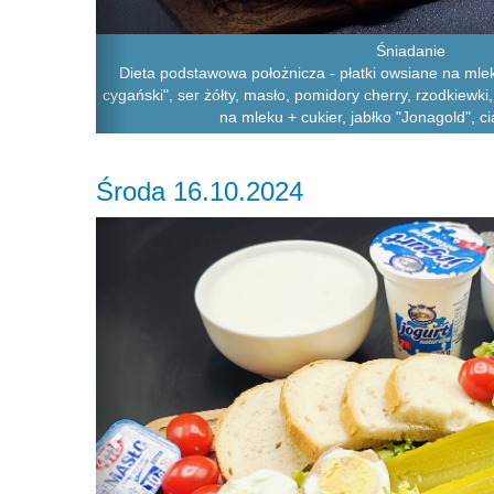
Śniadanie
Dieta podstawowa położnicza - płatki owsiane na mle
cygański", ser żółty, masło, pomidory cherry, rzodkiewki
na mleku + cukier, jabłko "Jonagold", 
Środa 16.10.2024
Previous