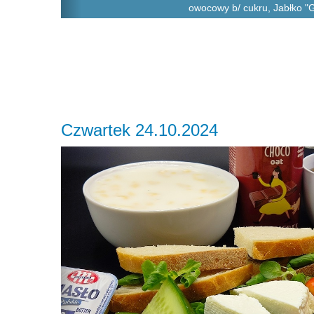
owocowy b/ cukru, Jabłko "
Czwartek 24.10.2024
Previous