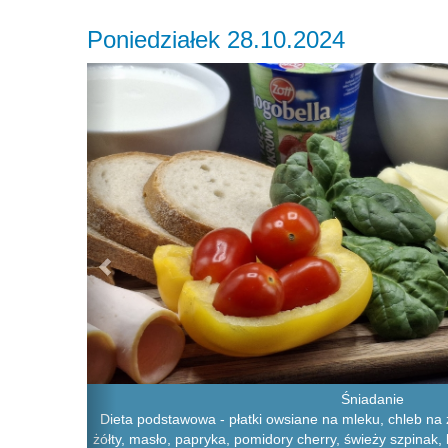
Poniedziałek 28.10.2024
Previous
Śniadanie
Dieta podstawowa - płatki owsiane na mleku, chleb na z
żółty, masło, papryka, pomidory cherry, świeży szpinak