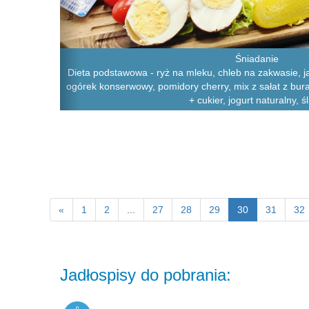
Śniadanie
Dieta podstawowa - ryż na mleku, chleb na zakwasie, j
ogórek konserwowy, pomidory cherry, mix z sałat z bu
+ cukier, jogurt naturalny, śl
«
1
2
...
27
28
29
30
31
32
Jadłospisy do pobrania: