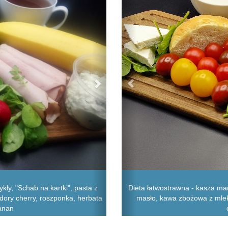
kły, "Schab na kartki", pasta z
Dieta łatwostrawna - kasza mann
idory cherry, roszponka, herbata
masło, kawa zbożowa z mlekie
banan