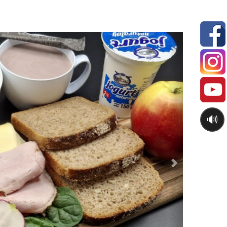
Next
🔊