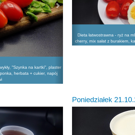
Dieta łatwostrawna - ryż na m
cherry, mix sałat z burakiem, k
ykły, "Szynka na kartki", plaster
ponka, herbata + cukier, napój
wi
Poniedziałek 21.10
Next
Previous