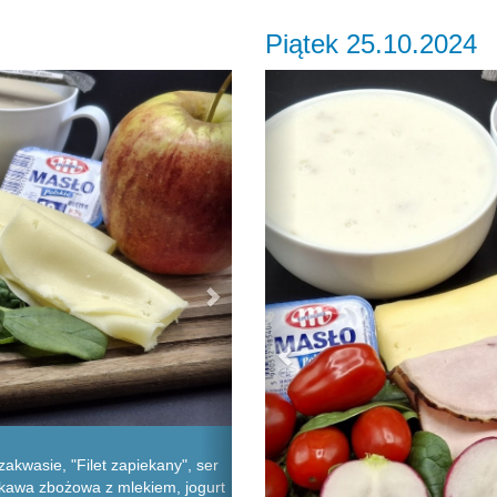
Piątek 25.10.2024
Next
Previous
akwasie, "Filet zapiekany", ser
, kawa zbożowa z mlekiem, jogurt