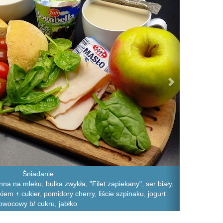
Śniadanie
a na mleku, bułka zwykła, "Filet zapiekany", ser biały,
m + cukier, pomidory cherry, liście szpinaku, jogurt
owocowy b/ cukru, jabłko