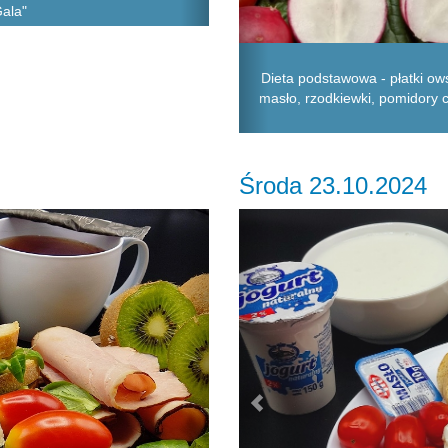
Gala"
Dieta podstawowa - płatki ows
masło, rzodkiewki, pomidory c
Środa 23.10.2024
Next
Previous