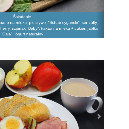
Śniadanie
iane na mleku, pieczywo, "Schab cygański", ser żółty,
herry, szpinak "Baby", kakao na mleku + cukier, jabłko
"Gala", jogurt naturalny
Next