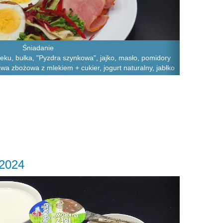
Śniadanie
leku, bułka, "Pyzdra szynkowa", jajko, masło, pomidory
awa zbożowa z mlekiem + cukier, jogurt naturalny, jabłko
.2024
Next