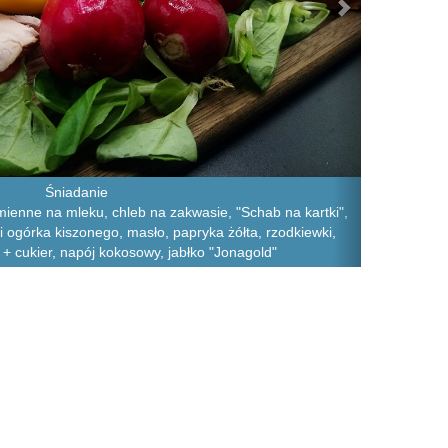
Śniadanie
mienne na mleku, chleb na zakwasie, "Schab na kartki",
 i ogórka kiszonego, masło, papryka żółta, rzodkiewki,
+ cukier, napój kokosowy, jabłko "Jonagold"