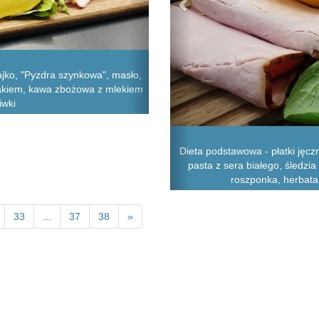
ajko, "Pyzdra szynkowa", masło,
rakiem, kawa zbożowa z mlekiem
iwki
Dieta podstawowa - płatki jęcz
pasta z sera białego, śledzia
roszponka, herbata 
33
...
37
38
»