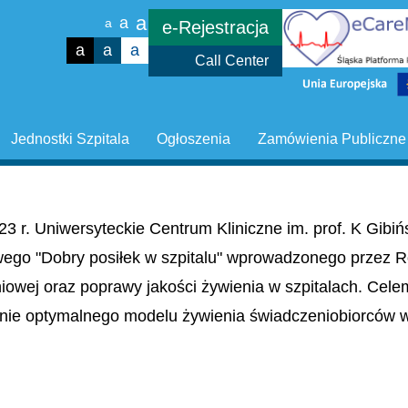
a
a
a
e-Rejestracja
a
a
a
Call Center
Jednostki Szpitala
Ogłoszenia
Zamówienia Publiczne
23 r. Uniwersyteckie Centrum Kliniczne im. prof. K Gib
wego "Dobry posiłek w szpitalu" wprowadzonego przez R
niowej oraz poprawy jakości żywienia w szpitalach. Cel
nie optymalnego modelu żywienia świadczeniobiorców w 