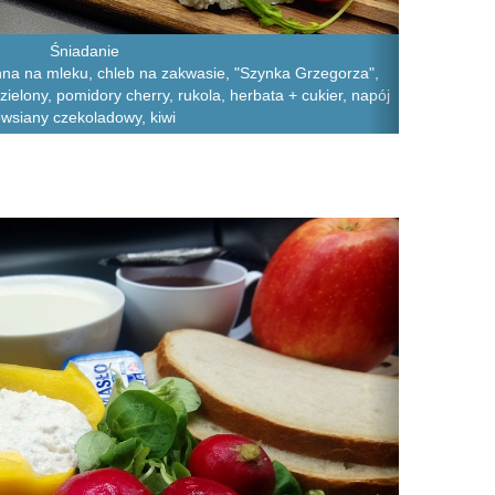
Śniadanie
na na mleku, chleb na zakwasie, "Szynka Grzegorza",
zielony, pomidory cherry, rukola, herbata + cukier, napój
wsiany czekoladowy, kiwi
Next