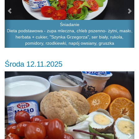
Śniadanie
Dieta podstawowa - zupa mleczna, chleb pszenno- żytni, masło,
herbata + cukier, "Szynka Grzegorza", ser biały, rukola,
pomidory, rzodkiewki, napój owsiany, gruszka
Środa 12.11.2025
Previous
Ne