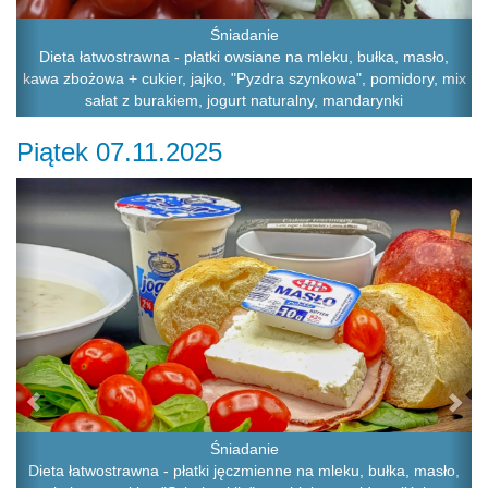
Śniadanie
Dieta łatwostrawna - płatki owsiane na mleku, bułka, masło,
kawa zbożowa + cukier, jajko, "Pyzdra szynkowa", pomidory, mix
sałat z burakiem, jogurt naturalny, mandarynki
Piątek 07.11.2025
Previous
Ne
Śniadanie
Dieta łatwostrawna - płatki jęczmienne na mleku, bułka, masło,