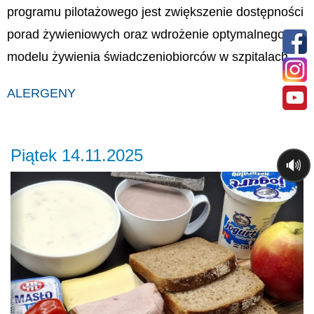
programu pilotażowego jest zwiększenie dostępności
porad żywieniowych oraz wdrożenie optymalnego
modelu żywienia świadczeniobiorców w szpitalach.
ALERGENY
Piątek 14.11.2025
🔊
Previous
Ne