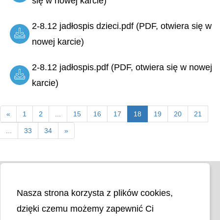
się w nowej karcie)
2-8.12 jadłospis dzieci.pdf (PDF, otwiera się w
nowej karcie)
2-8.12 jadłospis.pdf (PDF, otwiera się w nowej
karcie)
«
1
2
...
15
16
17
18
19
20
21
...
33
34
»
Nasza strona korzysta z plików cookies,
dzięki czemu możemy zapewnić Ci