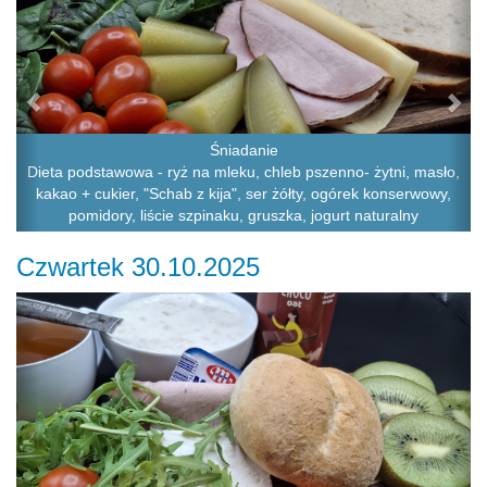
Śniadanie
Dieta podstawowa - ryż na mleku, chleb pszenno- żytni, masło,
kakao + cukier, "Schab z kija", ser żółty, ogórek konserwowy,
pomidory, liście szpinaku, gruszka, jogurt naturalny
Czwartek 30.10.2025
Previous
Ne