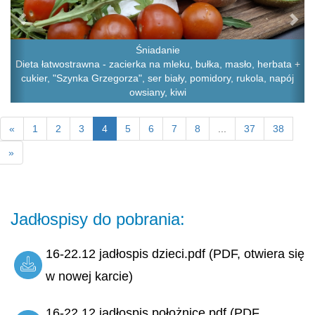
Śniadanie
Dieta łatwostrawna - zacierka na mleku, bułka, masło, herbata +
cukier, "Szynka Grzegorza", ser biały, pomidory, rukola, napój
owsiany, kiwi
«
1
2
3
4
5
6
7
8
...
37
38
»
Jadłospisy do pobrania:
16-22.12 jadłospis dzieci.pdf (PDF, otwiera się
w nowej karcie)
16-22.12 jadłospis położnice.pdf (PDF,