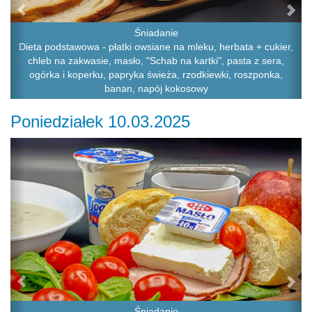
Śniadanie
Dieta podstawowa - płatki owsiane na mleku, herbata + cukier,
chleb na zakwasie, masło, "Schab na kartki", pasta z sera,
ogórka i koperku, papryka świeża, rzodkiewki, roszponka,
banan, napój kokosowy
Poniedziałek 10.03.2025
Previous
Ne
Śniadanie