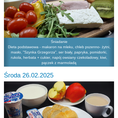
Śniadanie
Dieta podstawowa - makaron na mleku, chleb pszenno- żytni,
masło, "Szynka Grzegorza", ser biały, papryka, pomidorki,
rukola, herbata + cukier, napój owsiany czekoladowy, kiwi,
pączek z marmoladą
Środa 26.02.2025
Previous
Ne