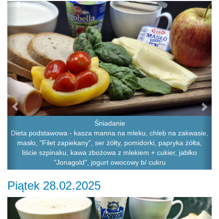
Previous
Ne
Śniadanie
Dieta podstawowa - kasza manna na mleku, chleb na zakwasie,
masło, "Filet zapiekany", ser żółty, pomidorki, papryka żółta,
liście szpinaku, kawa zbożowa z mlekiem + cukier, jabłko
"Jonagold", jogurt owocowy b/ cukru
Piątek 28.02.2025
Previous
Ne