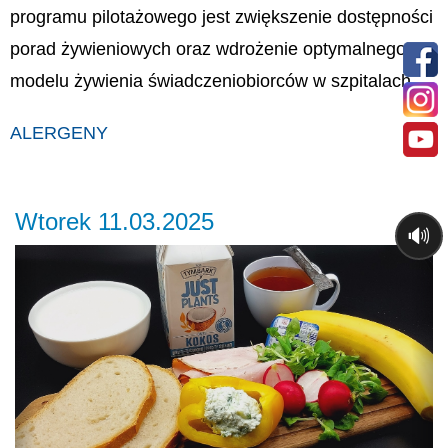
programu pilotażowego jest zwiększenie dostępności
porad żywieniowych oraz wdrożenie optymalnego
modelu żywienia świadczeniobiorców w szpitalach.
ALERGENY
Wtorek 11.03.2025
🔊
Previous
Ne