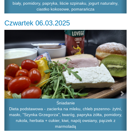
biały, pomidory, papryka, liście szpinaku, jogurt naturalny,
ciastko kokosowe, pomarańcza
Czwartek 06.03.2025
Previous
Ne
Śniadanie
Dieta podstawowa - zacierka na mleku, chleb pszenno- żytni,
masło, "Szynka Grzegorza", twaróg, papryka żółta, pomidory,
rukola, herbata + cukier, kiwi, napój owsiany, pączek z
marmoladą