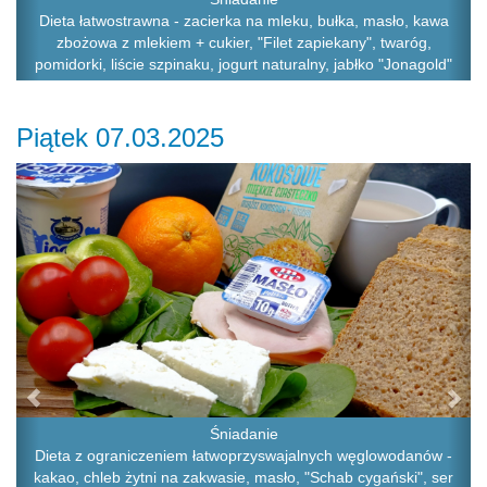
Dieta łatwostrawna - zacierka na mleku, bułka, masło, kawa
zbożowa z mlekiem + cukier, "Filet zapiekany", twaróg,
pomidorki, liście szpinaku, jogurt naturalny, jabłko "Jonagold"
Piątek 07.03.2025
Previous
Ne
Śniadanie
Dieta z ograniczeniem łatwoprzyswajalnych węglowodanów -
kakao, chleb żytni na zakwasie, masło, "Schab cygański", ser