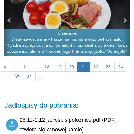
Śniadanie
Dieta łatwostrawna - kasza manna na mleku, bułka, masło,
"Pyzdra szynkowa", jajko, pomidorki, mix sałat z burakiem, kawa
zbożowa z mlekiem + cukier, jogurt naturalny, jabłko "Jonagold"
«
1
2
...
18
19
20
21
22
23
24
...
37
38
»
Jadłospisy do pobrania:
25.11-1.12 jadłospis położnice.pdf (PDF,
otwiera się w nowej karcie)