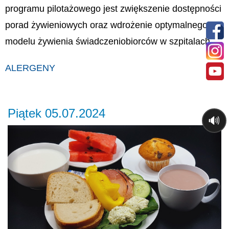
programu pilotażowego jest zwiększenie dostępności
porad żywieniowych oraz wdrożenie optymalnego
modelu żywienia świadczeniobiorców w szpitalach.
ALERGENY
Piątek 05.07.2024
🔊
Previous
Ne