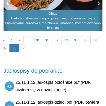
Obiad
Dieta podstawowa - zupa gulaszowa, makaron razowy z
truskawkami, surówka z marchewki i ananasa, kompot owocowy
b/ cukru
«
1
2
...
30
31
32
33
34
35
36
37
38
»
Jadłospisy do pobrania:
25.11-1.12 jadłospis położnice.pdf (PDF,
otwiera się w nowej karcie)
25.11-1.12 jadłospis dzieci.pdf (PDF, otwiera