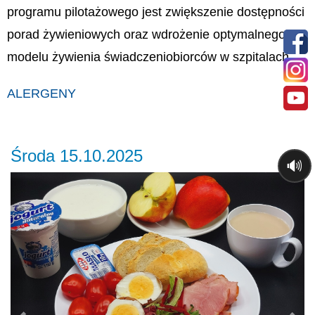
programu pilotażowego jest zwiększenie dostępności
porad żywieniowych oraz wdrożenie optymalnego
modelu żywienia świadczeniobiorców w szpitalach.
ALERGENY
Środa 15.10.2025
🔊
Previous
Ne