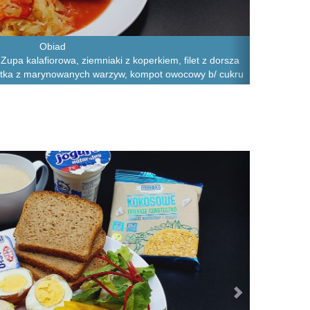
Obiad
upa kalafiorowa, ziemniaki z koperkiem, filet z dorsza
łatka z marynowanych warzyw, kompot owocowy b/ cukru
Next