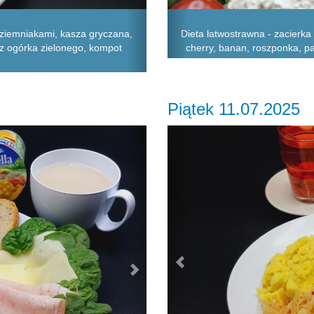
Dieta łatwostrawna - zacierka
 ziemniakami, kasza gryczana,
cherry, banan, roszponka, pas
z ogórka zielonego, kompot
Piątek 11.07.2025
Next
Previous