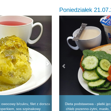
Poniedziałek 21.07
Next
Previous
owocowy b/cukru, filet z dorsza
Dieta podstawowa - płatki j
koperkiem, sos szpinakowy
chleb pszenno-żytni, masło, "