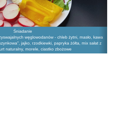
Śniadanie
zyswajalnych węglowodanów - chleb żytni, masło, kawa
ynkowa", jajko, rzodkiewki, papryka żółta, mix sałat z
urt naturalny, morele, ciastko zbożowe