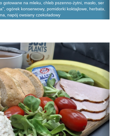
to gotowane na mleku, chleb pszenno-żytni, masło, ser
za", ogórek konserwowy, pomidorki koktajlowe, herbata,
yna, napój owsiany czekoladowy
Next