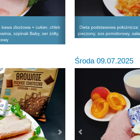
kawa zbożowa + cukier, chleb
Dieta podstawowa położnicza: Z
winia, szpinak Baby, ser żółty,
pieczony, sos pomidorowy, sa
ocowy
Środa 09.07.2025
Next
Previous