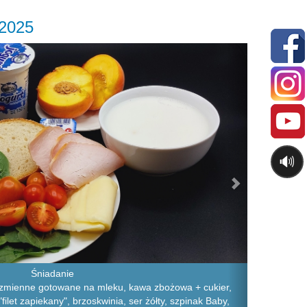
.2025
Next
🔊
Śniadanie
ęczmienne gotowane na mleku, kawa zbożowa + cukier,
filet zapiekany", brzoskwinia, ser żółty, szpinak Baby,