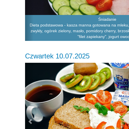
Śniadanie
Dieta podstawowa - kasza manna gotowana na mleku, 
zwykły, ogórek zielony, masło, pomidory cherry, brzosk
"filet zapiekany", jogurt ow
Czwartek 10.07.2025
Previous