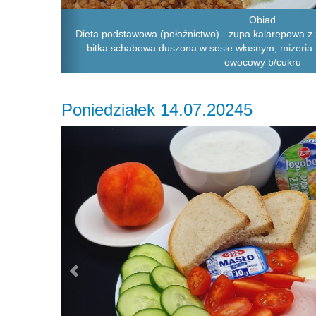
Obiad
Dieta podstawowa (położnictwo) - zupa kalarepowa z
bitka schabowa duszona w sosie własnym, mizeria 
owocowy b/cukru
Poniedziałek 14.07.20245
Previous