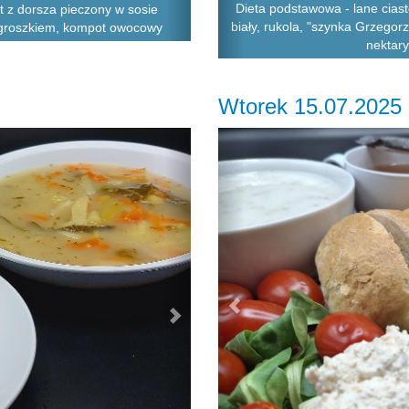
Dieta podstawowa - lane cias
et z dorsza pieczony w sosie
biały, rukola, "szynka Grzegor
groszkiem, kompot owocowy
nektar
Wtorek 15.07.2025
Next
Previous