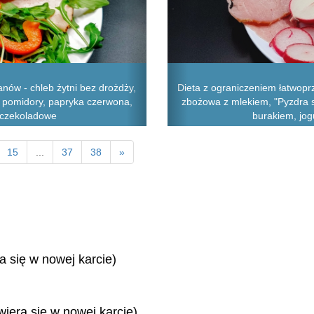
nów - chleb żytni bez drożdży,
Dieta z ograniczeniem łatwopr
, pomidory, papryka czerwona,
zbożowa z mlekiem, "Pyzdra sz
ko czekoladowe
burakiem, jog
15
...
37
38
»
ra się w nowej karcie)
wiera się w nowej karcie)