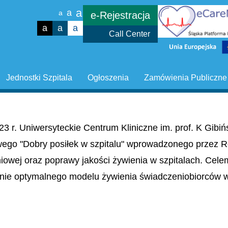
a
a
a
e-Rejestracja
a
a
a
Call Center
Jednostki Szpitala
Ogłoszenia
Zamówienia Publiczne
23 r. Uniwersyteckie Centrum Kliniczne im. prof. K Gib
wego "Dobry posiłek w szpitalu" wprowadzonego przez R
niowej oraz poprawy jakości żywienia w szpitalach. Cel
nie optymalnego modelu żywienia świadczeniobiorców w 