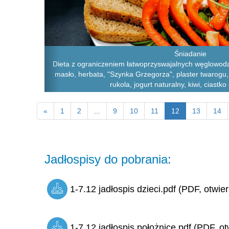
Śniadanie
Dieta z ograniczeniem łatwoprzyswajalnych węglowoda
masło, herbata, "Szynka Grzegorza", plaster twarogu
rukola, jogurt naturalny, kiwi, ciast
«
1
2
...
9
10
11
12
13
14
Jadłospisy do pobrania:
1-7.12 jadłospis dzieci.pdf (PDF, otwie
1-7.12 jadłospis położnice.pdf (PDF, ot