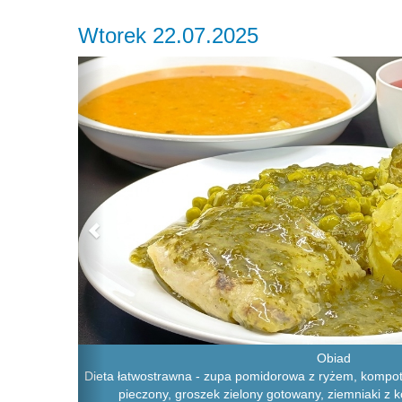
Wtorek 22.07.2025
Previous
Obiad
Dieta łatwostrawna - zupa pomidorowa z ryżem, kompot 
pieczony, groszek zielony gotowany, ziemniaki z 