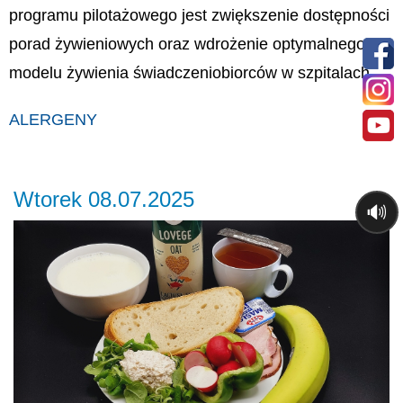
programu pilotażowego jest zwiększenie dostępności
porad żywieniowych oraz wdrożenie optymalnego
modelu żywienia świadczeniobiorców w szpitalach.
ALERGENY
Wtorek 08.07.2025
🔊
Previous
Ne