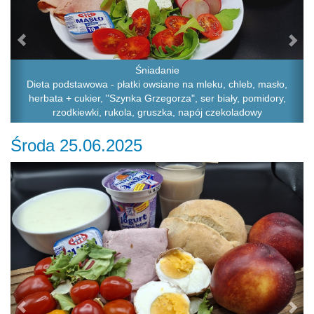
Śniadanie
Dieta podstawowa - płatki owsiane na mleku, chleb, masło,
herbata + cukier, "Szynka Grzegorza", ser biały, pomidory,
rzodkiewki, rukola, gruszka, napój czekoladowy
Środa 25.06.2025
Previous
Ne