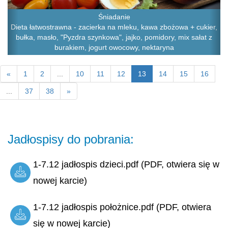
Śniadanie
Dieta łatwostrawna - zacierka na mleku, kawa zbożowa + cukier,
bułka, masło, "Pyzdra szynkowa", jajko, pomidory, mix sałat z
burakiem, jogurt owocowy, nektaryna
«
1
2
...
10
11
12
13
14
15
16
...
37
38
»
Jadłospisy do pobrania:
1-7.12 jadłospis dzieci.pdf (PDF, otwiera się w
nowej karcie)
1-7.12 jadłospis położnice.pdf (PDF, otwiera
się w nowej karcie)