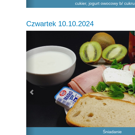
cukier, jogurt owocowy b/ cukr
Czwartek 10.10.2024
Previous
Śniadanie