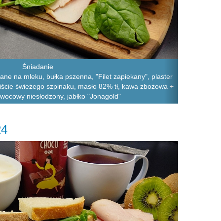
Śniadanie
iane na mleku, bułka pszenna, "Filet zapiekany", plaster
 liście świeżego szpinaku, masło 82% tł, kawa zbożowa +
 owocowy niesłodzony, jabłko "Jonagold"
24
Next