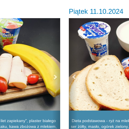
Piątek 11.10.2024
Next
Previous
ilet zapiekany", plaster białego
Dieta podstawowa - ryż na mlek
pinaku, kawa zbożowa z mlekiem,
ser żółty, masło, ogórek zielony