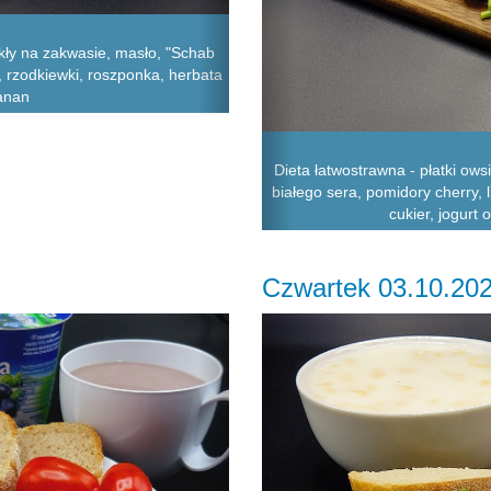
ły na zakwasie, masło, "Schab
a, rzodkiewki, roszponka, herbata
banan
Dieta łatwostrawna - płatki ows
białego sera, pomidory cherry,
cukier, jogurt
Czwartek 03.10.20
Next
Previous