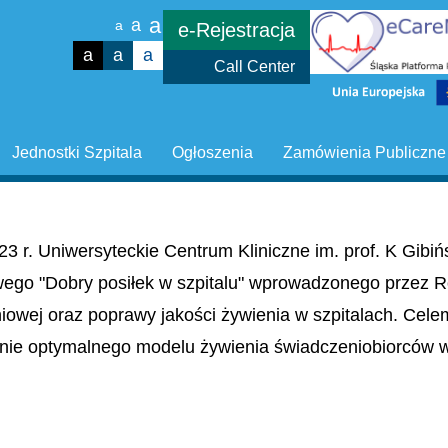
a
a
a
e-Rejestracja
a
a
a
Call Center
Jednostki Szpitala
Ogłoszenia
Zamówienia Publiczne
23 r. Uniwersyteckie Centrum Kliniczne im. prof. K Gib
wego "Dobry posiłek w szpitalu" wprowadzonego przez R
niowej oraz poprawy jakości żywienia w szpitalach. Cel
nie optymalnego modelu żywienia świadczeniobiorców w 