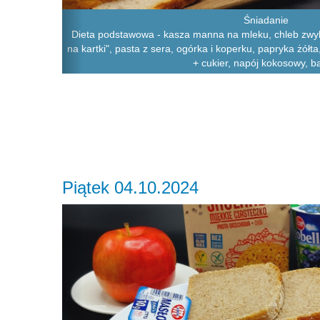
Śniadanie
Dieta podstawowa - kasza manna na mleku, chleb zwyk
na kartki", pasta z sera, ogórka i koperku, papryka żółt
+ cukier, napój kokosowy, 
Piątek 04.10.2024
Previous