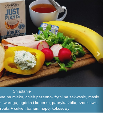
Śniadanie
na na mleku, chleb pszenno- żytni na zakwasie, masło
z twarogu, ogórka i koperku, papryka żółta, rzodkiewki,
rbata + cukier, banan, napój kokosowy