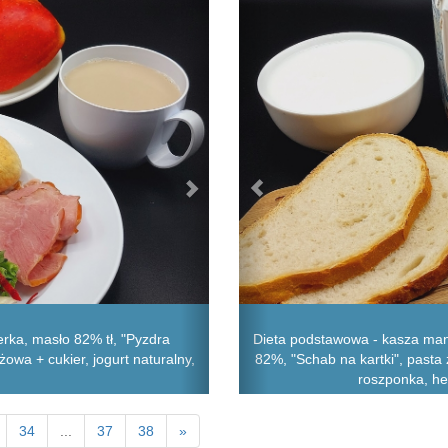
erka, masło 82% tł, "Pyzdra
Dieta podstawowa - kasza man
owa + cukier, jogurt naturalny,
82%, "Schab na kartki", pasta 
roszponka, he
34
...
37
38
»