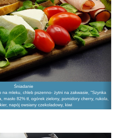
Śniadanie
o na mleku, chleb pszenno- żytni na zakwasie, "Szynka
a, masło 82% tł, ogórek zielony, pomidory cherry, rukola,
kier, napój owsiany czekoladowy, kiwi
Next