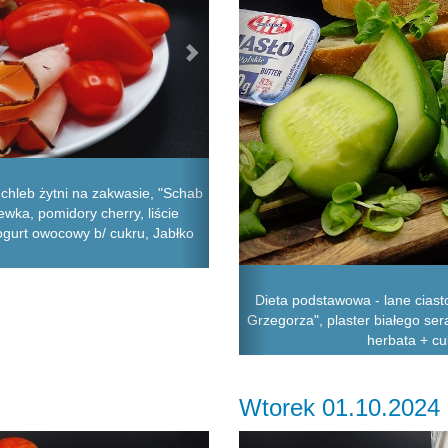
chleb żytni na zakwasie, "Schab
ewka, pomidory cherry, liście
jogurt owocowy b/ cukru, Jabłko
Dieta podstawowa - lane ciast
Grzegorza", plaster białego ser
herbata + cu
Wtorek 01.10.2024
Next
Previous