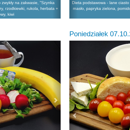
b zwykły na zakwasie, "Szynka
Dieta podstawowa - lane ciasto
y, rzodkiewki, rukola, herbata +
masło, papryka zielona, pomido
wy, kiwi
Poniedziałek 07.10
Next
Previous