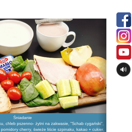
Next
🔊
Śniadanie
u, chleb pszenno- żytni na zakwasie, "Schab cygański",
, pomidory cherry, świeże liście szpinaku, kakao + cukier,