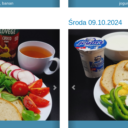
u, banan
jogur
Środa 09.10.2024
Next
Previous