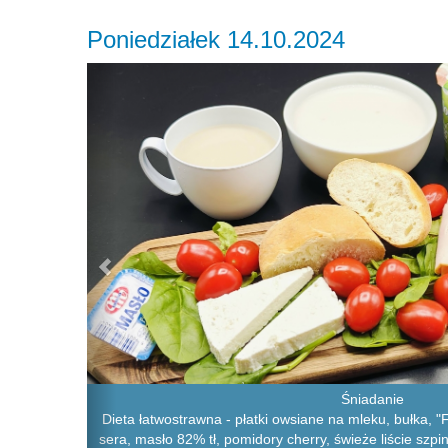
Poniedziałek 14.10.2024
Previous
Śniadanie
Dieta łatwostrawna - płatki owsiane na mleku, bułka, "F
sera, masło 82% tł, pomidory cherry, świeże liście sz