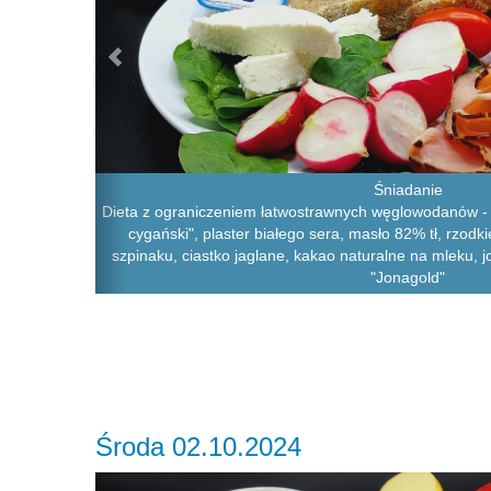
Śniadanie
Dieta z ograniczeniem łatwostrawnych węglowodanów - 
cygański", plaster białego sera, masło 82% tł, rzodki
szpinaku, ciastko jaglane, kakao naturalne na mleku, 
"Jonagold"
Środa 02.10.2024
Previous