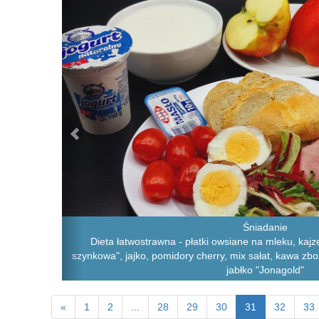
Śniadanie
Dieta łatwostrawna - płatki owsiane na mleku, kajz
szynkowa", jajko, pomidory cherry, mix sałat, kawa zboż
jabłko "Jonagold"
«
1
2
...
28
29
30
31
32
33