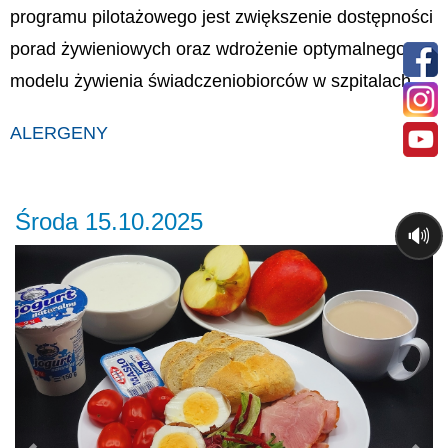
programu pilotażowego jest zwiększenie dostępności
porad żywieniowych oraz wdrożenie optymalnego
modelu żywienia świadczeniobiorców w szpitalach.
ALERGENY
Środa 15.10.2025
🔊
Previous
Ne