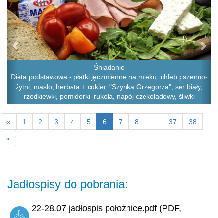
Śniadanie
Dieta podstawowa - płatki jęczmienne na mleku, chleb pszenno-
żytni, masło, herbata + cukier, "Szynka Grzegorza", ser biały,
rzodkiewki, pomidorki, rukola, napój czekoladowy, śliwki
«
1
2
3
4
5
6
7
8
...
37
38
»
Jadłospisy do pobrania:
22-28.07 jadłospis położnice.pdf (PDF,