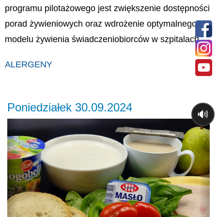
programu pilotażowego jest zwiększenie dostępności
porad żywieniowych oraz wdrożenie optymalnego
modelu żywienia świadczeniobiorców w szpitalach.
ALERGENY
Poniedziałek 30.09.2024
🔊
Previous
Ne