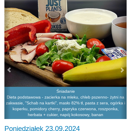
Śniadanie
Dieta podstawowa - zacierka na mleku, chleb pszenno- żytni na
zakwasie, "Schab na kartki", masło 82% tł, pasta z sera, ogórka i
koperku, pomidory cherry, papryka czerwona, roszponka,
herbata + cukier, napój kokosowy, banan
Poniedziałek 23.09.2024