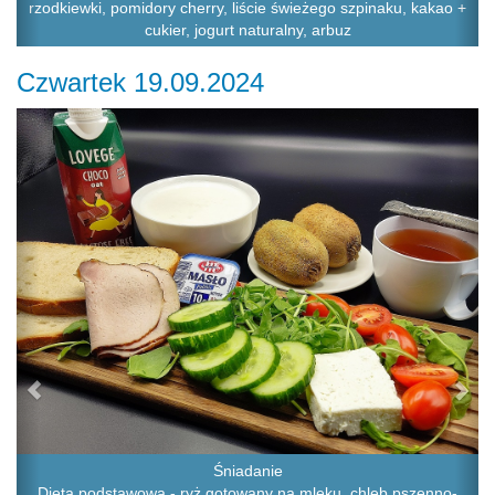
rzodkiewki, pomidory cherry, liście świeżego szpinaku, kakao +
cukier, jogurt naturalny, arbuz
Czwartek 19.09.2024
Previous
Ne
Śniadanie
Dieta podstawowa - ryż gotowany na mleku, chleb pszenno-