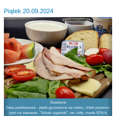
Piątek 20.09.2024
Previous
Ne
Śniadanie
Dieta podstawowa - płatki jęczmienne na mleku, chleb pszenno-
żytni na zakwasie, "Schab cygański", ser żółty, masło 82% tł,