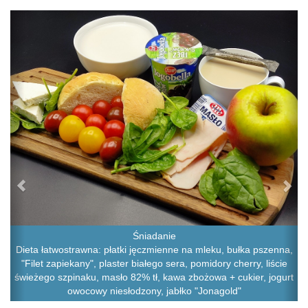
Previous
Ne
Śniadanie
Dieta łatwostrawna: płatki jęczmienne na mleku, bułka pszenna,
"Filet zapiekany", plaster białego sera, pomidory cherry, liście
świeżego szpinaku, masło 82% tł, kawa zbożowa + cukier, jogurt
owocowy niesłodzony, jabłko "Jonagold"