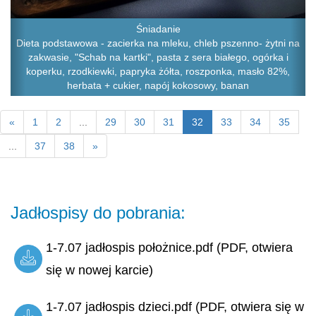
Śniadanie
Dieta podstawowa - zacierka na mleku, chleb pszenno- żytni na
zakwasie, "Schab na kartki", pasta z sera białego, ogórka i
koperku, rzodkiewki, papryka żółta, roszponka, masło 82%,
herbata + cukier, napój kokosowy, banan
«
1
2
...
29
30
31
32
33
34
35
...
37
38
»
Jadłospisy do pobrania:
1-7.07 jadłospis położnice.pdf (PDF, otwiera
się w nowej karcie)
1-7.07 jadłospis dzieci.pdf (PDF, otwiera się w