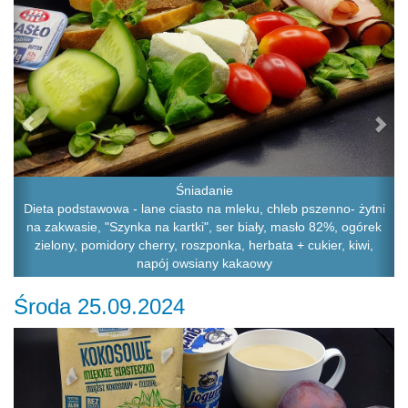
Śniadanie
Dieta podstawowa - lane ciasto na mleku, chleb pszenno- żytni
na zakwasie, "Szynka na kartki", ser biały, masło 82%, ogórek
zielony, pomidory cherry, roszponka, herbata + cukier, kiwi,
napój owsiany kakaowy
Środa 25.09.2024
Previous
Ne