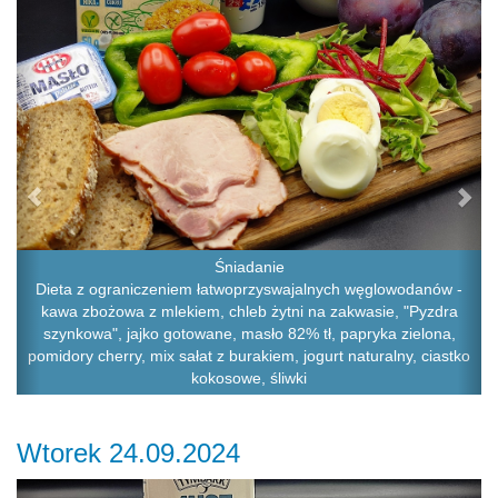
Śniadanie
Dieta z ograniczeniem łatwoprzyswajalnych węglowodanów -
kawa zbożowa z mlekiem, chleb żytni na zakwasie, "Pyzdra
szynkowa", jajko gotowane, masło 82% tł, papryka zielona,
pomidory cherry, mix sałat z burakiem, jogurt naturalny, ciastko
kokosowe, śliwki
Wtorek 24.09.2024
Previous
Ne