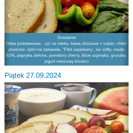
Śniadanie
Dieta podstawowa - ryż na mleku, kawa zbożowa + cukier, chleb
pszenno- żytni na zakwasie, "Filet zapiekany', ser żółty, masło
82%, papryka zielona, pomidory cherry, liście szpinaku, gruszka,
jogurt owocowy b/cukru
Piątek 27.09.2024
Previous
Ne