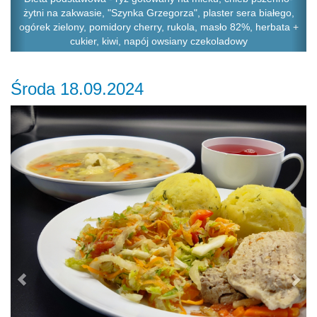
żytni na zakwasie, "Szynka Grzegorza", plaster sera białego,
ogórek zielony, pomidory cherry, rukola, masło 82%, herbata +
cukier, kiwi, napój owsiany czekoladowy
Środa 18.09.2024
Previous
Ne