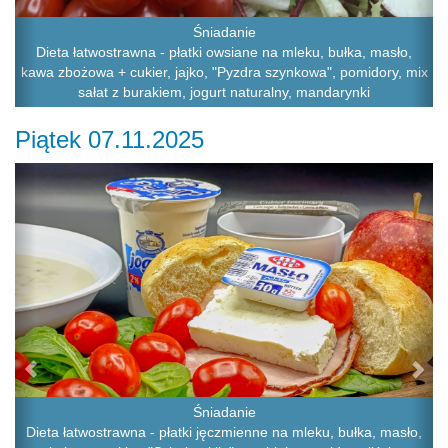
Śniadanie
Dieta łatwostrawna - płatki owsiane na mleku, bułka, masło,
kawa zbożowa + cukier, jajko, "Pyzdra szynkowa", pomidory, mix
sałat z burakiem, jogurt naturalny, mandarynki
Piątek 07.11.2025
Previous
Ne
Śniadanie
Dieta łatwostrawna - płatki jęczmienne na mleku, bułka, masło,