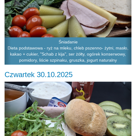
Śniadanie
Dieta podstawowa - ryż na mleku, chleb pszenno- żytni, masło,
kakao + cukier, "Schab z kija", ser żółty, ogórek konserwowy,
pomidory, liście szpinaku, gruszka, jogurt naturalny
Czwartek 30.10.2025
Previous
Ne