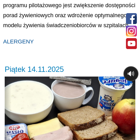
programu pilotażowego jest zwiększenie dostępności
porad żywieniowych oraz wdrożenie optymalnego
modelu żywienia świadczeniobiorców w szpitalach.
ALERGENY
Piątek 14.11.2025
🔊
Previous
Ne