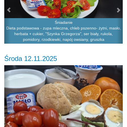
Śniadanie
Dieta podstawowa - zupa mleczna, chleb pszenno- żytni, masło,
herbata + cukier, "Szynka Grzegorza", ser biały, rukola,
pomidory, rzodkiewki, napój owsiany, gruszka
Środa 12.11.2025
Previous
Ne