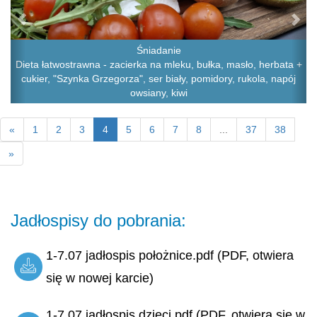
Śniadanie
Dieta łatwostrawna - zacierka na mleku, bułka, masło, herbata +
cukier, "Szynka Grzegorza", ser biały, pomidory, rukola, napój
owsiany, kiwi
«
1
2
3
4
5
6
7
8
...
37
38
»
Jadłospisy do pobrania:
1-7.07 jadłospis położnice.pdf (PDF, otwiera
się w nowej karcie)
1-7.07 jadłospis dzieci.pdf (PDF, otwiera się w