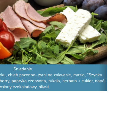
Śniadanie
eku, chleb pszenno- żytni na zakwasie, masło, "Szynka
erry, papryka czerwona, rukola, herbata + cukier, napój
wsiany czekoladowy, śliwki