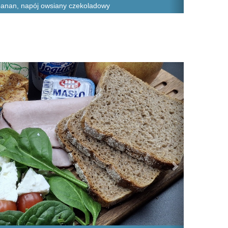
 banan, napój owsiany czekoladowy
Next