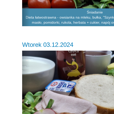
Śniadanie
Dieta łatwostrawna - owsianka na mleku, bułka, "Szynka
masło, pomidorki, rukola, herbata + cukier, napój
Wtorek 03.12.2024
Previous