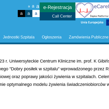
a
a
a
e-Rejestracja
a
a
a
Call Center
Jednostki Szpitala
Ogłoszenia
Zamówienia Publiczne
23 r. Uniwersyteckie Centrum Kliniczne im. prof. K Gib
wego "Dobry posiłek w szpitalu" wprowadzonego przez R
niowej oraz poprawy jakości żywienia w szpitalach. Cel
nie optymalnego modelu żywienia świadczeniobiorców w 