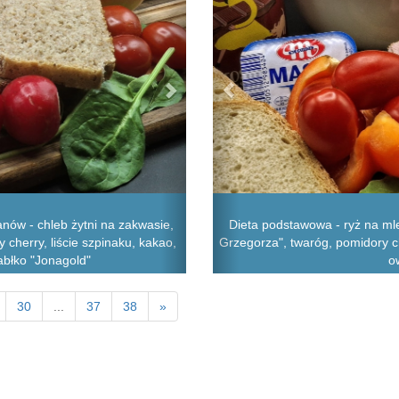
nów - chleb żytni na zakwasie,
Dieta podstawowa - ryż na ml
 cherry, liście szpinaku, kakao,
Grzegorza", twaróg, pomidory ch
jabłko "Jonagold"
o
30
...
37
38
»