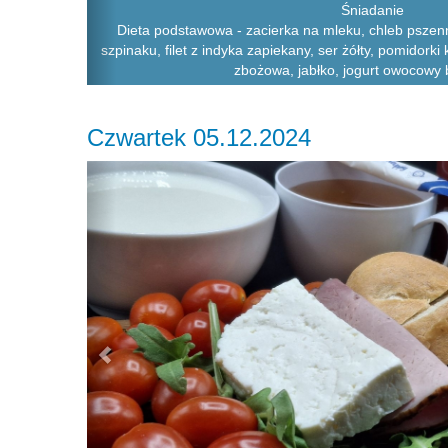
Śniadanie
Dieta podstawowa - zacierka na mleku, chleb pszenno
szpinaku, filet z indyka zapiekany, ser żółty, pomidorki
zbożowa, jabłko, jogurt owocowy 
Czwartek 05.12.2024
Previous