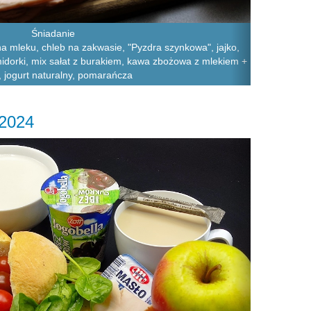
Śniadanie
a mleku, chleb na zakwasie, "Pyzdra szynkowa", jajko,
dorki, mix sałat z burakiem, kawa zbożowa z mlekiem +
, jogurt naturalny, pomarańcza
.2024
Next