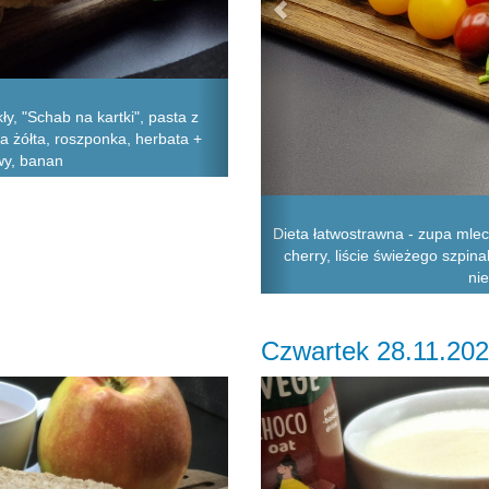
y, "Schab na kartki", pasta z
a żółta, roszponka, herbata +
wy, banan
Dieta łatwostrawna - zupa mlecz
cherry, liście świeżego szpi
nie
Czwartek 28.11.20
Next
Previous