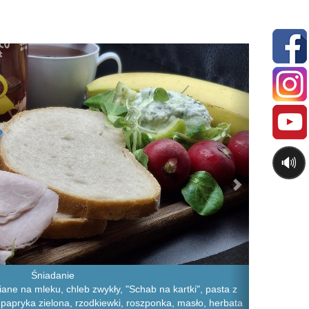
Next
🔊
Śniadanie
ane na mleku, chleb zwykły, "Schab na kartki", pasta z
 papryka zielona, rzodkiewki, roszponka, masło, herbata