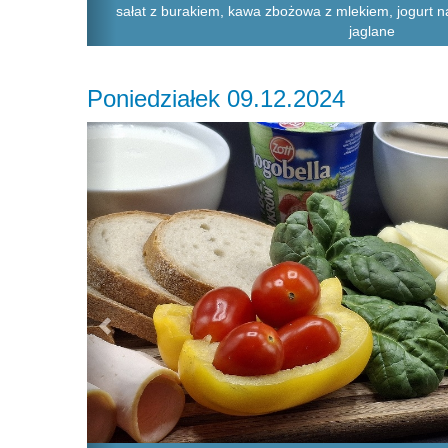
sałat z burakiem, kawa zbożowa z mlekiem, jogurt na
jaglane
Poniedziałek 09.12.2024
Previous