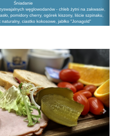
Śniadanie
zyswajalnych węglowodanów - chleb żytni na zakwasie,
asło, pomidory cherry, ogórek kiszony, liście szpinaku,
 naturalny, ciastko kokosowe, jabłko "Jonagold"
Next