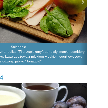
Śniadanie
na, bułka, "Filet zapiekany", ser biały, masło, pomidory
naku, kawa zbożowa z mlekiem + cukier, jogurt owocowy
słodzony, jabłko "Jonagold"
24
Next