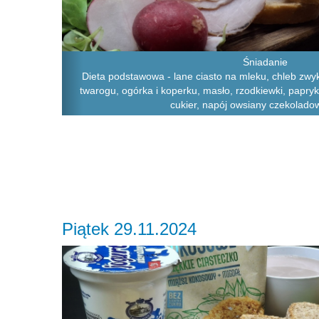
Śniadanie
Dieta podstawowa - lane ciasto na mleku, chleb zwykł
twarogu, ogórka i koperku, masło, rzodkiewki, papryk
cukier, napój owsiany czekolado
Piątek 29.11.2024
Previous