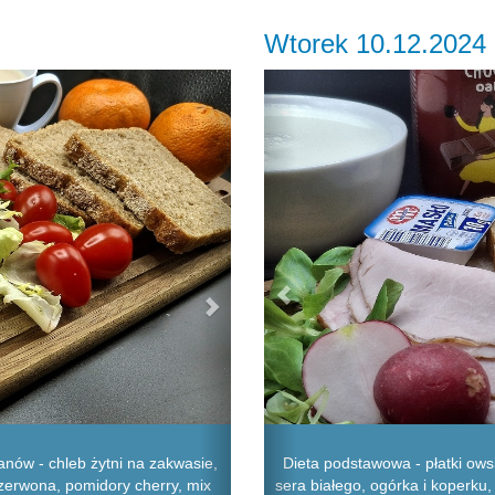
Wtorek 10.12.2024
Next
Previous
nów - chleb żytni na zakwasie,
Dieta podstawowa - płatki owsi
zerwona, pomidory cherry, mix
sera białego, ogórka i koperku,