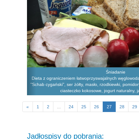
Śniadanie
Dieta z ograniczeniem łatwoprzyswajalnych węglowoda
"Schab cygański", ser żółty, masło, rzodkiewki, pomidory
ciasteczko kokosowe, jogurt naturalny, 
«
1
2
...
24
25
26
27
28
29
Jadłospisy do pobrania: