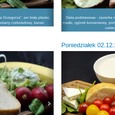
 Grzegorza", ser biały plaster,
Dieta podstawowa - zacierka n
 owsiany czekoladowy, banan
masło, ogórek konserwowy, pomi
cukier
Poniedziałek 02.12
Next
Previous