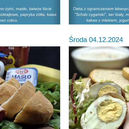
-żytni, masło, świeże liście
Dieta z ograniczeniem łatwopr
 koktajlowe, papryka żółta, kawa
"Schab cygański", ser biały, m
bez cukru.
kakao z mlekiem, jogurt
Środa 04.12.2024
Next
Previous