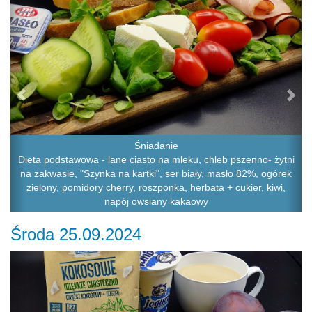
Śniadanie
Dieta podstawowa - lane ciasto na mleku, chleb pszenno- żytni
na zakwasie, "Szynka na kartki", ser biały, masło 82%, ogórek
zielony, pomidory cherry, roszponka, herbata + cukier, kiwi,
napój owsiany kakaowy
Środa 25.09.2024
Previous
Ne