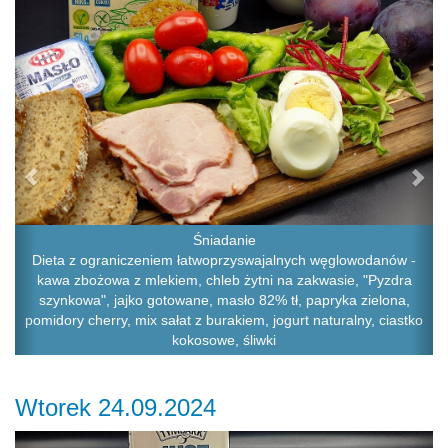
Śniadanie
Dieta z ograniczeniem łatwoprzyswajalnych węglowodanów -
kawa zbożowa z mlekiem, chleb żytni na zakwasie, "Pyzdra
szynkowa", jajko gotowane, masło 82% tł, papryka zielona,
pomidory cherry, mix sałat z burakiem, jogurt naturalny, ciastko
kokosowe, śliwki
Wtorek 24.09.2024
Previous
Ne