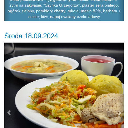
żytni na zakwasie, "Szynka Grzegorza", plaster sera białego,
ogórek zielony, pomidory cherry, rukola, masło 82%, herbata +
cukier, kiwi, napój owsiany czekoladowy
Środa 18.09.2024
Previous
Ne