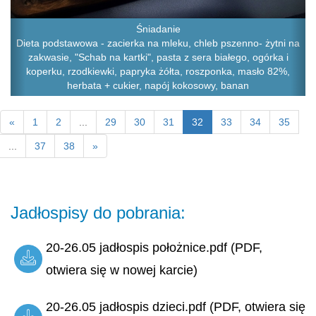
Śniadanie
Dieta podstawowa - zacierka na mleku, chleb pszenno- żytni na
zakwasie, "Schab na kartki", pasta z sera białego, ogórka i
koperku, rzodkiewki, papryka żółta, roszponka, masło 82%,
herbata + cukier, napój kokosowy, banan
«
1
2
...
29
30
31
32
33
34
35
...
37
38
»
Jadłospisy do pobrania:
20-26.05 jadłospis położnice.pdf (PDF,
otwiera się w nowej karcie)
20-26.05 jadłospis dzieci.pdf (PDF, otwiera się