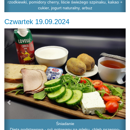
rzodkiewki, pomidory cherry, liście świeżego szpinaku, kakao +
cukier, jogurt naturalny, arbuz
Czwartek 19.09.2024
Previous
Ne
Śniadanie
Dieta podstawowa - ryż gotowany na mleku, chleb pszenno-