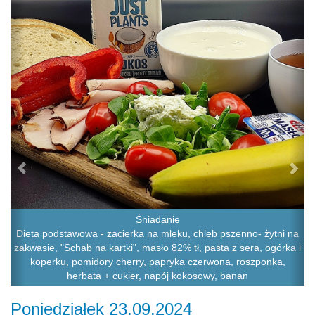
Śniadanie
Dieta podstawowa - zacierka na mleku, chleb pszenno- żytni na
zakwasie, "Schab na kartki", masło 82% tł, pasta z sera, ogórka i
koperku, pomidory cherry, papryka czerwona, roszponka,
herbata + cukier, napój kokosowy, banan
Poniedziałek 23.09.2024