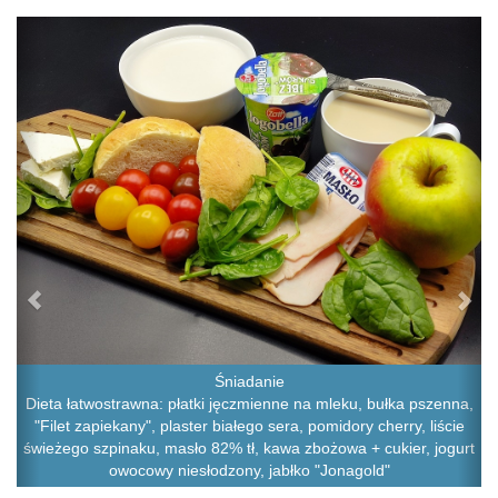
Previous
Ne
Śniadanie
Dieta łatwostrawna: płatki jęczmienne na mleku, bułka pszenna,
"Filet zapiekany", plaster białego sera, pomidory cherry, liście
świeżego szpinaku, masło 82% tł, kawa zbożowa + cukier, jogurt
owocowy niesłodzony, jabłko "Jonagold"