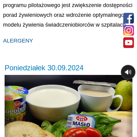
programu pilotażowego jest zwiększenie dostępności
porad żywieniowych oraz wdrożenie optymalnego
modelu żywienia świadczeniobiorców w szpitalach.
ALERGENY
Poniedziałek 30.09.2024
🔊
Previous
Ne