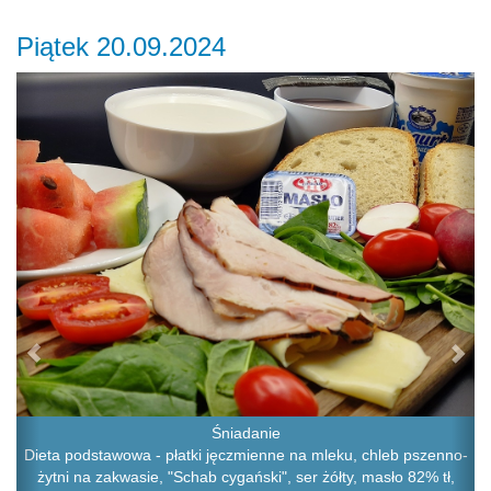
Piątek 20.09.2024
Previous
Ne
Śniadanie
Dieta podstawowa - płatki jęczmienne na mleku, chleb pszenno-
żytni na zakwasie, "Schab cygański", ser żółty, masło 82% tł,