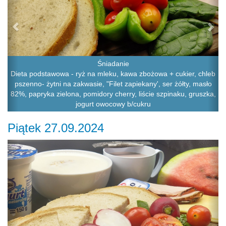
Śniadanie
Dieta podstawowa - ryż na mleku, kawa zbożowa + cukier, chleb
pszenno- żytni na zakwasie, "Filet zapiekany', ser żółty, masło
82%, papryka zielona, pomidory cherry, liście szpinaku, gruszka,
jogurt owocowy b/cukru
Piątek 27.09.2024
Previous
Ne