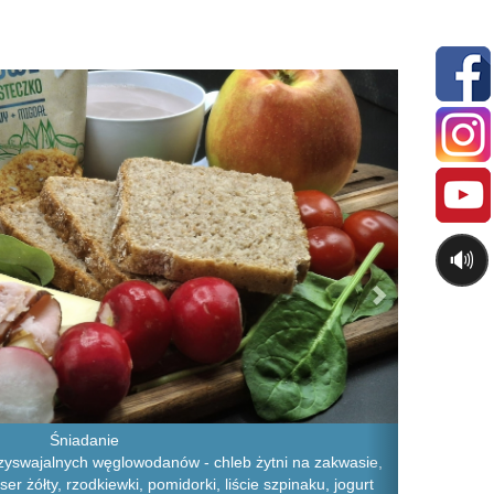
Next
🔊
Śniadanie
zyswajalnych węglowodanów - chleb żytni na zakwasie,
ser żółty, rzodkiewki, pomidorki, liście szpinaku, jogurt