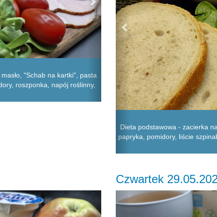
 masło, "Schab na kartki", pasta
idory, roszponka, napój roślinny,
Dieta podstawowa - zacierka na 
papryka, pomidory, liście szpin
Czwartek 29.05.20
Next
Previous