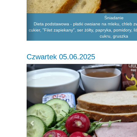
Śniadanie
Dieta podstawowa - płatki owsiane na mleku, chleb 
cukier, "Filet zapiekany", ser żółty, papryka, pomidory, 
cukru, gruszka
Czwartek 05.06.2025
Previous