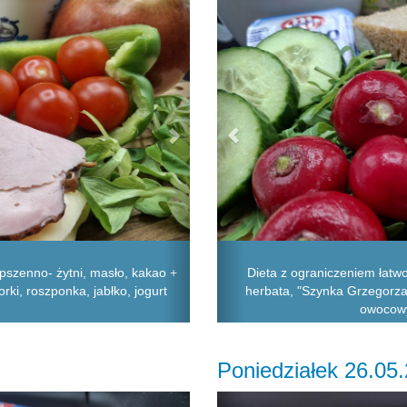
pszenno- żytni, masło, kakao +
Dieta z ograniczeniem łatw
rki, roszponka, jabłko, jogurt
herbata, "Szynka Grzegorza",
owocowy
Poniedziałek 26.05
Next
Previous