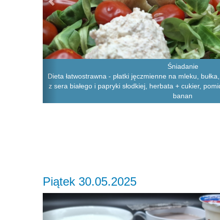
Śniadanie
Dieta łatwostrawna - płatki jęczmienne na mleku, bułka,
z sera białego i papryki słodkiej, herbata + cukier, pom
banan
Piątek 30.05.2025
Previous