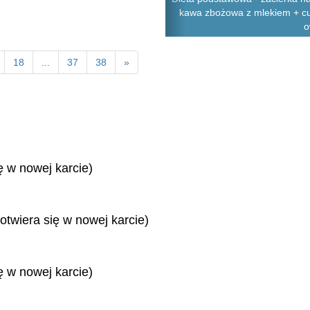
kawa zbożowa z mlekiem + cuki
o
18
...
37
38
»
ę w nowej karcie)
otwiera się w nowej karcie)
ę w nowej karcie)