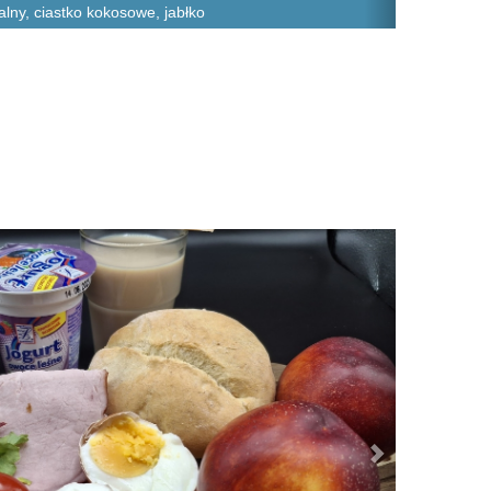
alny, ciastko kokosowe, jabłko
Next