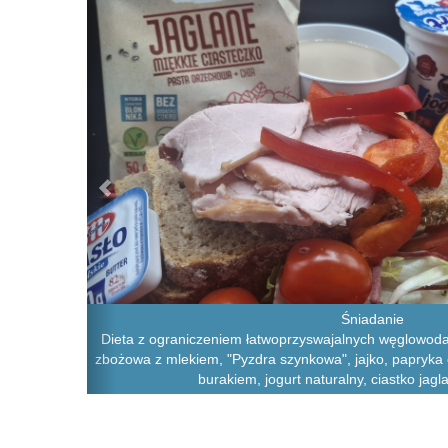
Śniadanie
Dieta z ograniczeniem łatwoprzyswajalnych węglowoda
zbożowa z mlekiem, "Pyzdra szynkowa", jajko, papryka 
burakiem, jogurt naturalny, ciastko jag