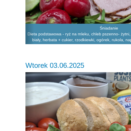
Śniadanie
Dieta podstawowa - ryż na mleku, chleb pszenno- żytni,
biały, herbata + cukier, rzodkiewki, ogórek, rukola, n
Wtorek 03.06.2025
Previous