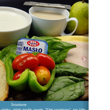
Śniadanie
mleku, chleb zwykły, masło, "Filet zapiekany", ser żółty,