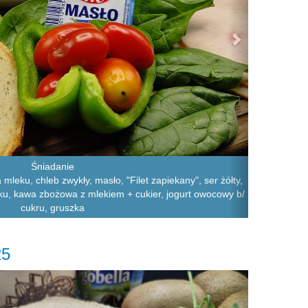
Śniadanie
mleku, chleb zwykły, masło, "Filet zapiekany", ser żółty,
aku, kawa zbożowa z mlekiem + cukier, jogurt owocowy b/
cukru, gruszka
25
Next