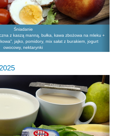
Śniadanie
eczna z kaszą manną, bułka, kawa zbożowa na mleku +
kowa", jajko, pomidory, mix sałat z burakiem, jogurt
owocowy, nektarynki
.2025
Next