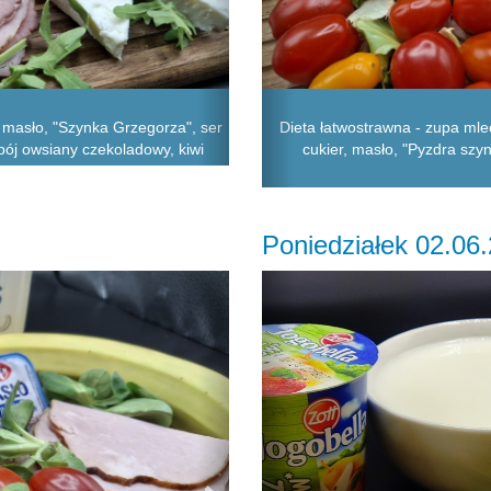
 masło, "Szynka Grzegorza", ser
Dieta łatwostrawna - zupa ml
apój owsiany czekoladowy, kiwi
cukier, masło, "Pyzdra szyn
Poniedziałek 02.06
Next
Previous