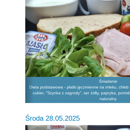
Śniadanie
Dieta podstawowa - płatki jęczmienne na mleku, chleb 
cukier, "Szynka z zagrody", ser żółty, papryka, pomido
naturalny
Środa 28.05.2025
Previous