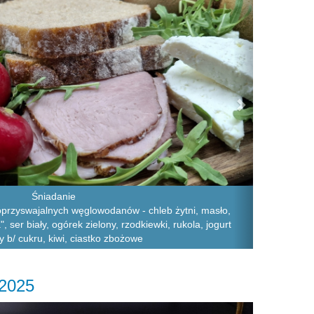
Śniadanie
oprzyswajalnych węglowodanów - chleb żytni, masło,
 ser biały, ogórek zielony, rzodkiewki, rukola, jogurt
 b/ cukru, kiwi, ciastko zbożowe
.2025
Next