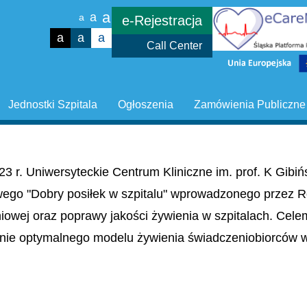
a
a
a
e-Rejestracja
a
a
a
Call Center
Jednostki Szpitala
Ogłoszenia
Zamówienia Publiczne
23 r. Uniwersyteckie Centrum Kliniczne im. prof. K Gib
wego "Dobry posiłek w szpitalu" wprowadzonego przez R
niowej oraz poprawy jakości żywienia w szpitalach. Cel
nie optymalnego modelu żywienia świadczeniobiorców w 