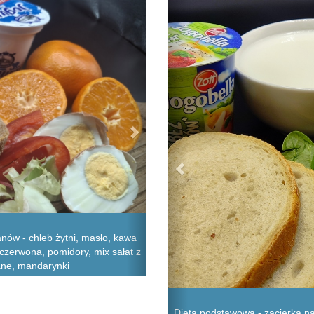
nów - chleb żytni, masło, kawa
czerwona, pomidory, mix sałat z
lane, mandarynki
Dieta podstawowa - zacierka na 