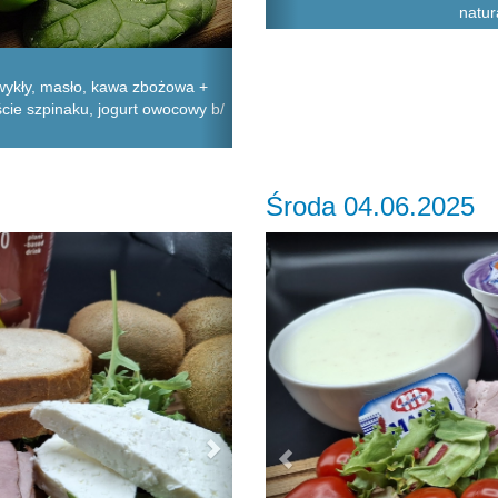
natur
zwykły, masło, kawa zbożowa +
liście szpinaku, jogurt owocowy b/
Środa 04.06.2025
Next
Previous