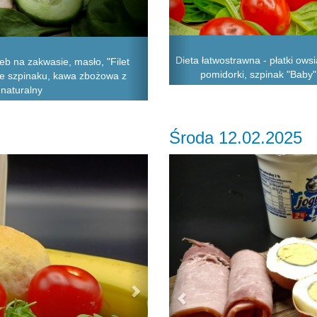
Dieta łatwostrawna - płatki ows
b na zakwasie, masło, "Filet
pomidorki, szpinak "Baby",
ście szpinaku, kawa zbożowa z
 naturalny
Środa 12.02.2025
Next
Previous