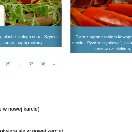
, plaster białego sera, "Szynka
Dieta z ograniczeniem łatwop
, banan, napój roślinny
masło, "Pyzdra szynkowa", jajko
zbożowa z mlekiem, j
25
...
37
38
»
ę w nowej karcie)
otwiera się w nowej karcie)