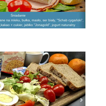
Śniadanie
iane na mleku, bułka, masło, ser biały, "Schab cygański",
kakao + cukier, jabłko "Jonagold", jogurt naturalny
Next