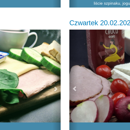
liście szpinaku, jo
Czwartek 20.02.20
Next
Previous