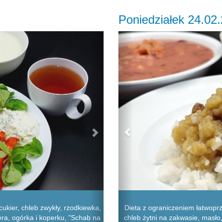
Poniedziałek 24.02
Next
Previous
ukier, chleb zwykły, rzodkiewka,
Dieta z ograniczeniem łatwop
ra, ogórka i koperku, "Schab na
chleb żytni na zakwasie, masło,