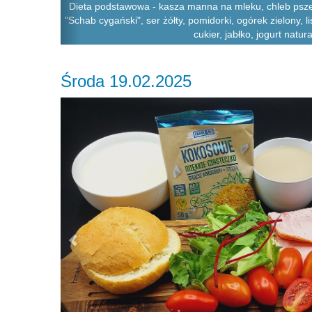
Dieta podstawowa - kasza manna na mleku, chleb psze
"Schab cygański", ser żółty, pomidorki, ogórek zielony, 
cukier, jabłko, jogurt natur
Środa 19.02.2025
Previous