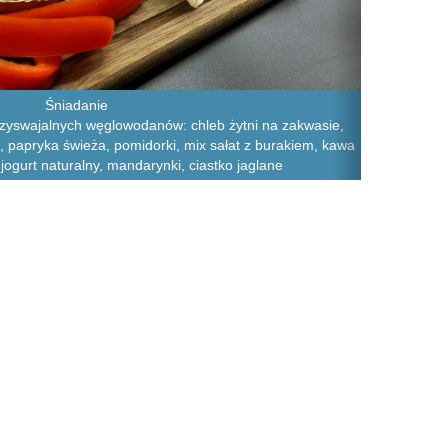
Śniadanie
rzyswajalnych węglowodanów: chleb żytni na zakwasie,
, papryka świeża, pomidorki, mix sałat z burakiem, kawa
ogurt naturalny, mandarynki, ciastko jaglane