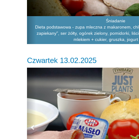
Śniadanie
Dieta podstawowa - zupa mleczna z makaronem, chle
zapiekany", ser żółty, ogórek zielony, pomidorki, li
mlekiem + cukier, gruszka, jogurt
Czwartek 13.02.2025
Previous