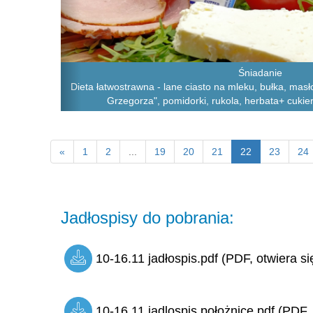
Śniadanie
Dieta łatwostrawna - lane ciasto na mleku, bułka, masło
Grzegorza", pomidorki, rukola, herbata+ cukier
«
1
2
...
19
20
21
22
23
24
Jadłospisy do pobrania:
10-16.11 jadłospis.pdf (PDF, otwiera si
10-16.11 jadlospis położnice.pdf (PDF, 