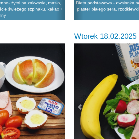
nno- żytni na zakwasie, masło,
Dieta podstawowa - owsianka na
liście świeżego szpinaku, kakao +
plaster białego sera, rzodkiewki
alny
Wtorek 18.02.2025
Next
Previous