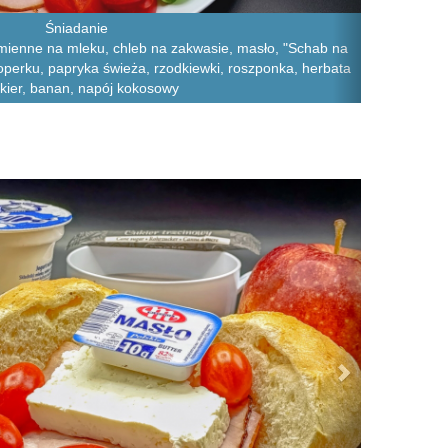
Śniadanie
zmienne na mleku, chleb na zakwasie, masło, "Schab na
 koperku, papryka świeża, rzodkiewki, roszponka, herbata
kier, banan, napój kokosowy
Next