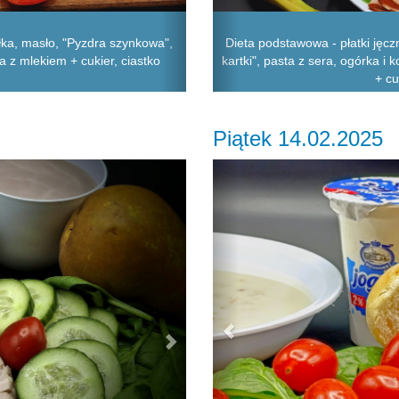
łka, masło, "Pyzdra szynkowa",
Dieta podstawowa - płatki jęc
a z mlekiem + cukier, ciastko
kartki", pasta z sera, ogórka i
+ cu
Piątek 14.02.2025
Next
Previous