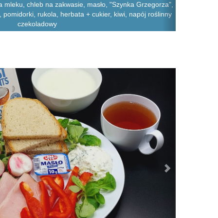
 mleku, chleb na zakwasie, masło, "Szynka Grzegorza",
, pomidorki, rukola, herbata + cukier, kiwi, napój roślinny
czekoladowy
Next