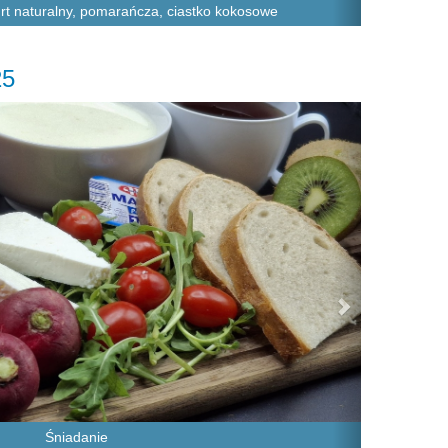
gurt naturalny, pomarańcza, ciastko kokosowe
25
Next
Śniadanie