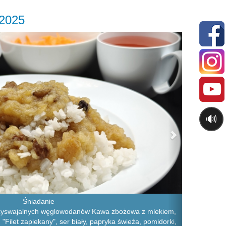
.2025
Next
🔊
Śniadanie
rzyswajalnych węglowodanów Kawa zbożowa z mlekiem,
 "Filet zapiekany", ser biały, papryka świeża, pomidorki,