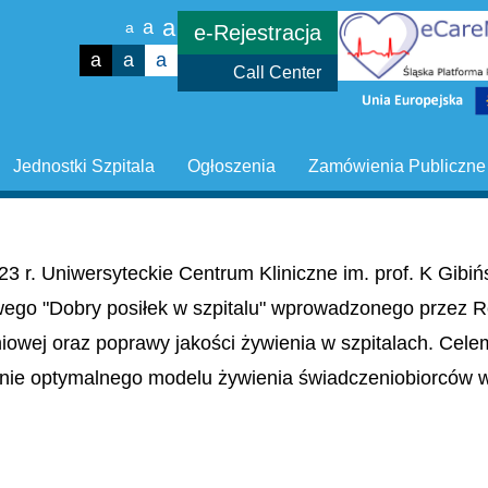
a
a
a
e-Rejestracja
a
a
a
Call Center
Jednostki Szpitala
Ogłoszenia
Zamówienia Publiczne
23 r. Uniwersyteckie Centrum Kliniczne im. prof. K Gib
wego "Dobry posiłek w szpitalu" wprowadzonego przez R
niowej oraz poprawy jakości żywienia w szpitalach. Cel
nie optymalnego modelu żywienia świadczeniobiorców w 