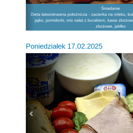
Śniadanie
Dieta łatwostrawna położnicza - zacierka na mleku, bu
jajko, pomidorki, mix sałat z burakiem, kawa zbożow
zbożowe, jabłko
Poniedziałek 17.02.2025
Previous