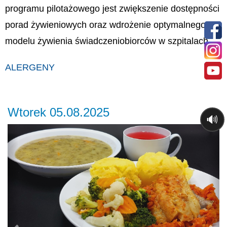
programu pilotażowego jest zwiększenie dostępności
porad żywieniowych oraz wdrożenie optymalnego
modelu żywienia świadczeniobiorców w szpitalach.
ALERGENY
Wtorek 05.08.2025
🔊
Previous
Ne