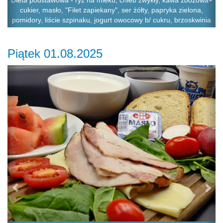
Dieta podstawowa - ryż na mleku, chleb zwykły, kawa zbożowa+
cukier, masło, "Filet zapiekany", ser żółty, papryka zielona,
pomidory, liście szpinaku, jogurt owocowy b/ cukru, brzoskwinia
Piątek 01.08.2025
Previous
Ne