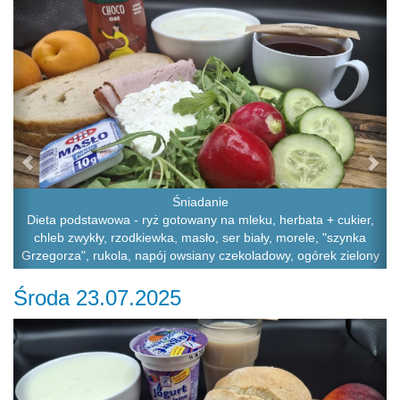
Śniadanie
Dieta podstawowa - ryż gotowany na mleku, herbata + cukier,
chleb zwykły, rzodkiewka, masło, ser biały, morele, "szynka
Grzegorza", rukola, napój owsiany czekoladowy, ogórek zielony
Środa 23.07.2025
Previous
Ne