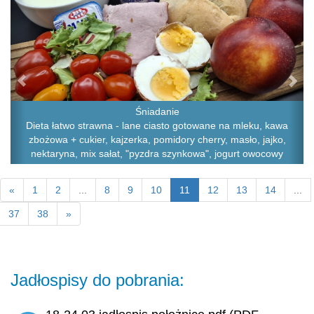
Śniadanie
Dieta łatwo strawna - lane ciasto gotowane na mleku, kawa
zbożowa + cukier, kajzerka, pomidory cherry, masło, jajko,
nektaryna, mix sałat, "pyzdra szynkowa", jogurt owocowy
«
1
2
...
8
9
10
11
12
13
14
...
37
38
»
Jadłospisy do pobrania: