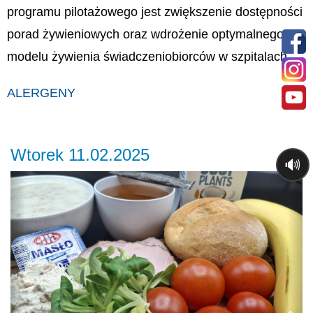
programu pilotażowego jest zwiększenie dostępności
porad żywieniowych oraz wdrożenie optymalnego
modelu żywienia świadczeniobiorców w szpitalach.
ALERGENY
Wtorek 11.02.2025
🔊
Previous
Ne