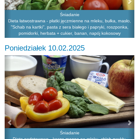
Śniadanie
Dieta łatwostrawna - płatki jęczmienne na mleku, bułka, masło,
"Schab na kartki", pasta z sera białego i papryki, roszponka,
pomidorki, herbata + cukier, banan, napój kokosowy
Poniedziałek 10.02.2025
Previous
Ne
Śniadanie