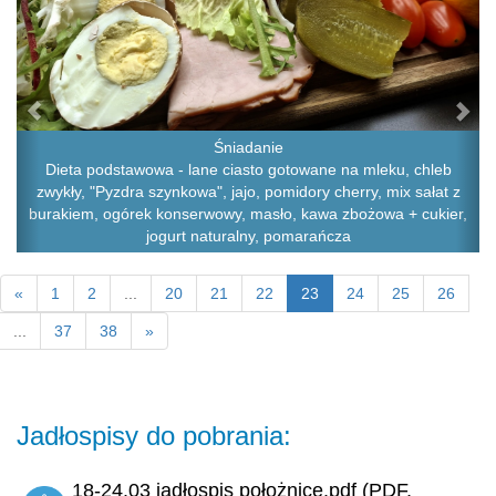
Śniadanie
Dieta podstawowa - lane ciasto gotowane na mleku, chleb
zwykły, "Pyzdra szynkowa", jajo, pomidory cherry, mix sałat z
burakiem, ogórek konserwowy, masło, kawa zbożowa + cukier,
jogurt naturalny, pomarańcza
«
1
2
...
20
21
22
23
24
25
26
...
37
38
»
Jadłospisy do pobrania:
18-24.03 jadłospis położnice.pdf (PDF,