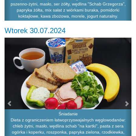
pszenno-żytni, masło, ser żółty, wędlina "Schab Grzegorza",
papryka żółta, mix sałat z wiórkami buraka, pomidorki
koktajlowe, kawa zbożowa, morele, jogurt naturalny.
Wtorek 30.07.2024
Previous
Ne
Śniadanie
Dieta z ograniczeniem łatwoprzyswajalnych węglowodanów:
chleb żytni, masło, wędlina schab "na kartki", pasta z sera
ogórka i koperku, roszponka, papryka zielona, rzodkiewka,