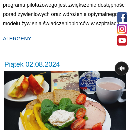
programu pilotażowego jest zwiększenie dostępności
porad żywieniowych oraz wdrożenie optymalnego
modelu żywienia świadczeniobiorców w szpitalach.
ALERGENY
Piątek 02.08.2024
🔊
Previous
Ne