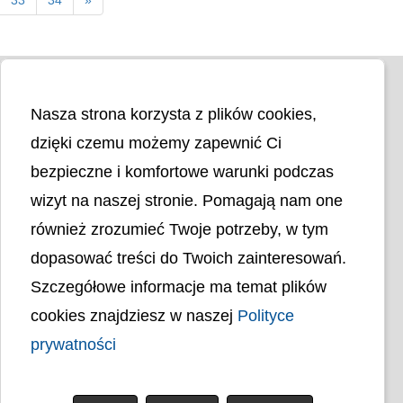
Nasza strona korzysta z plików cookies,
dzięki czemu możemy zapewnić Ci
bezpieczne i komfortowe warunki podczas
wizyt na naszej stronie. Pomagają nam one
Liczba odwiedzin
4404547
również zrozumieć Twoje potrzeby, w tym
dopasować treści do Twoich zainteresowań.
Polityka cookies
Szczegółowe informacje ma temat plików
Polityka prywatności
Mapa strony
cookies znajdziesz w naszej
Polityce
Ochrona Danych Osobowych
Deklaracja Dostępności
prywatności
Dostępność Architektoniczna Budynków
PL