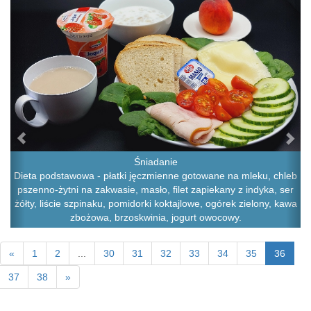
Śniadanie
Dieta podstawowa - płatki jęczmienne gotowane na mleku, chleb
pszenno-żytni na zakwasie, masło, filet zapiekany z indyka, ser
żółty, liście szpinaku, pomidorki koktajlowe, ogórek zielony, kawa
zbożowa, brzoskwinia, jogurt owocowy.
«
1
2
...
30
31
32
33
34
35
36
37
38
»