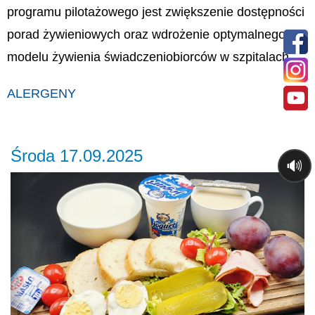
programu pilotażowego jest zwiększenie dostępności
porad żywieniowych oraz wdrożenie optymalnego
modelu żywienia świadczeniobiorców w szpitalach.
ALERGENY
Środa 17.09.2025
🔊
Previous
Ne