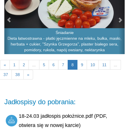
Śniadanie
Dieta łatwostrawna - płatki jęczmienne na mleku, bułka, masło,
herbata + cukier, "Szynka Grzegorza", plaster białego sera,
pomidory, rukola, napój owsiany, nektarynka
«
1
2
...
5
6
7
8
9
10
11
...
37
38
»
Jadłospisy do pobrania:
18-24.03 jadłospis położnice.pdf (PDF,
otwiera się w nowej karcie)