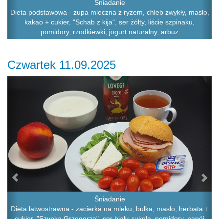
Śniadanie
Dieta podstawowa - zupa mleczna z ryżem, chleb zwykły, masło,
kakao + cukier, "Schab z kija", ser żółty, liście szpinaku,
pomidory, rzodkiewki, jogurt naturalny, arbuz
Czwartek 11.09.2025
Previous
Ne
Śniadanie
Dieta łatwostrawna - zacierka na mleku, bułka, masło, herbata +
cukier, "Szynka Grzegorza", ser biały, rukola, pomidory, napój