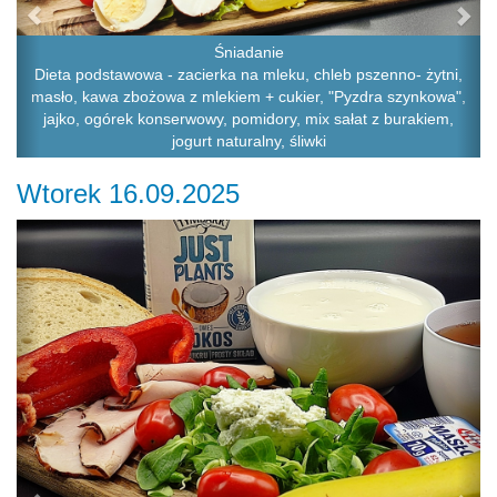
Śniadanie
Dieta podstawowa - zacierka na mleku, chleb pszenno- żytni,
masło, kawa zbożowa z mlekiem + cukier, "Pyzdra szynkowa",
jajko, ogórek konserwowy, pomidory, mix sałat z burakiem,
jogurt naturalny, śliwki
Wtorek 16.09.2025
Previous
Ne