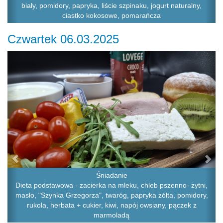
biały, pomidory, papryka, liście szpinaku, jogurt naturalny,
ciastko kokosowe, pomarańcza
Czwartek 06.03.2025
Previous
Ne
Śniadanie
Dieta podstawowa - zacierka na mleku, chleb pszenno- żytni,
masło, "Szynka Grzegorza", twaróg, papryka żółta, pomidory,
rukola, herbata + cukier, kiwi, napój owsiany, pączek z
marmoladą