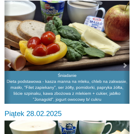
Previous
Ne
Śniadanie
Dieta podstawowa - kasza manna na mleku, chleb na zakwasie,
masło, "Filet zapiekany", ser żółty, pomidorki, papryka żółta,
liście szpinaku, kawa zbożowa z mlekiem + cukier, jabłko
"Jonagold", jogurt owocowy b/ cukru
Piątek 28.02.2025
Previous
Ne