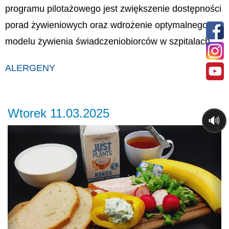
programu pilotażowego jest zwiększenie dostępności
porad żywieniowych oraz wdrożenie optymalnego
modelu żywienia świadczeniobiorców w szpitalach.
ALERGENY
Wtorek 11.03.2025
🔊
Previous
Ne