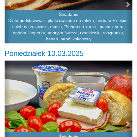
Śniadanie
Dieta podstawowa - płatki owsiane na mleku, herbata + cukier,
chleb na zakwasie, masło, "Schab na kartki", pasta z sera,
ogórka i koperku, papryka świeża, rzodkiewki, roszponka,
banan, napój kokosowy
Poniedziałek 10.03.2025
Previous
Ne
Śniadanie