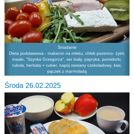
Śniadanie
Dieta podstawowa - makaron na mleku, chleb pszenno- żytni,
masło, "Szynka Grzegorza", ser biały, papryka, pomidorki,
rukola, herbata + cukier, napój owsiany czekoladowy, kiwi,
pączek z marmoladą
Środa 26.02.2025
Previous
Ne