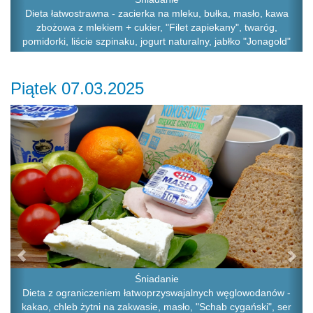
Dieta łatwostrawna - zacierka na mleku, bułka, masło, kawa
zbożowa z mlekiem + cukier, "Filet zapiekany", twaróg,
pomidorki, liście szpinaku, jogurt naturalny, jabłko "Jonagold"
Piątek 07.03.2025
Previous
Ne
Śniadanie
Dieta z ograniczeniem łatwoprzyswajalnych węglowodanów -
kakao, chleb żytni na zakwasie, masło, "Schab cygański", ser