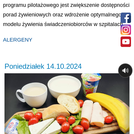
programu pilotażowego jest zwiększenie dostępności
porad żywieniowych oraz wdrożenie optymalnego
modelu żywienia świadczeniobiorców w szpitalach.
ALERGENY
Poniedziałek 14.10.2024
🔊
Previous
Ne