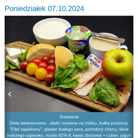
Poniedziałek 07.10.2024
Previous
Ne
Śniadanie
Dieta łatwostrawna - płatki owsiane na mleku, bułka pszenna,
"Filet zapiekany", plaster białego sera, pomidory cherry, liście
świeżego szpinaku, masło 82% tł, kawa zbożowa + cukier, jogurt