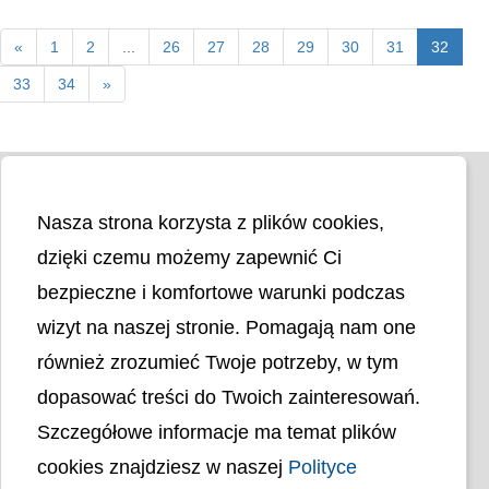
«
1
2
...
26
27
28
29
30
31
32
33
34
»
Nasza strona korzysta z plików cookies,
dzięki czemu możemy zapewnić Ci
bezpieczne i komfortowe warunki podczas
wizyt na naszej stronie. Pomagają nam one
Liczba odwiedzin
4402024
również zrozumieć Twoje potrzeby, w tym
dopasować treści do Twoich zainteresowań.
Polityka cookies
Szczegółowe informacje ma temat plików
Polityka prywatności
Mapa strony
cookies znajdziesz w naszej
Polityce
Ochrona Danych Osobowych