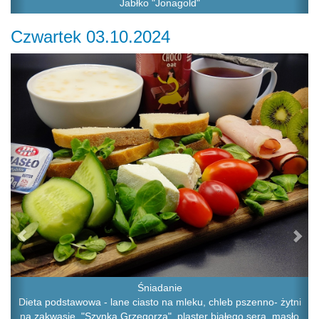
Jabłko "Jonagold"
Czwartek 03.10.2024
Previous
Ne
Śniadanie
Dieta podstawowa - lane ciasto na mleku, chleb pszenno- żytni
na zakwasie, "Szynka Grzegorza", plaster białego sera, masło