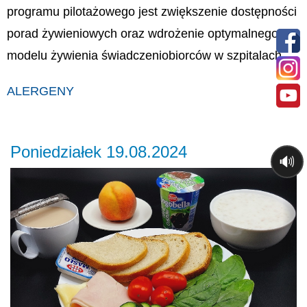
programu pilotażowego jest zwiększenie dostępności
porad żywieniowych oraz wdrożenie optymalnego
modelu żywienia świadczeniobiorców w szpitalach.
ALERGENY
Poniedziałek 19.08.2024
🔊
Previous
Ne