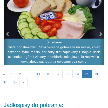
Śniadanie
Dieta podstawowa: Płatki owsiane gotowane na mleku, chleb
pszenno-żytni, masło, ser żółty, filet zapiekany z indyka, liście
szpinaku, ogórek zielony, pomidorki koktajlowe, brzoskwinia,
kawa zbożowa, jogurt z owocami bez cukru.
«
1
2
...
30
31
32
33
34
35
36
37
38
»
Jadłospisy do pobrania: