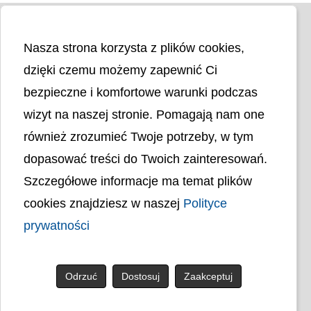
Nasza strona korzysta z plików cookies,
dzięki czemu możemy zapewnić Ci
bezpieczne i komfortowe warunki podczas
wizyt na naszej stronie. Pomagają nam one
Liczba odwiedzin
4401929
również zrozumieć Twoje potrzeby, w tym
dopasować treści do Twoich zainteresowań.
Polityka cookies
Szczegółowe informacje ma temat plików
Polityka prywatności
Mapa strony
cookies znajdziesz w naszej
Polityce
Ochrona Danych Osobowych
Deklaracja Dostępności
prywatności
Dostępność Architektoniczna Budynków
PL
Odrzuć
Dostosuj
Zaakceptuj
© uck.katowice.pl.
Projekt i wykonanie: