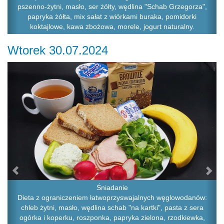
pszenno-żytni, masło, ser żółty, wędlina "Schab Grzegorza",
papryka żółta, mix sałat z wiórkami buraka, pomidorki
koktajlowe, kawa zbożowa, morele, jogurt naturalny.
Wtorek 30.07.2024
Previous
Ne
Śniadanie
Dieta z ograniczeniem łatwoprzyswajalnych węglowodanów:
chleb żytni, masło, wędlina schab "na kartki", pasta z sera
ogórka i koperku, roszponka, papryka zielona, rzodkiewka,