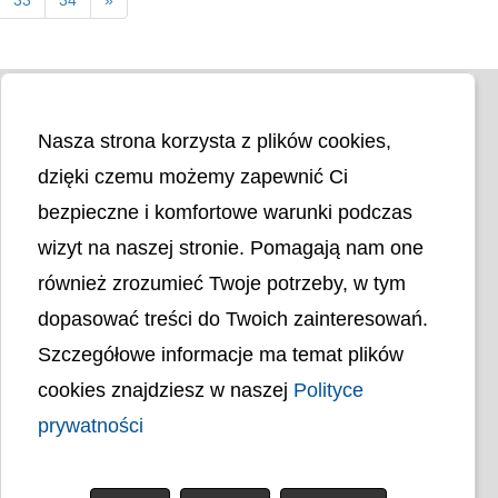
Nasza strona korzysta z plików cookies,
dzięki czemu możemy zapewnić Ci
bezpieczne i komfortowe warunki podczas
wizyt na naszej stronie. Pomagają nam one
Liczba odwiedzin
4401966
również zrozumieć Twoje potrzeby, w tym
dopasować treści do Twoich zainteresowań.
Polityka cookies
Szczegółowe informacje ma temat plików
Polityka prywatności
Mapa strony
cookies znajdziesz w naszej
Polityce
Ochrona Danych Osobowych
Deklaracja Dostępności
prywatności
Dostępność Architektoniczna Budynków
PL