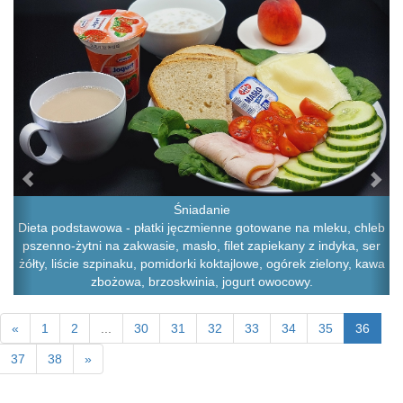
Śniadanie
Dieta podstawowa - płatki jęczmienne gotowane na mleku, chleb
pszenno-żytni na zakwasie, masło, filet zapiekany z indyka, ser
żółty, liście szpinaku, pomidorki koktajlowe, ogórek zielony, kawa
zbożowa, brzoskwinia, jogurt owocowy.
«
1
2
...
30
31
32
33
34
35
36
37
38
»