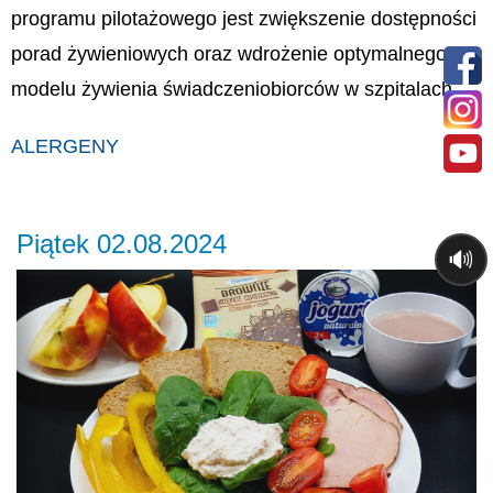
programu pilotażowego jest zwiększenie dostępności
porad żywieniowych oraz wdrożenie optymalnego
modelu żywienia świadczeniobiorców w szpitalach.
ALERGENY
Piątek 02.08.2024
🔊
Previous
Ne