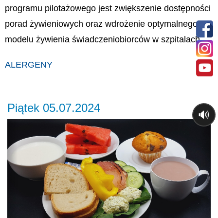
programu pilotażowego jest zwiększenie dostępności
porad żywieniowych oraz wdrożenie optymalnego
modelu żywienia świadczeniobiorców w szpitalach.
ALERGENY
Piątek 05.07.2024
🔊
Previous
Ne