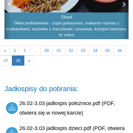
Obiad
Dieta podstawowa - zupa gulaszowa, makaron razowy z
truskawkami, surówka z marchewki i ananasa, kompot owocowy
b/ cukru
«
1
2
...
30
31
32
33
34
35
36
37
38
»
Jadłospisy do pobrania:
26.02-3.03 jadłospis położnice.pdf (PDF,
otwiera się w nowej karcie)
26.02-3.03 jadłospis dzieci.pdf (PDF, otwiera