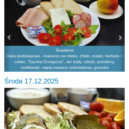
Śniadanie
Dieta podstawowa - makaron na mleku, chleb, masło, herbata +
cukier, "Szynka Grzegorza", ser biały, rukola, pomidory,
rzodkiewki, napój owsiany czekoladowy, gruszka
Środa 17.12.2025
Previous
Ne