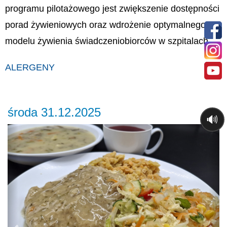
programu pilotażowego jest zwiększenie dostępności
porad żywieniowych oraz wdrożenie optymalnego
modelu żywienia świadczeniobiorców w szpitalach.
ALERGENY
środa 31.12.2025
🔊
Previous
Ne