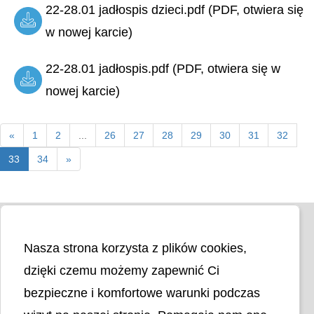
22-28.01 jadłospis dzieci.pdf (PDF, otwiera się
w nowej karcie)
22-28.01 jadłospis.pdf (PDF, otwiera się w
nowej karcie)
«
1
2
...
26
27
28
29
30
31
32
33
34
»
Nasza strona korzysta z plików cookies,
dzięki czemu możemy zapewnić Ci
bezpieczne i komfortowe warunki podczas
Liczba odwiedzin