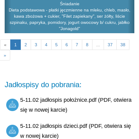
Śniadanie
Dieta podstawowa - płatki jęczmienne na mleku, chleb, masło,
kawa zbożowa + cukier, "Filet zapiekany", ser żółty, liście
szpinaku, papryka, pomidory, jogurt owocowy b/ cukru, jabłko
"Jonagold"
«
1
2
3
4
5
6
7
8
...
37
38
»
Jadłospisy do pobrania:
5-11.02 jadłospis położnice.pdf (PDF, otwiera
się w nowej karcie)
5-11.02 jadłospis dzieci.pdf (PDF, otwiera się
w nowej karcie)