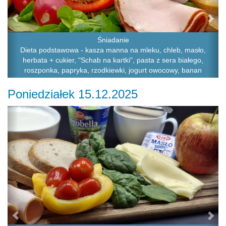
Śniadanie
Dieta podstawowa - kasza manna na mleku, chleb, masło,
herbata + cukier, "Schab na kartki", pasta z sera białego,
roszponka, papryka, rzodkiewki, jogurt owocowy, banan
Poniedziałek 15.12.2025
Previous
Ne