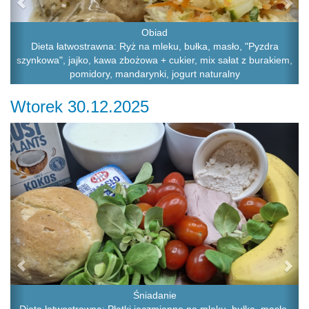
Obiad
Dieta łatwostrawna: Ryż na mleku, bułka, masło, "Pyzdra
szynkowa", jajko, kawa zbożowa + cukier, mix sałat z burakiem,
pomidory, mandarynki, jogurt naturalny
Wtorek 30.12.2025
Previous
Ne
Śniadanie