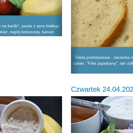
na kartki", pasta z sera białego
cukier, napój kokosowy, banan
Dieta podstawowa - zacierka n
cukier, "Filet zapiekany", ser żó
Czwartek 24.04.20
Next
Previous