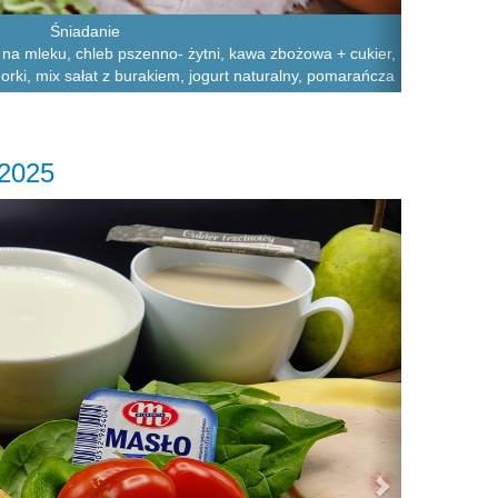
Śniadanie
o na mleku, chleb pszenno- żytni, kawa zbożowa + cukier,
orki, mix sałat z burakiem, jogurt naturalny, pomarańcza
.2025
Next