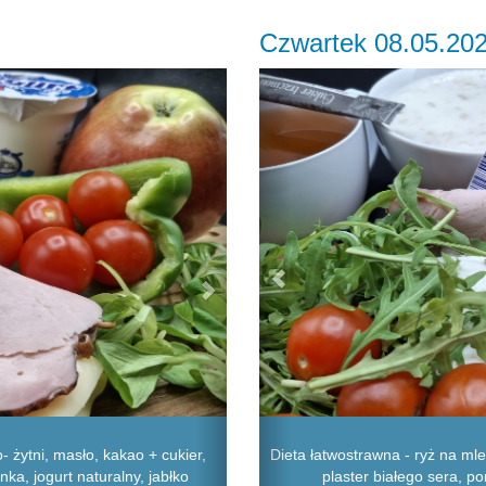
Czwartek 08.05.20
Next
Previous
 żytni, masło, kakao + cukier,
Dieta łatwostrawna - ryż na mle
nka, jogurt naturalny, jabłko
plaster białego sera, p