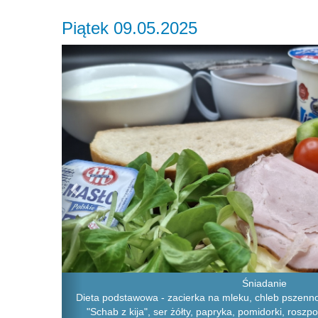
Piątek 09.05.2025
Previous
Śniadanie
Dieta podstawowa - zacierka na mleku, chleb pszenno-
"Schab z kija", ser żółty, papryka, pomidorki, roszpo