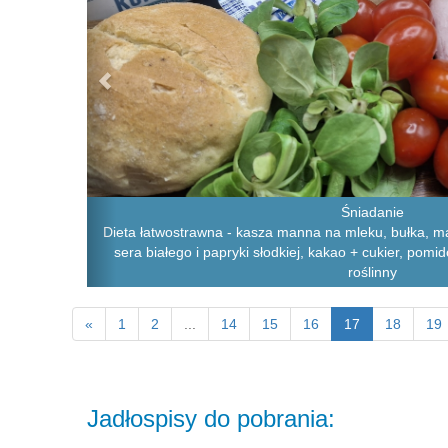
Śniadanie
Dieta łatwostrawna - kasza manna na mleku, bułka, ma
sera białego i papryki słodkiej, kakao + cukier, pomi
roślinny
«
1
2
...
14
15
16
17
18
19
Jadłospisy do pobrania: