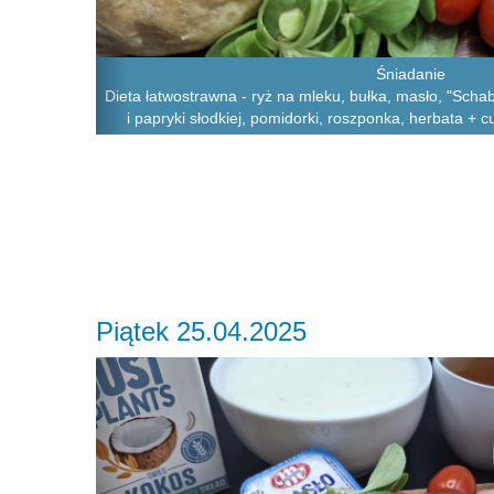
Śniadanie
Dieta łatwostrawna - ryż na mleku, bułka, masło, "Schab 
i papryki słodkiej, pomidorki, roszponka, herbata + 
Piątek 25.04.2025
Previous