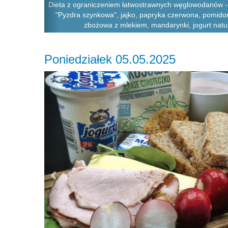
Dieta z ograniczeniem łatwostrawnych węglowodanów - 
"Pyzdra szynkowa", jajko, papryka czerwona, pomidor
zbożowa z mlekiem, mandarynki, jogurt natur
Poniedziałek 05.05.2025
Previous