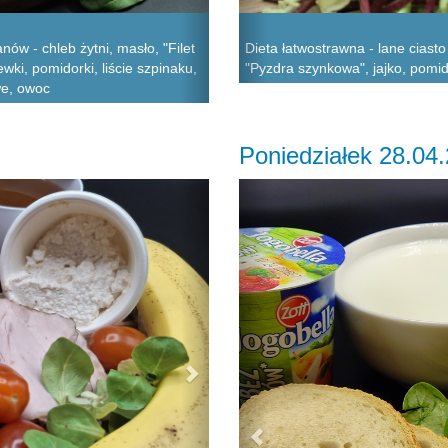
w - chleb żytni, masło, "Filet
Dieta łatwostrawna - lane ciast
wki, pomidorki, liście szpinaku,
"Pyzdra szynkowa", jajko, pomid
we, owoc
Poniedziałek 28.04
Next
Previous