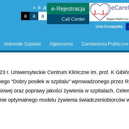
a
a
a
e-Rejestracja
a
a
a
Call Center
Jednostki Szpitala
Ogłoszenia
Zamówienia Publiczne
23 r. Uniwersyteckie Centrum Kliniczne im. prof. K Gib
wego "Dobry posiłek w szpitalu" wprowadzonego przez R
niowej oraz poprawy jakości żywienia w szpitalach. Cel
nie optymalnego modelu żywienia świadczeniobiorców w 