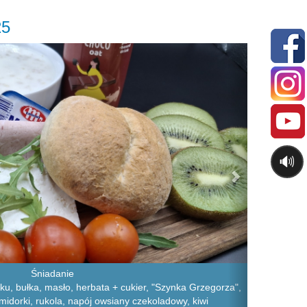
25
Next
🔊
Śniadanie
ku, bułka, masło, herbata + cukier, "Szynka Grzegorza",
omidorki, rukola, napój owsiany czekoladowy, kiwi