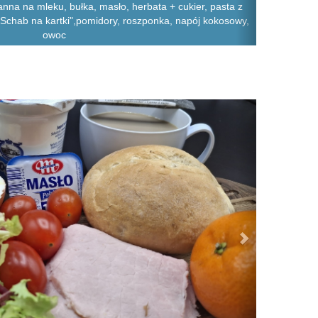
nna na mleku, bułka, masło, herbata + cukier, pasta z
, "Schab na kartki",pomidory, roszponka, napój kokosowy,
owoc
Next