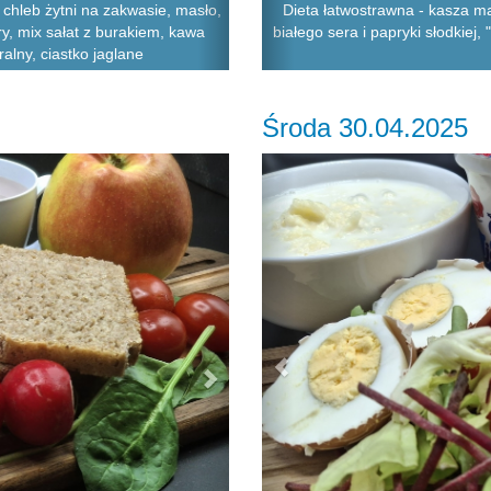
chleb żytni na zakwasie, masło,
Dieta łatwostrawna - kasza ma
y, mix sałat z burakiem, kawa
białego sera i papryki słodkiej
alny, ciastko jaglane
Środa 30.04.2025
Next
Previous