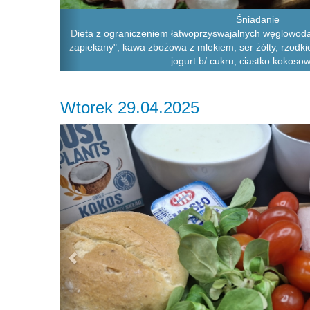
Śniadanie
Dieta z ograniczeniem łatwoprzyswajalnych węglowodanó
zapiekany", kawa zbożowa z mlekiem, ser żółty, rzodkie
jogurt b/ cukru, ciastko kokoso
Wtorek 29.04.2025
Previous