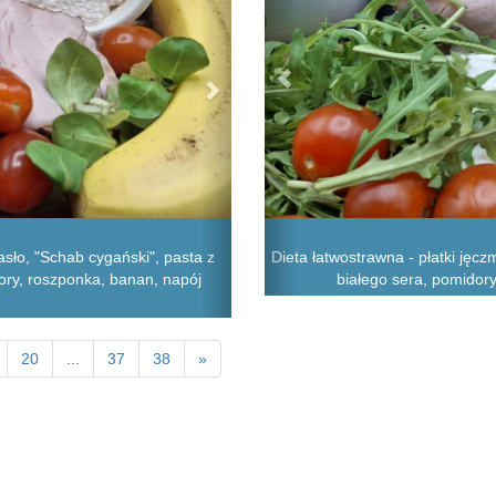
sło, "Schab cygański", pasta z
Dieta łatwostrawna - płatki jęcz
dory, roszponka, banan, napój
białego sera, pomidory
20
...
37
38
»