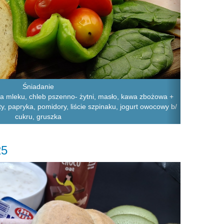
Śniadanie
a mleku, chleb pszenno- żytni, masło, kawa zbożowa +
łty, papryka, pomidory, liście szpinaku, jogurt owocowy b/
cukru, gruszka
25
Next