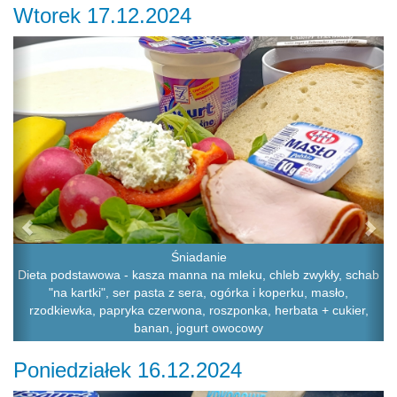
Wtorek 17.12.2024
Previous
Ne
Śniadanie
Dieta podstawowa - kasza manna na mleku, chleb zwykły, schab
"na kartki", ser pasta z sera, ogórka i koperku, masło,
rzodkiewka, papryka czerwona, roszponka, herbata + cukier,
banan, jogurt owocowy
Poniedziałek 16.12.2024