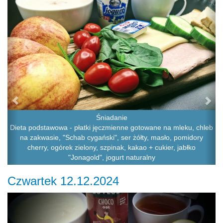
Śniadanie
Dieta podstawowa - płatki jęczmienne gotowane na mleku, chleb
na zakwasie, "Schab cygański", ser żółty, masło, pomidory
cherry, ogórek zielony, szpinak, kakao + cukier, jabłko
"Jonagold", jogurt naturalny
Czwartek 12.12.2024
Previous
Ne