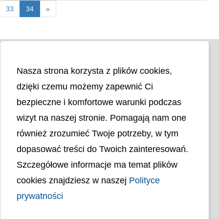
33
34
»
Nasza strona korzysta z plików cookies,
dzięki czemu możemy zapewnić Ci
bezpieczne i komfortowe warunki podczas
wizyt na naszej stronie. Pomagają nam one
Liczba odwiedzin
4402342
również zrozumieć Twoje potrzeby, w tym
dopasować treści do Twoich zainteresowań.
Polityka cookies
Szczegółowe informacje ma temat plików
Polityka prywatności
Mapa strony
cookies znajdziesz w naszej
Polityce
Ochrona Danych Osobowych
Deklaracja Dostępności
prywatności
Dostępność Architektoniczna Budynków