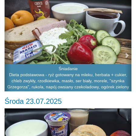
Śniadanie
Dieta podstawowa - ryż gotowany na mleku, herbata + cukier,
chleb zwykły, rzodkiewka, masło, ser biały, morele, "szynka
Grzegorza", rukola, napój owsiany czekoladowy, ogórek zielony
Środa 23.07.2025
Previous
Ne