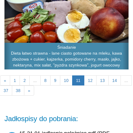
Śniadanie
Dieta łatwo strawna - lane ciasto gotowane na mleku, kawa
zbożowa + cukier, kajzerka, pomidory cherry, masło, jajko,
nektaryna, mix sałat, "pyzdra szynkowa", jogurt owocowy
«
1
2
...
8
9
10
11
12
13
14
...
37
38
»
Jadłospisy do pobrania: