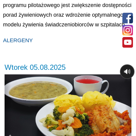
programu pilotażowego jest zwiększenie dostępności
porad żywieniowych oraz wdrożenie optymalnego
modelu żywienia świadczeniobiorców w szpitalach.
ALERGENY
Wtorek 05.08.2025
🔊
Previous
Ne