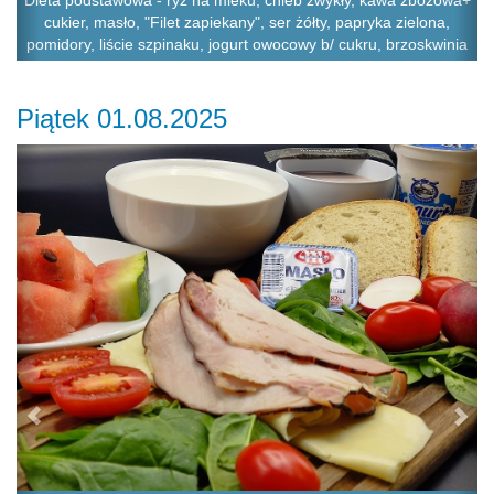
Dieta podstawowa - ryż na mleku, chleb zwykły, kawa zbożowa+
cukier, masło, "Filet zapiekany", ser żółty, papryka zielona,
pomidory, liście szpinaku, jogurt owocowy b/ cukru, brzoskwinia
Piątek 01.08.2025
Previous
Ne