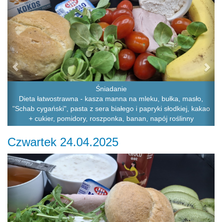
Śniadanie
Dieta łatwostrawna - kasza manna na mleku, bułka, masło,
"Schab cygański", pasta z sera białego i papryki słodkiej, kakao
+ cukier, pomidory, roszponka, banan, napój roślinny
Czwartek 24.04.2025
Previous
Ne