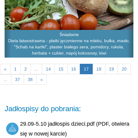
Śniadanie
Dieta łatwostrawna - płatki jęczmienne na mleku, bułka, masło,
"Schab na kartki", plaster białego sera, pomidory, rukola,
herbata + cukier, napój kokosowy, kiwi
«
1
2
...
14
15
16
17
18
19
20
...
37
38
»
Jadłospisy do pobrania:
29.09-5.10 jadłospis dzieci.pdf (PDF, otwiera
się w nowej karcie)