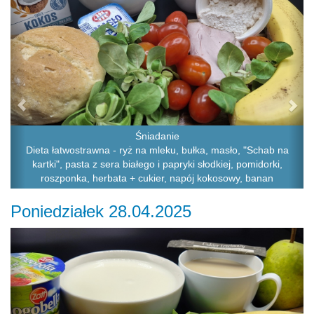
Śniadanie
Dieta łatwostrawna - ryż na mleku, bułka, masło, "Schab na
kartki", pasta z sera białego i papryki słodkiej, pomidorki,
roszponka, herbata + cukier, napój kokosowy, banan
Poniedziałek 28.04.2025
Previous
Ne