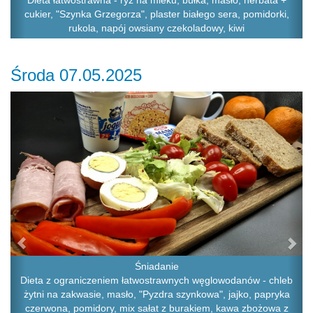
Dieta łatwostrawna - ryż na mleku, bułka, masło, herbata +
cukier, "Szynka Grzegorza", plaster białego sera, pomidorki,
rukola, napój owsiany czekoladowy, kiwi
Środa 07.05.2025
Previous
Ne
Śniadanie
Dieta z ograniczeniem łatwostrawnych węglowodanów - chleb
żytni na zakwasie, masło, "Pyzdra szynkowa", jajko, papryka
czerwona, pomidory, mix sałat z burakiem, kawa zbożowa z