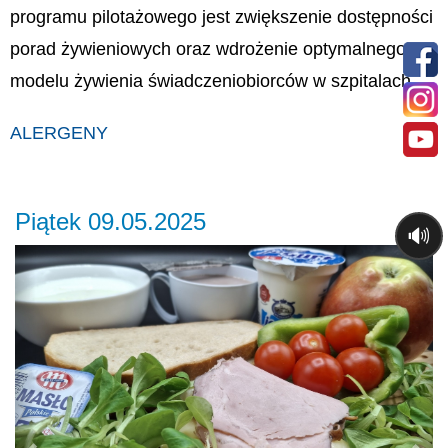
programu pilotażowego jest zwiększenie dostępności
porad żywieniowych oraz wdrożenie optymalnego
modelu żywienia świadczeniobiorców w szpitalach.
ALERGENY
Piątek 09.05.2025
🔊
Previous
Ne