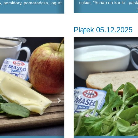
cukier, "Schab na kartki", past
y, pomidory, pomarańcza, jogurt
Piątek 05.12.2025
Next
Previous