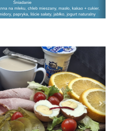
Śniadanie
na na mleku, chleb mieszany, masło, kakao + cukier,
midory, papryka, liście sałaty, jabłko, jogurt naturalny
Next