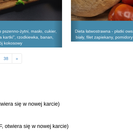
pszenno-żytni, masło, cukier,
Dieta łatwostrawna - płatki ows
a kartki", rzodkiewka, banan,
biały, filet zapiekany, pomido
pój kokosowy
38
»
twiera się w nowej karcie)
, otwiera się w nowej karcie)