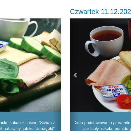
Czwartek 11.12.20
Next
Previous
sło, kakao + cukier, "Schab z
Dieta podstawowa - ryż na mlek
urt naturalny, jabłko "Jonagold"
ser biały, rukola, pomido