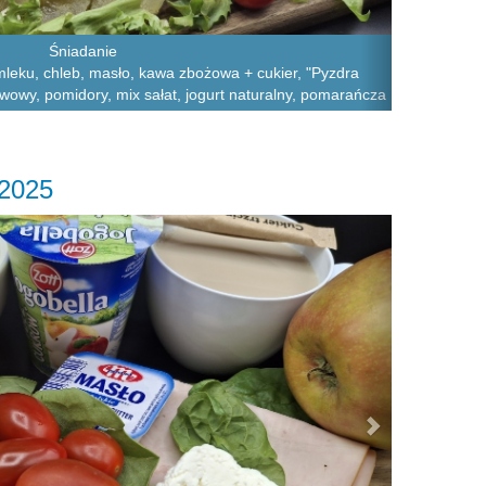
Śniadanie
leku, chleb, masło, kawa zbożowa + cukier, "Pyzdra
wowy, pomidory, mix sałat, jogurt naturalny, pomarańcza
.2025
Next