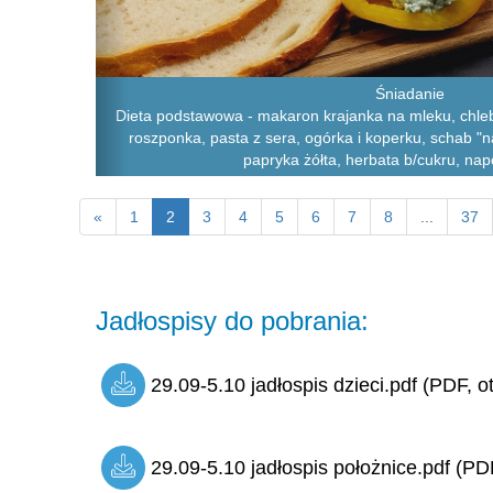
Śniadanie
Dieta podstawowa - makaron krajanka na mleku, chleb 
roszponka, pasta z sera, ogórka i koperku, schab "n
papryka żółta, herbata b/cukru, na
«
1
2
3
4
5
6
7
8
...
37
Jadłospisy do pobrania:
29.09-5.10 jadłospis dzieci.pdf (PDF, o
29.09-5.10 jadłospis położnice.pdf (PDF