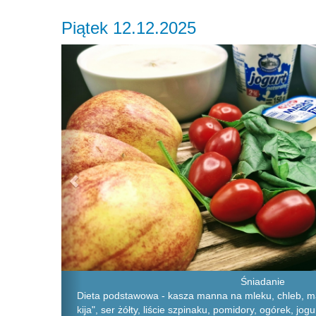
Piątek 12.12.2025
Previous
Śniadanie
Dieta podstawowa - kasza manna na mleku, chleb, ma
kija", ser żółty, liście szpinaku, pomidory, ogórek, jog