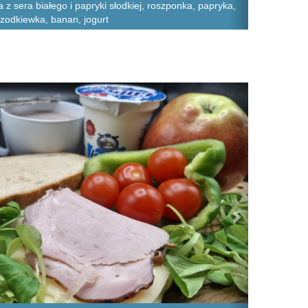
a z sera białego i papryki słodkiej, roszponka, papryka,
rzodkiewka, banan, jogurt
Next