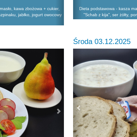
 masło, kawa zbożowa + cukier,
Dieta podstawowa - kasza man
szpinaku, jabłko, jogurt owocowy
"Schab z kija", ser żółty, po
Środa 03.12.2025
Next
Previous