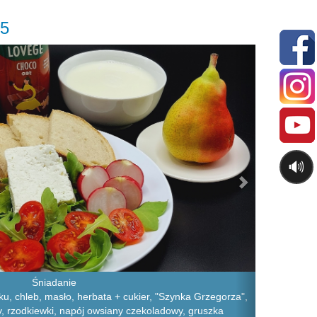
25
Next
🔊
Śniadanie
u, chleb, masło, herbata + cukier, "Szynka Grzegorza",
ry, rzodkiewki, napój owsiany czekoladowy, gruszka