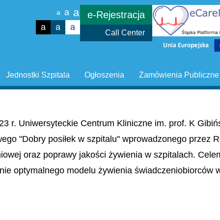
a
a
a
e-Rejestracja
a
a
a
Call Center
Jednostki Szpitala
Ogłoszenia
Zamówienia Publiczne
23 r. Uniwersyteckie Centrum Kliniczne im. prof. K Gib
wego "Dobry posiłek w szpitalu" wprowadzonego przez R
niowej oraz poprawy jakości żywienia w szpitalach. Cel
nie optymalnego modelu żywienia świadczeniobiorców w 