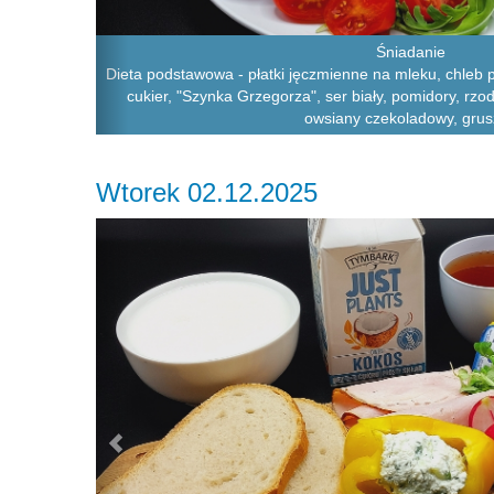
Śniadanie
Dieta podstawowa - płatki jęczmienne na mleku, chleb p
cukier, "Szynka Grzegorza", ser biały, pomidory, rzod
owsiany czekoladowy, grus
Wtorek 02.12.2025
Previous