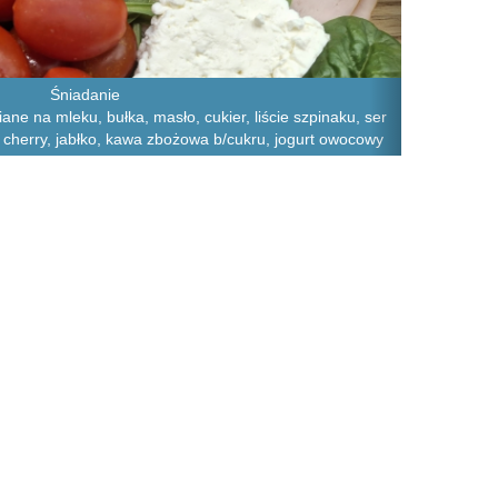
Śniadanie
iane na mleku, bułka, masło, cukier, liście szpinaku, ser
ry cherry, jabłko, kawa zbożowa b/cukru, jogurt owocowy