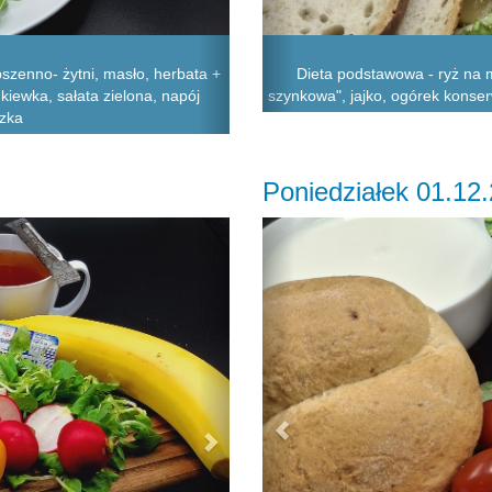
szenno- żytni, masło, herbata +
Dieta podstawowa - ryż na m
kiewka, sałata zielona, napój
szynkowa", jajko, ogórek konser
zka
Poniedziałek 01.12
Next
Previous