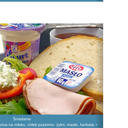
Next
Śniadanie
na na mleku, chleb pszenno- żytni, masło, herbata +