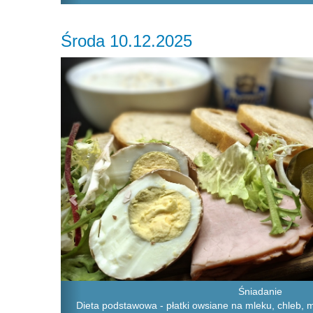
Środa 10.12.2025
Previous
Śniadanie
Dieta podstawowa - płatki owsiane na mleku, chleb, 