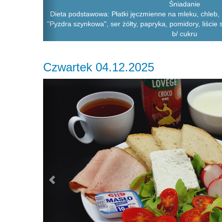
Śniadanie
Dieta podstawowa: Płatki jęczmienne na mleku, chleb,
"Pyzdra szynkowa", ser żółty, papryka, pomidory, liście 
b/ cukru
Czwartek 04.12.2025
Previous