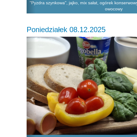
"Pyzdra szynkowa", jajko, mix sałat, ogórek konserwow
owocowy
Poniedziałek 08.12.2025
Previous