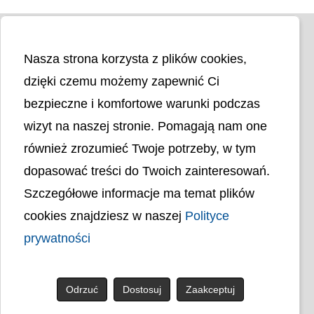
Nasza strona korzysta z plików cookies,
dzięki czemu możemy zapewnić Ci
bezpieczne i komfortowe warunki podczas
wizyt na naszej stronie. Pomagają nam one
Liczba odwiedzin
4407324
również zrozumieć Twoje potrzeby, w tym
dopasować treści do Twoich zainteresowań.
Polityka cookies
Szczegółowe informacje ma temat plików
Polityka prywatności
Mapa strony
cookies znajdziesz w naszej
Polityce
Ochrona Danych Osobowych
Deklaracja Dostępności
prywatności
Dostępność Architektoniczna Budynków
PL
Odrzuć
Dostosuj
Zaakceptuj
© uck.katowice.pl.