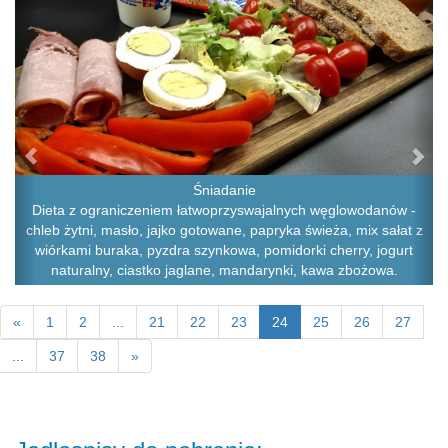
Śniadanie
Dieta z ograniczeniem łatwoprzyswajalnych węglowodanów -
chleb żytni, masło, jajko gotowane, papryka świeża, mix sałat z
wiórkami buraka, pyzdra szynkowa, pomidorki cherry, jogurt
naturalny, ciastko jaglane, mandarynki, kawa zbożowa.
«
1
2
...
21
22
23
24
25
26
27
...
37
38
»