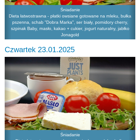
Śniadanie
Dieta łatwostrawna - płatki owsiane gotowane na mleku, bułka
pszenna, schab "Dobra Marka", ser biały, pomidory cherry,
szpinak Baby, masło, kakao + cukier, jogurt naturalny, jabłko
Jonagold
Czwartek 23.01.2025
Previous
Ne
Śniadanie