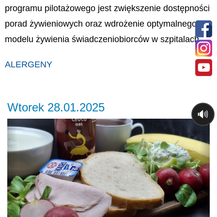
programu pilotażowego jest zwiększenie dostępności
porad żywieniowych oraz wdrożenie optymalnego
modelu żywienia świadczeniobiorców w szpitalach.
ALERGENY
Wtorek 28.01.2025
🔊
Previous
Ne