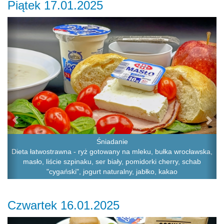
Piątek 17.01.2025
Previous
Ne
Śniadanie
Dieta łatwostrawna - ryż gotowany na mleku, bułka wrocławska,
masło, liście szpinaku, ser biały, pomidorki cherry, schab
"cygański", jogurt naturalny, jabłko, kakao
Czwartek 16.01.2025
Previous
Ne