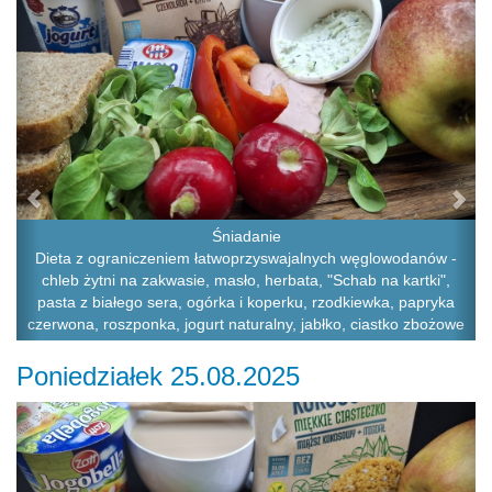
Śniadanie
Dieta z ograniczeniem łatwoprzyswajalnych węglowodanów -
chleb żytni na zakwasie, masło, herbata, "Schab na kartki",
pasta z białego sera, ogórka i koperku, rzodkiewka, papryka
czerwona, roszponka, jogurt naturalny, jabłko, ciastko zbożowe
Poniedziałek 25.08.2025
Previous
Ne