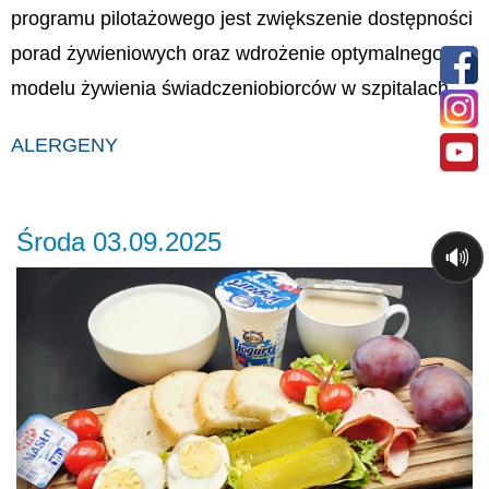
programu pilotażowego jest zwiększenie dostępności
porad żywieniowych oraz wdrożenie optymalnego
modelu żywienia świadczeniobiorców w szpitalach.
ALERGENY
Środa 03.09.2025
🔊
Previous
Ne