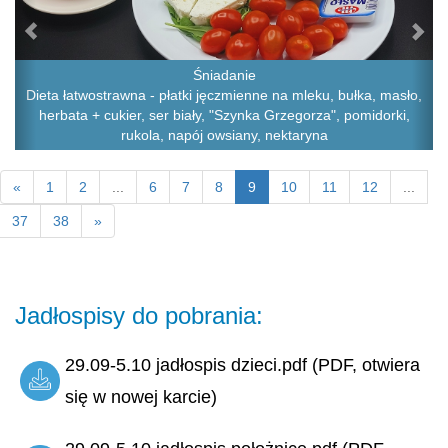
Śniadanie
Dieta łatwostrawna - płatki jęczmienne na mleku, bułka, masło,
herbata + cukier, ser biały, "Szynka Grzegorza", pomidorki,
rukola, napój owsiany, nektaryna
«
1
2
...
6
7
8
9
10
11
12
...
37
38
»
Jadłospisy do pobrania:
29.09-5.10 jadłospis dzieci.pdf (PDF, otwiera
się w nowej karcie)