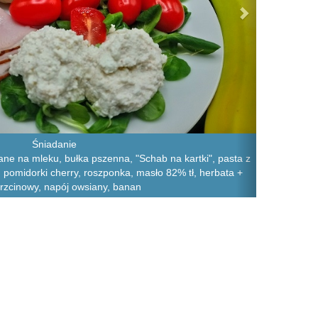
Śniadanie
iane na mleku, bułka pszenna, "Schab na kartki", pasta z
j, pomidorki cherry, roszponka, masło 82% tł, herbata +
trzcinowy, napój owsiany, banan