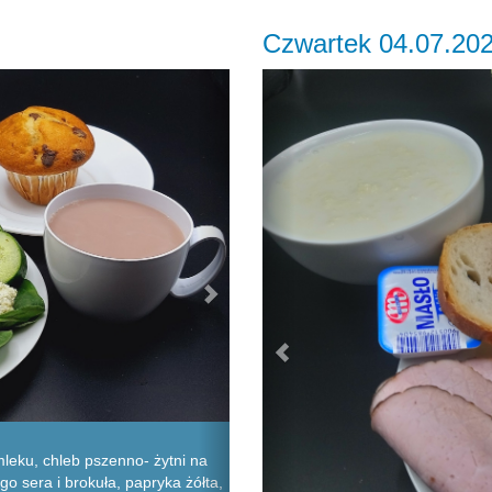
Czwartek 04.07.20
Next
Previous
leku, chleb pszenno- żytni na
go sera i brokuła, papryka żółta,