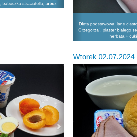
, babeczka straciatella, arbuz
Dieta podstawowa: lane ciast
Grzegorza", plaster białego se
herbata + cuki
Wtorek 02.07.2024
Next
Previous