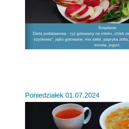
Śniadanie
Dieta podstawowa - ryż gotowany na mleku, chleb zw
szynkowa", jajko gotowane, mix sałat, papryka żółt
morela, jogurt.
Poniedziałek 01.07.2024
Previous