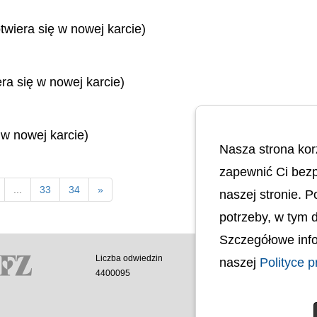
twiera się w nowej karcie)
era się w nowej karcie)
 w nowej karcie)
Nasza strona kor
zapewnić Ci bezp
...
33
34
»
naszej stronie. 
potrzeby, w tym 
Szczegółowe info
Liczba odwiedzin
Polityka cookies
naszej
Polityce p
4400095
Polityka prywatnoś
Mapa strony
Ochrona Danych 