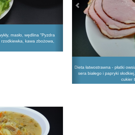
ykły, masło, wędlina "Pyzdra
a, rzodkiewka, kawa zbożowa,
Dieta łatwostrawna - płatki ows
sera białego i papryki słodkie
cukier 
Next