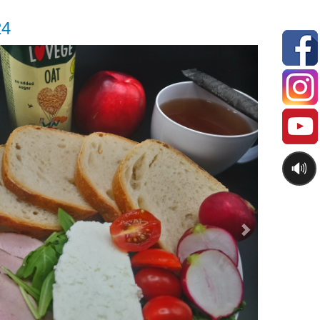
24
Next
🔊