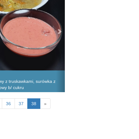
y z truskawkami, surówka z
owy b/ cukru
36
37
38
»