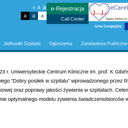
a
a
a
e-Rejestracja
a
a
a
Call Center
Jednostki Szpitala
Ogłoszenia
Zamówienia Publiczne
23 r. Uniwersyteckie Centrum Kliniczne im. prof. K Gib
wego "Dobry posiłek w szpitalu" wprowadzonego przez R
niowej oraz poprawy jakości żywienia w szpitalach. Cel
nie optymalnego modelu żywienia świadczeniobiorców w 