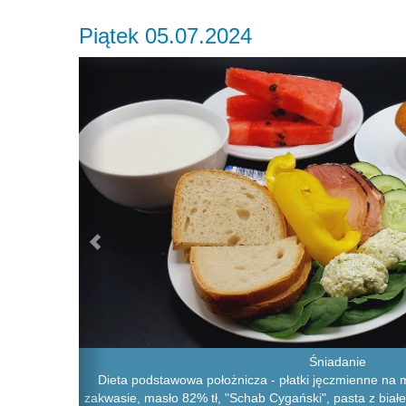
Piątek 05.07.2024
Previous
Śniadanie
Dieta podstawowa położnicza - płatki jęczmienne na m
zakwasie, masło 82% tł, "Schab Cygański", pasta z białe