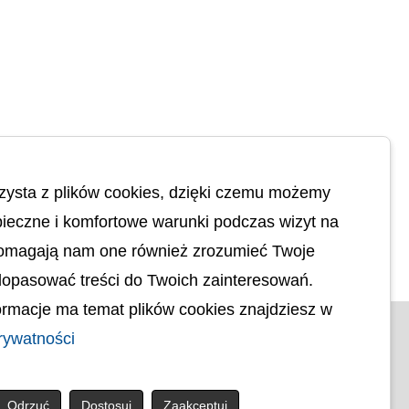
zysta z plików cookies, dzięki czemu możemy
ieczne i komfortowe warunki podczas wizyt na
Pomagają nam one również zrozumieć Twoje
dopasować treści do Twoich zainteresowań.
rmacje ma temat plików cookies znajdziesz w
© uck.katowice.pl.
rywatności
ci
Projekt i wykonanie:
Osobowych
Odrzuć
Dostosuj
Zaakceptuj