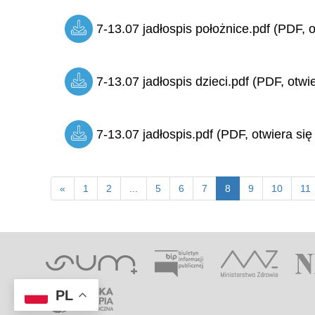
7-13.07 jadłospis położnice.pdf (PDF, o
7-13.07 jadłospis dzieci.pdf (PDF, otwi
7-13.07 jadłospis.pdf (PDF, otwiera się
«
1
2
...
5
6
7
8
9
10
11
PL