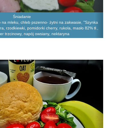
Śniadanie
o na mleku, chleb pszenno- żytni na zakwasie, "Szynka
ra, rzodkiewki, pomidorki cherry, rukola, masło 82% tł.,
er trzcinowy, napój owsiany, nektaryna
Next