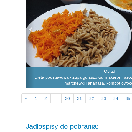
Obiad
Dieta podstawowa - zupa gulaszowa, makaron razow
marchewki i ananasa, kompot owoc
«
1
2
...
30
31
32
33
34
35
Jadłospisy do pobrania: