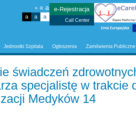
a
a
a
e-Rejestracja
a
a
a
Call Center
Jednostki Szpitala
Ogłoszenia
Zamówienia Publiczne
ie świadczeń zdrowotnyc
arza specjalistę w trakcie
izacji Medyków 14