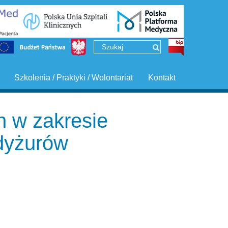
Szkolenia / Praktyki / Wolontariat
Kontakt
h w zakresie
 dyżurów