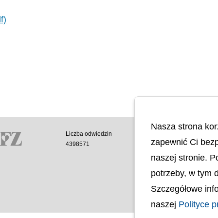
f)
Nasza strona kor
Liczba odwiedzin
Polityka cookies
zapewnić Ci bezp
4398571
Polityka prywatnoś
Mapa strony
naszej stronie. 
Ochrona Danych 
potrzeby, w tym 
Deklaracja Dostęp
Dostępność Archite
Szczegółowe info
Budynków
naszej
Polityce p