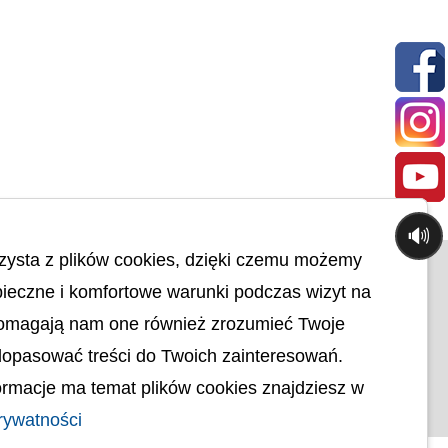
🔊
zysta z plików cookies, dzięki czemu możemy
© uck.katowice.pl.
ieczne i komfortowe warunki podczas wizyt na
ci
Projekt i wykonanie:
Pomagają nam one również zrozumieć Twoje
Osobowych
dopasować treści do Twoich zainteresowań.
ności
ktoniczna
rmacje ma temat plików cookies znajdziesz w
rywatności