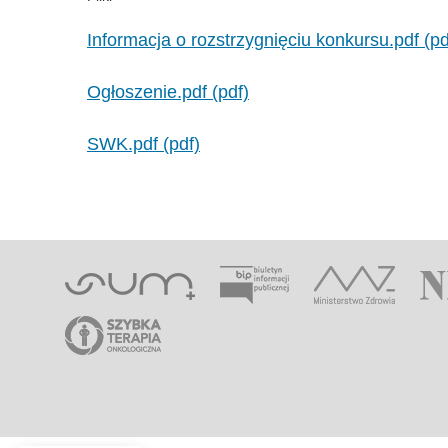
Informacja o rozstrzygnięciu konkursu.pdf (pd
Ogłoszenie.pdf (pdf)
SWK.pdf (pdf)