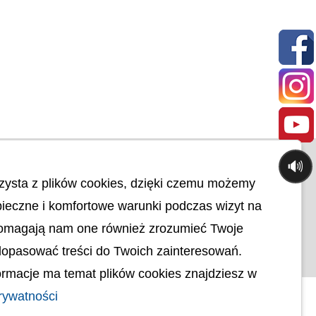
🔊
© uck.katowice.pl.
ci
zysta z plików cookies, dzięki czemu możemy
Projekt i wykonanie:
ieczne i komfortowe warunki podczas wizyt na
Osobowych
ności
Pomagają nam one również zrozumieć Twoje
ktoniczna
dopasować treści do Twoich zainteresowań.
rmacje ma temat plików cookies znajdziesz w
rywatności