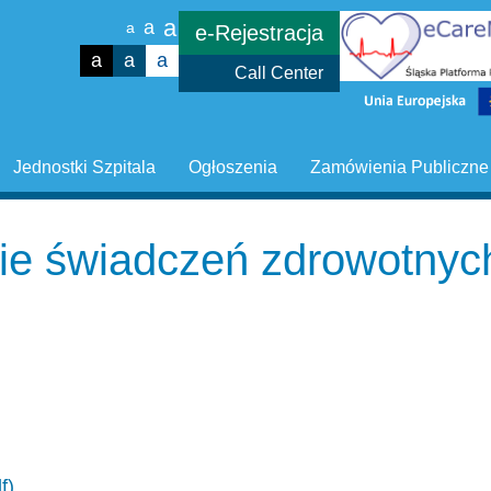
a
a
a
e-Rejestracja
a
a
a
Call Center
Jednostki Szpitala
Ogłoszenia
Zamówienia Publiczne
ie świadczeń zdrowotnyc
f)