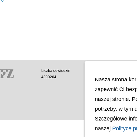
Liczba odwiedzin
Polityka cookies
4399264
Polityka prywatnoś
Nasza strona kor
Mapa strony
zapewnić Ci bezp
Ochrona Danych 
Deklaracja Dostęp
naszej stronie. 
Dostępność Archite
potrzeby, w tym 
Budynków
Szczegółowe info
naszej
Polityce p