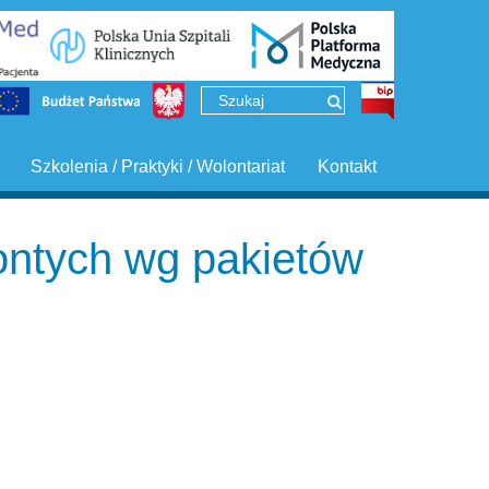
Szkolenia / Praktyki / Wolontariat
Kontakt
ontych wg pakietów