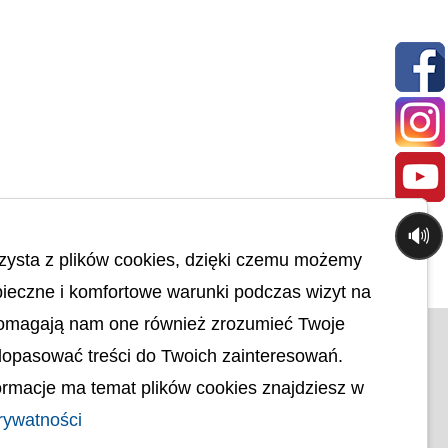
🔊
zysta z plików cookies, dzięki czemu możemy
ieczne i komfortowe warunki podczas wizyt na
Pomagają nam one również zrozumieć Twoje
© uck.katowice.pl.
dopasować treści do Twoich zainteresowań.
ci
Projekt i wykonanie:
rmacje ma temat plików cookies znajdziesz w
Osobowych
rywatności
ności