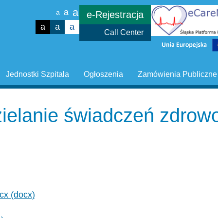
a
a
a
e-Rejestracja
a
a
a
Call Center
Jednostki Szpitala
Ogłoszenia
Zamówienia Publiczne
zielanie świadczeń zdrow
cx (docx)