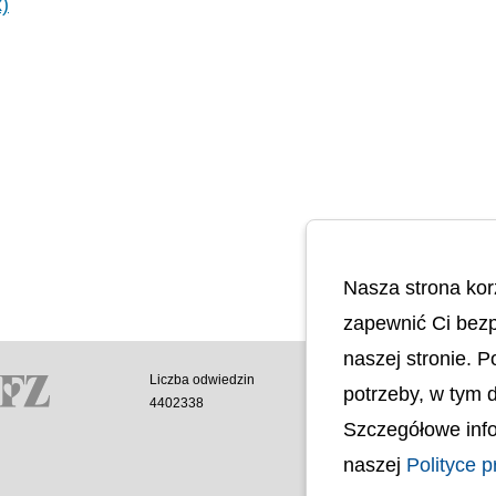
)
Nasza strona kor
zapewnić Ci bezp
naszej stronie. 
Liczba odwiedzin
Polityka cookies
potrzeby, w tym 
4402338
Polityka prywatnoś
Szczegółowe info
Mapa strony
Ochrona Danych 
naszej
Polityce p
Deklaracja Dostęp