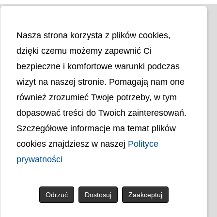
Nasza strona korzysta z plików cookies,
dzięki czemu możemy zapewnić Ci
bezpieczne i komfortowe warunki podczas
wizyt na naszej stronie. Pomagają nam one
Liczba odwiedzin
4399654
również zrozumieć Twoje potrzeby, w tym
dopasować treści do Twoich zainteresowań.
Polityka cookies
Szczegółowe informacje ma temat plików
Polityka prywatności
Mapa strony
cookies znajdziesz w naszej
Polityce
Ochrona Danych Osobowych
prywatności
Deklaracja Dostępności
Dostępność Architektoniczna Budynków
PL
Odrzuć
Dostosuj
Zaakceptuj
© uck.katowice.pl.
Projekt i wykonanie: