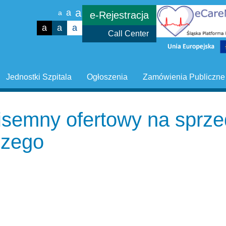
a
a
a
e-Rejestracja
a
a
a
Call Center
Jednostki Szpitala
Ogłoszenia
Zamówienia Publiczne
pisemny ofertowy na spr
czego