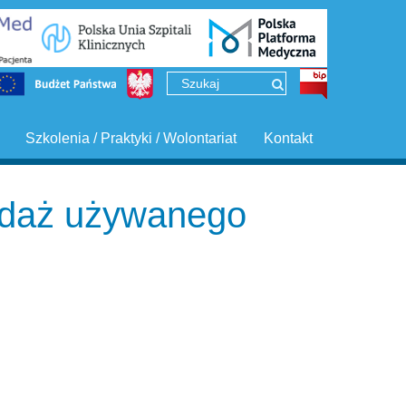
Szkolenia / Praktyki / Wolontariat
Kontakt
zedaż używanego