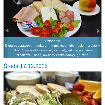
Śniadanie
Dieta podstawowa - makaron na mleku, chleb, masło, herbata +
cukier, "Szynka Grzegorza", ser biały, rukola, pomidory,
rzodkiewki, napój owsiany czekoladowy, gruszka
Środa 17.12.2025
Previous
Ne