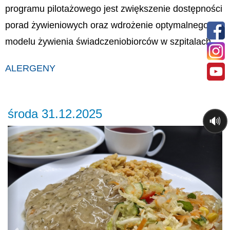
programu pilotażowego jest zwiększenie dostępności
porad żywieniowych oraz wdrożenie optymalnego
modelu żywienia świadczeniobiorców w szpitalach.
ALERGENY
środa 31.12.2025
🔊
Previous
Ne