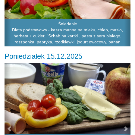
Śniadanie
Dieta podstawowa - kasza manna na mleku, chleb, masło,
herbata + cukier, "Schab na kartki", pasta z sera białego,
roszponka, papryka, rzodkiewki, jogurt owocowy, banan
Poniedziałek 15.12.2025
Previous
Ne