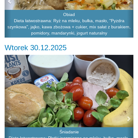
Obiad
Dieta łatwostrawna: Ryż na mleku, bułka, masło, "Pyzdra
szynkowa", jajko, kawa zbożowa + cukier, mix sałat z burakiem,
pomidory, mandarynki, jogurt naturalny
Wtorek 30.12.2025
Previous
Ne
Śniadanie