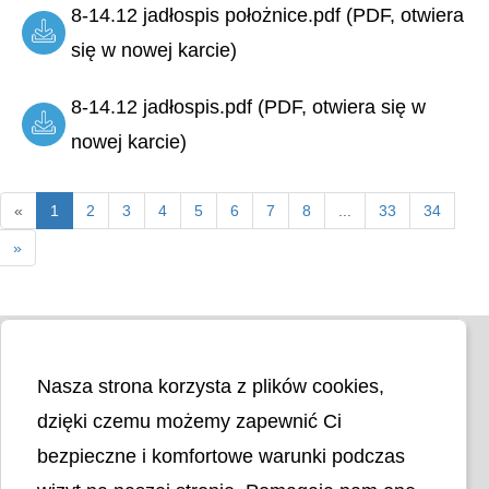
8-14.12 jadłospis położnice.pdf (PDF, otwiera
się w nowej karcie)
8-14.12 jadłospis.pdf (PDF, otwiera się w
nowej karcie)
«
1
2
3
4
5
6
7
8
...
33
34
»
Nasza strona korzysta z plików cookies,
dzięki czemu możemy zapewnić Ci
bezpieczne i komfortowe warunki podczas
Liczba odwiedzin