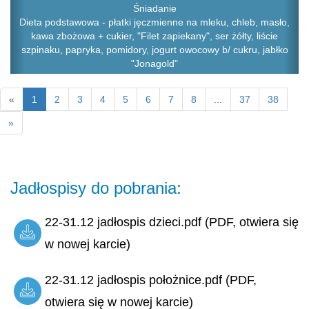
Śniadanie
Dieta podstawowa - płatki jęczmienne na mleku, chleb, masło,
kawa zbożowa + cukier, "Filet zapiekany", ser żółty, liście
szpinaku, papryka, pomidory, jogurt owocowy b/ cukru, jabłko
"Jonagold"
«
1
2
3
4
5
6
7
8
...
37
38
»
Jadłospisy do pobrania:
22-31.12 jadłospis dzieci.pdf (PDF, otwiera się
w nowej karcie)
22-31.12 jadłospis położnice.pdf (PDF,
otwiera się w nowej karcie)