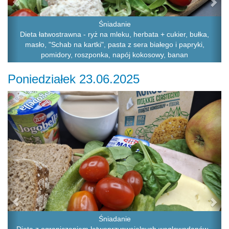
Śniadanie
Dieta łatwostrawna - ryż na mleku, herbata + cukier, bułka,
masło, "Schab na kartki", pasta z sera białego i papryki,
pomidory, roszponka, napój kokosowy, banan
Poniedziałek 23.06.2025
Previous
Ne
Śniadanie