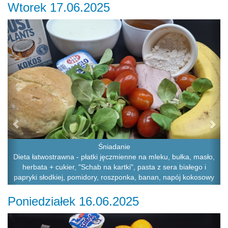
Wtorek 17.06.2025
Previous
Ne
Śniadanie
Dieta łatwostrawna - płatki jęczmienne na mleku, bułka, masło,
herbata + cukier, "Schab na kartki", pasta z sera białego i
papryki słodkiej, pomidory, roszponka, banan, napój kokosowy
Poniedziałek 16.06.2025
Previous
Ne