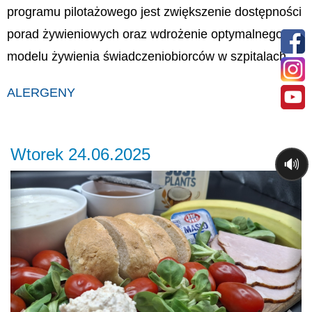
programu pilotażowego jest zwiększenie dostępności
porad żywieniowych oraz wdrożenie optymalnego
modelu żywienia świadczeniobiorców w szpitalach.
ALERGENY
Wtorek 24.06.2025
🔊
Previous
Ne