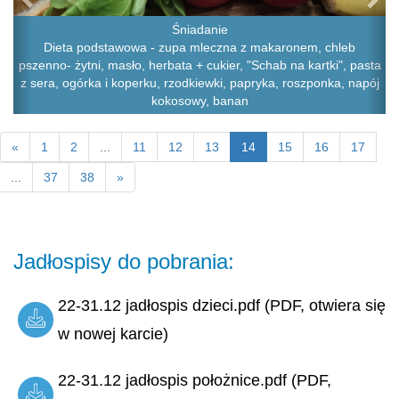
Śniadanie
Dieta podstawowa - zupa mleczna z makaronem, chleb
pszenno- żytni, masło, herbata + cukier, "Schab na kartki", pasta
z sera, ogórka i koperku, rzodkiewki, papryka, roszponka, napój
kokosowy, banan
«
1
2
...
11
12
13
14
15
16
17
...
37
38
»
Jadłospisy do pobrania:
22-31.12 jadłospis dzieci.pdf (PDF, otwiera się
w nowej karcie)
22-31.12 jadłospis położnice.pdf (PDF,