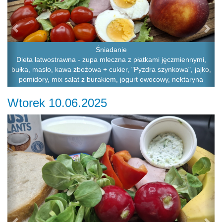
Śniadanie
Dieta łatwostrawna - zupa mleczna z płatkami jęczmiennymi,
bułka, masło, kawa zbożowa + cukier, "Pyzdra szynkowa", jajko,
pomidory, mix sałat z burakiem, jogurt owocowy, nektaryna
Wtorek 10.06.2025
Previous
Ne