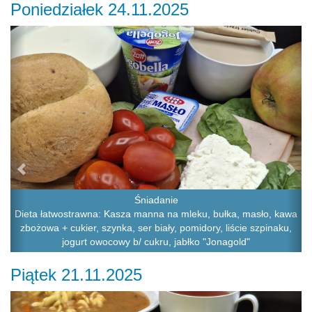
Poniedziałek 24.11.2025
Previous
Ne
Śniadanie
Dieta łatwostrawna: Kasza manna na mleku, bułka, masło, kawa
zbożowa + cukier, szynka, ser biały, pomidory, liście szpinaku,
jogurt owocowy b/ cukru, jabłko "Jonagold"
Piątek 21.11.2025
Previous
Ne