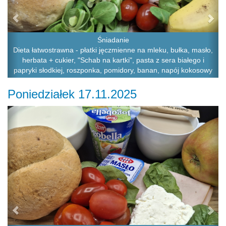
Śniadanie
Dieta łatwostrawna - płatki jęczmienne na mleku, bułka, masło,
herbata + cukier, "Schab na kartki", pasta z sera białego i
papryki słodkiej, roszponka, pomidory, banan, napój kokosowy
Poniedziałek 17.11.2025
Previous
Ne