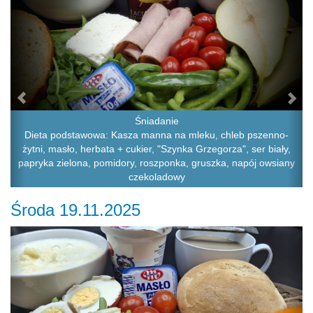
Śniadanie
Dieta podstawowa: Kasza manna na mleku, chleb pszenno-
żytni, masło, herbata + cukier, "Szynka Grzegorza", ser biały,
papryka zielona, pomidory, roszponka, gruszka, napój owsiany
czekoladowy
Środa 19.11.2025
Previous
Ne