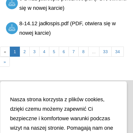
się w nowej karcie)
8-14.12 jadłospis.pdf (PDF, otwiera się w
nowej karcie)
«
1
2
3
4
5
6
7
8
...
33
34
»
Nasza strona korzysta z plików cookies,
dzięki czemu możemy zapewnić Ci
bezpieczne i komfortowe warunki podczas
wizyt na naszej stronie. Pomagają nam one
Liczba odwiedzin
4402347