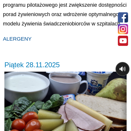
programu pilotażowego jest zwiększenie dostępności
porad żywieniowych oraz wdrożenie optymalnego
modelu żywienia świadczeniobiorców w szpitalach.
ALERGENY
Piątek 28.11.2025
🔊
Previous
Ne