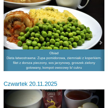
Obiad
Dieta łatwostrawna: Zupa pomidorowa, ziemniaki z koperkiem,
filet z dorsza pieczony, sos jarzynowy, groszek zielony
gotowany, kompot owocowy b/ cukru
Czwartek 20.11.2025
Previous
Ne