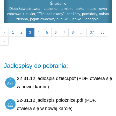
Śniadanie
Dieta łatwostrawna - zacierka na mleku, bułka, masło, kawa
zbożowa + cukier, "Filet zapiekany", ser żółty, pomidory, sałata
zielona, jogurt owocowy b/ cukru, jabłko "Jonagold"
«
1
2
3
4
5
6
7
8
...
37
38
»
Jadłospisy do pobrania:
22-31.12 jadłospis dzieci.pdf (PDF, otwiera się
w nowej karcie)
22-31.12 jadłospis położnice.pdf (PDF,
otwiera się w nowej karcie)