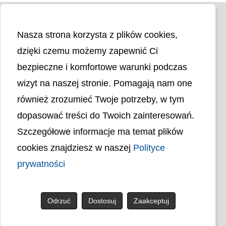
Nasza strona korzysta z plików cookies,
dzięki czemu możemy zapewnić Ci
bezpieczne i komfortowe warunki podczas
wizyt na naszej stronie. Pomagają nam one
Liczba odwiedzin
4402089
również zrozumieć Twoje potrzeby, w tym
dopasować treści do Twoich zainteresowań.
Polityka cookies
Szczegółowe informacje ma temat plików
Polityka prywatności
Mapa strony
cookies znajdziesz w naszej
Polityce
Ochrona Danych Osobowych
Deklaracja Dostępności
prywatności
Dostępność Architektoniczna Budynków
PL
Odrzuć
Dostosuj
Zaakceptuj
© uck.katowice.pl.
Projekt i wykonanie: