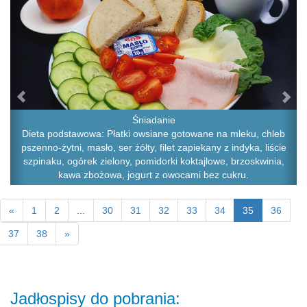
Śniadanie
Dieta podstawowa: Płatki owsiane gotowane na mleku, chleb
pszenno-żytni, masło, ser żółty, filet zapiekany z indyka, liście
szpinaku, ogórek zielony, pomidorki koktajlowe, brzoskwinia,
kawa zbożowa, jogurt z owocami bez cukru.
«
1
2
...
30
31
32
33
34
35
36
37
38
»
Jadłospisy do pobrania: