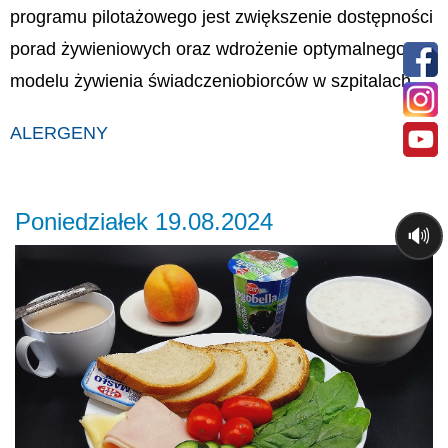
programu pilotażowego jest zwiększenie dostępności
porad żywieniowych oraz wdrożenie optymalnego
modelu żywienia świadczeniobiorców w szpitalach.
ALERGENY
Poniedziałek 19.08.2024
🔊
Previous
Ne