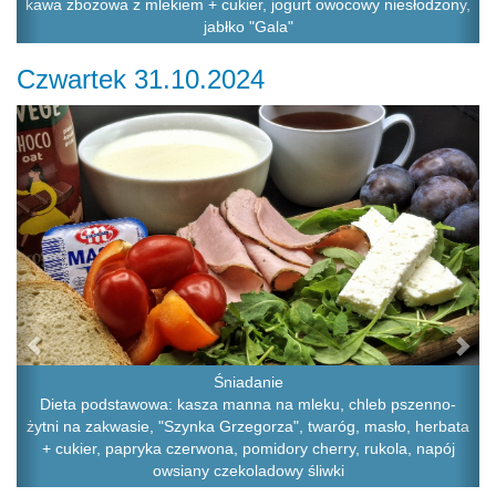
kawa zbożowa z mlekiem + cukier, jogurt owocowy niesłodzony,
jabłko "Gala"
Czwartek 31.10.2024
Previous
Ne
Śniadanie
Dieta podstawowa: kasza manna na mleku, chleb pszenno-
żytni na zakwasie, "Szynka Grzegorza", twaróg, masło, herbata
+ cukier, papryka czerwona, pomidory cherry, rukola, napój
owsiany czekoladowy śliwki