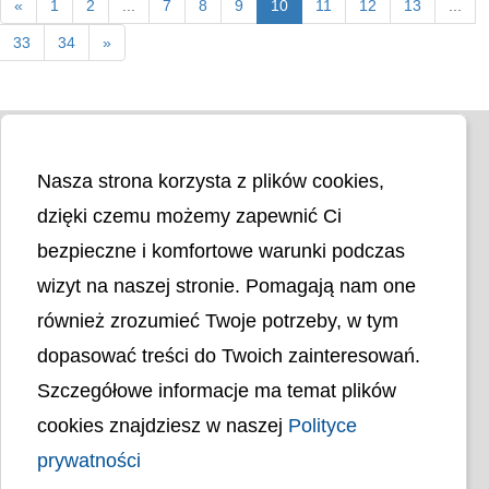
«
1
2
...
7
8
9
10
11
12
13
...
33
34
»
Nasza strona korzysta z plików cookies,
dzięki czemu możemy zapewnić Ci
bezpieczne i komfortowe warunki podczas
wizyt na naszej stronie. Pomagają nam one
Liczba odwiedzin
4401056
również zrozumieć Twoje potrzeby, w tym
dopasować treści do Twoich zainteresowań.
Polityka cookies
Szczegółowe informacje ma temat plików
Polityka prywatności
Mapa strony
cookies znajdziesz w naszej
Polityce
Ochrona Danych Osobowych
Deklaracja Dostępności
prywatności
Dostępność Architektoniczna Budynków