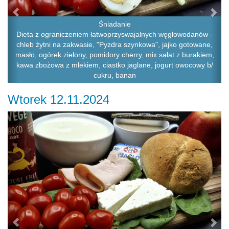
Śniadanie
Dieta z ograniczeniem łatwoprzyswajalnych węglowodanów -
chleb żytni na zakwasie, "Pyzdra szynkowa", jajko gotowane,
masło, ogórek zielony, pomidory cherry, mix sałat z burakiem,
kawa zbożowa z mlekiem, ciastko jaglane, jogurt owocowy b/
cukru, banan
Wtorek 12.11.2024
Previous
Ne