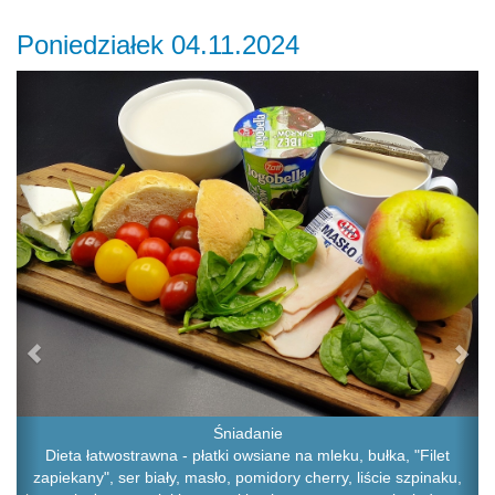
Poniedziałek 04.11.2024
Previous
Ne
Śniadanie
Dieta łatwostrawna - płatki owsiane na mleku, bułka, "Filet
zapiekany", ser biały, masło, pomidory cherry, liście szpinaku,