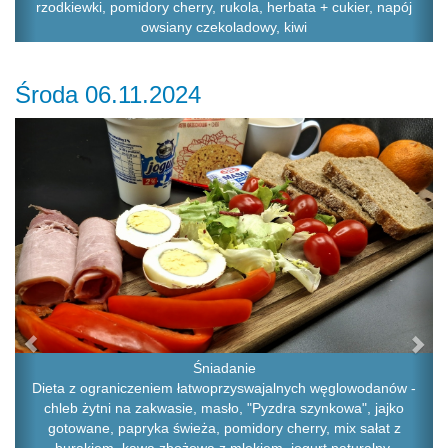
rzodkiewki, pomidory cherry, rukola, herbata + cukier, napój
owsiany czekoladowy, kiwi
Środa 06.11.2024
Previous
Ne
Śniadanie
Dieta z ograniczeniem łatwoprzyswajalnych węglowodanów -
chleb żytni na zakwasie, masło, "Pyzdra szynkowa", jajko
gotowane, papryka świeża, pomidory cherry, mix sałat z
burakiem, kawa zbożowa z mlekiem, jogurt naturalny,