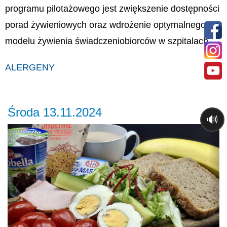
programu pilotażowego jest zwiększenie dostępności
porad żywieniowych oraz wdrożenie optymalnego
modelu żywienia świadczeniobiorców w szpitalach.
ALERGENY
Środa 13.11.2024
🔊
Previous
Ne