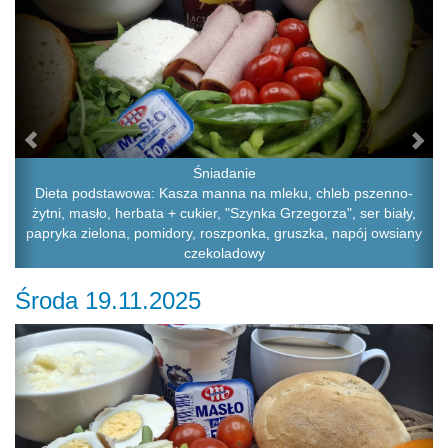
Śniadanie
Dieta podstawowa: Kasza manna na mleku, chleb pszenno-
żytni, masło, herbata + cukier, "Szynka Grzegorza", ser biały,
papryka zielona, pomidory, roszponka, gruszka, napój owsiany
czekoladowy
Środa 19.11.2025
Previous
Ne