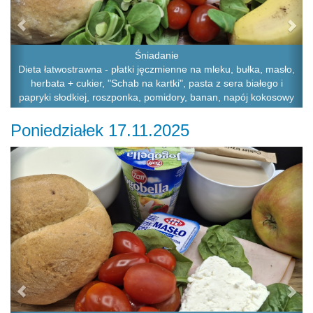
Śniadanie
Dieta łatwostrawna - płatki jęczmienne na mleku, bułka, masło,
herbata + cukier, "Schab na kartki", pasta z sera białego i
papryki słodkiej, roszponka, pomidory, banan, napój kokosowy
Poniedziałek 17.11.2025
Previous
Ne