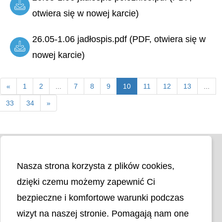
otwiera się w nowej karcie)
26.05-1.06 jadłospis.pdf (PDF, otwiera się w
nowej karcie)
«
1
2
...
7
8
9
10
11
12
13
...
33
34
»
Nasza strona korzysta z plików cookies,
dzięki czemu możemy zapewnić Ci
bezpieczne i komfortowe warunki podczas
wizyt na naszej stronie. Pomagają nam one
Liczba odwiedzin
4404692