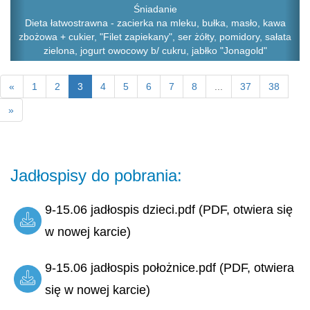
Śniadanie
Dieta łatwostrawna - zacierka na mleku, bułka, masło, kawa
zbożowa + cukier, "Filet zapiekany", ser żółty, pomidory, sałata
zielona, jogurt owocowy b/ cukru, jabłko "Jonagold"
«
1
2
3
4
5
6
7
8
...
37
38
»
Jadłospisy do pobrania:
9-15.06 jadłospis dzieci.pdf (PDF, otwiera się
w nowej karcie)
9-15.06 jadłospis położnice.pdf (PDF, otwiera
się w nowej karcie)