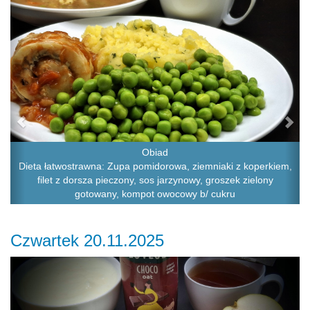
Obiad
Dieta łatwostrawna: Zupa pomidorowa, ziemniaki z koperkiem,
filet z dorsza pieczony, sos jarzynowy, groszek zielony
gotowany, kompot owocowy b/ cukru
Czwartek 20.11.2025
Previous
Ne