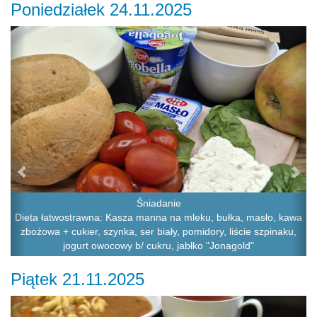
Poniedziałek 24.11.2025
Previous
Ne
Śniadanie
Dieta łatwostrawna: Kasza manna na mleku, bułka, masło, kawa
zbożowa + cukier, szynka, ser biały, pomidory, liście szpinaku,
jogurt owocowy b/ cukru, jabłko "Jonagold"
Piątek 21.11.2025
Previous
Ne