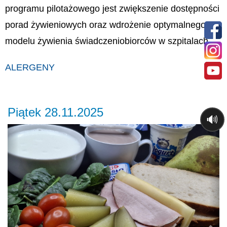
programu pilotażowego jest zwiększenie dostępności
porad żywieniowych oraz wdrożenie optymalnego
modelu żywienia świadczeniobiorców w szpitalach.
ALERGENY
Piątek 28.11.2025
🔊
Previous
Ne