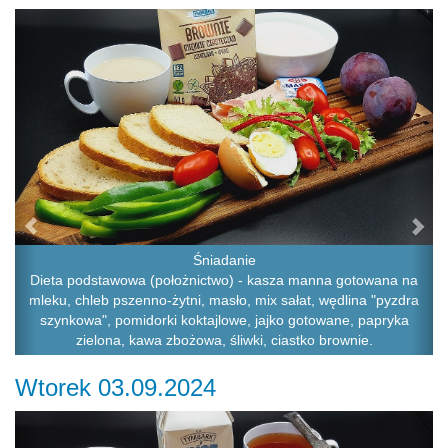
Previous
Ne
Śniadanie
Dieta podstawowa (położnictwo) - kasza manna gotowana na
mleku, chleb pszenno-żytni, masło, mix sałat, wędlina "pyzdra
szynkowa", pomidorki koktajlowe, jajko gotowane, papryka
zielona, kawa zbożowa, śliwki, ciastko brownie.
Wtorek 03.09.2024
Previous
Ne