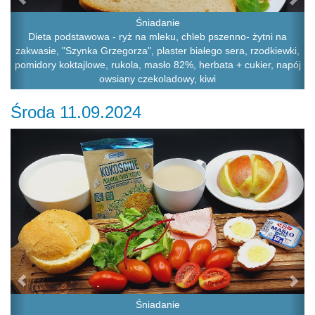
Śniadanie
Dieta podstawowa - ryż na mleku, chleb pszenno- żytni na
zakwasie, "Szynka Grzegorza", plaster białego sera, rzodkiewki,
pomidory koktajlowe, rukola, masło 82%, herbata + cukier, napój
owsiany czekoladowy, kiwi
Środa 11.09.2024
Previous
Ne
Śniadanie