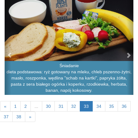
Śniadanie
dieta podstawowa: ryż gotowany na mleku, chleb pszenno-żytni,
masło, roszponka, wędlina "schab na kartki", papryka żółta,
pasta z sera białego ogórka i koperku, rzodkiewka, herbata,
banan, napój kokosowy.
«
1
2
...
30
31
32
33
34
35
36
37
38
»