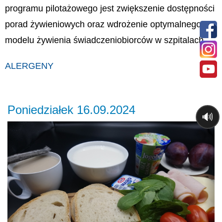
programu pilotażowego jest zwiększenie dostępności
porad żywieniowych oraz wdrożenie optymalnego
modelu żywienia świadczeniobiorców w szpitalach.
ALERGENY
Poniedziałek 16.09.2024
🔊
Previous
Ne