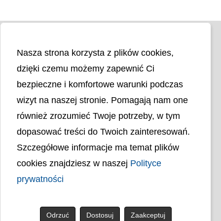
Nasza strona korzysta z plików cookies,
dzięki czemu możemy zapewnić Ci
bezpieczne i komfortowe warunki podczas
wizyt na naszej stronie. Pomagają nam one
Liczba odwiedzin
4401422
również zrozumieć Twoje potrzeby, w tym
dopasować treści do Twoich zainteresowań.
Polityka cookies
Szczegółowe informacje ma temat plików
Polityka prywatności
Mapa strony
cookies znajdziesz w naszej
Polityce
Ochrona Danych Osobowych
Deklaracja Dostępności
prywatności
Dostępność Architektoniczna Budynków
PL
Odrzuć
Dostosuj
Zaakceptuj
© uck.katowice.pl.